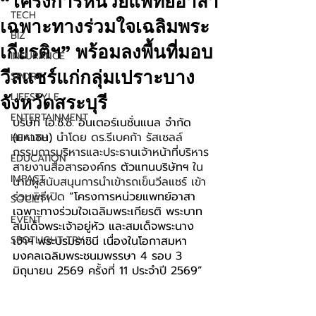
“โครงการหน่วยแพทย์อาสา
TECH
เฉพาะทางร่วมใจเฉลิมพระ
BIZ
เกียรติฯ” พร้อมลงพื้นที่มอบ
INSURANCE
วีลแชร์แก่กลุ่มเปราะบาง
SPORT
LIFESTYLE
จังหวัดสระบุรี
ENTERTAINMENT
บริษัท ไอ.ซี.ซี. อินเตอร์เนชั่นแนล จำกัด 
(มหาชน)
 นำโดย ดร.รีเบคก้า รัสเซลล์ 
HEALTH
กรรมการบริหารและประธานเจ้าหน้าที่บริหาร 
EDUCATION
สายงานสื่อสารองค์กร
 ตัวแทนบริษัทฯ 
ใน
IMPACT
นามผู้สนับสนุนการนำเข้ารถเข็นวีลแชร์ เข้า
ร่วมพิธีเปิด 
“โครงการหน่วยแพทย์อาสา
SOCIETY
เฉพาะทางร่วมใจเฉลิมพระเกียรติ พระบาท
EVENT
สมเด็จพระเจ้าอยู่หัว และสมเด็จพระนาง
SPOTLIGHT TRY
เจ้าฯ พระบรมราชินี เนื่องในโอกาสมหา
มงคลเฉลิมพระชนมพรรษา 4 รอบ 3 
มิถุนายน 2569 ครั้งที่ 11 ประจำปี 2569”