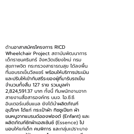
ด้าน
อาสาสมัครโครงการ RICD 
Wheelchair Project 
สถาบันพัฒนาการ
เด็กราชนครินทร์ จังหวัดเชียงใหม่ กรม
สุขภาพจิต กระทรวงสาธารณสุข ได้ลงพื้น
ที่มอบรถเข็นวีลแชร์
 พร้อมให้บริการประเมิน
และปรับให้เข้ากับสรีระของผู้ที่มารับรถเข็น 
จำนวนทั้งสิ้น 127 ราย รวมมูลค่า 
2,824,591.37 บาท 
ทั้งนี้ ทีมพนักงานจาก
สายงานสื่อสารองค์กร บมจ. ไอ.ซี.ซี. 
อินเตอร์เนชั่นแนล ยังได้นำ
ผลิตภัณฑ์
อุปโภค ได้แก่ กระเป๋าผ้า ทิชชูเปียก ผ้า
ขนหนูจากแบรนด์อองฟองต์ (Enfant) และ
ผลิตภัณฑ์ซักผ้าเอสเซ้นซ์ (
Essence)
 ไป
มอบ
ให้แก่
เด็ก คนพิการ และ
กลุ่มเปราะบาง