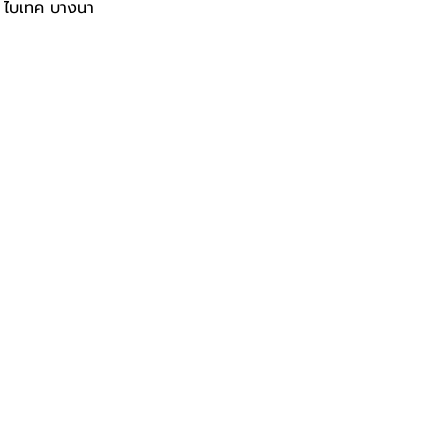
ณ ไบเทค บางนา