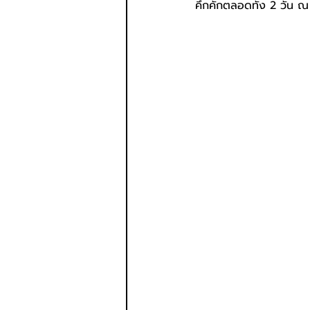
คึกคักตลอดทั้ง 2 วัน 