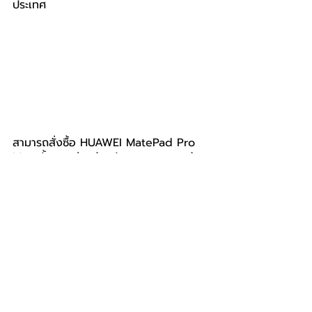
ประเทศ
สามารถสั่งซื้อ HUAWEI MatePad Pro 
Max ทั้งสองรุ่นพร้อมรับสิทธิพิเศษสุดคุ้ม
ในช่วงเปิดตัวนี้ได้ที่หน้าร้าน HUAWEI 
Experience Store ทุกสาขา ร้านค้า
ตัวแทนจำหน่ายอย่างเป็นทางการที่ร่วม
รายการทั่วประเทศ หรือช่องทางออนไลน์
อย่าง 
HUAWEI Store
, 
Lazada
, 
Shopee
 และ 
TikTok Shop
 โดยสามารถ
ติดตามโปรโมชันและรายละเอียดเพิ่มเติมได้
ทางเฟซบุ๊กแฟนเพจ 
Huawei Mobile TH
หรือเช็กข้อมูลผ่านแอปพลิเคชัน My 
HUAWEI บน AppGallery