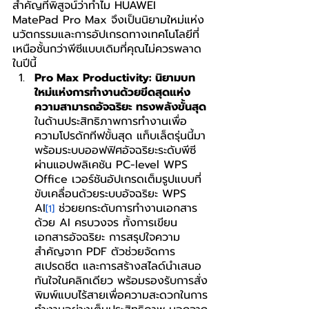
สำคัญที่พิสูจน์ว่าทำไม HUAWEI 
MatePad Pro Max จึงเป็นนิยามใหม่แห่ง
นวัตกรรมและการอัปเกรดทางเทคโนโลยีที่
เหนือชั้นกว่าพีซีแบบเดิมที่คุณไม่ควรพลาด
ในปีนี้
Pro Max Productivity: นิยามบท
ใหม่แห่งการทำงานด้วยขีดสุดแห่ง
ความสามารถอัจฉริยะ ทรงพลังขั้นสุด
ในด้านประสิทธิภาพการทำงานเพื่อ
ความโปรดักทีฟขั้นสุด แท็บเล็ตรุ่นนี้มา
พร้อมระบบออฟฟิศอัจฉริยะระดับพีซี
ผ่านแอปพลิเคชัน PC-level WPS 
Office เวอร์ชันอัปเกรดเต็มรูปแบบที่
ขับเคลื่อนด้วยระบบอัจฉริยะ WPS 
AI
 ช่วยยกระดับการทำงานเอกสาร
[1]
ด้วย AI ครบวงจร ทั้งการเขียน
เอกสารอัจฉริยะ การสรุปใจความ
สำคัญจาก PDF ตัวช่วยจัดการ
สเปรดชีต และการสร้างสไลด์นำเสนอ
ทันใจในคลิกเดียว พร้อมรองรับการสั่ง
พิมพ์แบบไร้สายเพื่อความสะดวกในการ