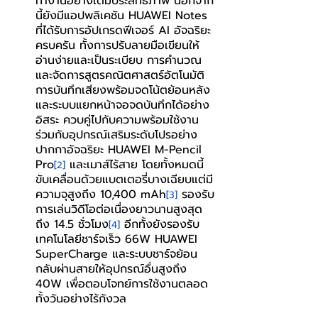
ทำงานอย่างเต็มประสิทธิภาพ นอกจาก
นี้ยังมีแอปพลิเคชัน HUAWEI Notes 
ที่ได้รับการอัปเกรดฟีเจอร์ AI อัจฉริยะ
ครบครัน ทั้งการปรับลายมือเขียนให้
อ่านง่ายและเป็นระเบียบ การคำนวณ
และจัดการสูตรคณิตศาสตร์อัตโนมัติ 
การบันทึกเสียงพร้อมจดโน้ตย้อนหลัง 
และระบบแยกหน้าจอจดบันทึกได้อย่าง
อิสระ ควบคู่ไปกับความพร้อมใช้งาน
ร่วมกับอุปกรณ์เสริมระดับโปรอย่าง
ปากกาอัจฉริยะ HUAWEI M-Pencil 
Pro
 และเมาส์ไร้สาย โดยทั้งหมดนี้
[2]
ขับเคลื่อนด้วยแบตเตอรี่บางเฉียบแต่มี
ความจุสูงถึง 10,400 mAh
 รองรับ
[3]
การเล่นวิดีโอต่อเนื่องยาวนานสูงสุด
ถึง 14.5 ชั่วโมง
 อีกทั้งยังรองรับ
[4]
เทคโนโลยีชาร์จเร็ว 66W HUAWEI 
SuperCharge และระบบชาร์จย้อน
กลับผ่านสายให้อุปกรณ์อื่นสูงถึง 
40W เพื่อตอบโจทย์การใช้งานตลอด
ทั้งวันอย่างไร้กังวล