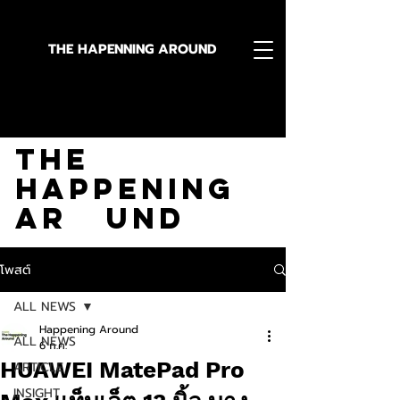
THE HAPENNING AROUND
Stay in the Know With
The
Happening
Ar und
โพสต์
ALL NEWS
Happening Around
ALL NEWS
6 ก.ค.
HUAWEI MatePad Pro
ARTICLE
INSIGHT