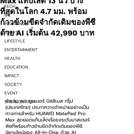
Max แท็บเล็ต 13 นิ้ว บาง
TECH
ที่สุดในโลก 4.7 มม. พร้อม
BIZ
ก้าวข้ามขีดจำกัดเดิมของพีซี
INSURANCE
ด้วย AI เริ่มต้น 42,990 บาท
SPORT
LIFESTYLE
ENTERTAINMENT
HEALTH
EDUCATION
IMPACT
SOCIETY
EVENT
หัวเว่ย คอนซูมเมอร์ บิสสิเนส กรุ๊ป 
SPOTLIGHT TRY
(ประเทศไทย) ประกาศวางจำหน่ายอย่างเป็น
ทางการสำหรับ HUAWEI MatePad Pro 
Max สุดยอดแท็บเล็ตเรือธงระดับมาสเตอร์
พีซที่พร้อมก้าวข้ามขีดจำกัดเดิมของพีซี: 
นิยามใหม่ของ All-In-One ด้วย AI 