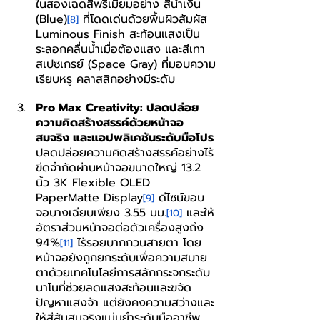
ในสองเฉดสีพรีเมียมอย่าง สีน้ำเงิน 
(Blue)
 ที่โดดเด่นด้วยพื้นผิวสัมผัส 
[8]
Luminous Finish สะท้อนแสงเป็น
ระลอกคลื่นน้ำเมื่อต้องแสง และสีเทา
สเปซเกรย์ (Space Gray) ที่มอบความ
เรียบหรู คลาสสิกอย่างมีระดับ
Pro Max Creativity: ปลดปล่อย
ความคิดสร้างสรรค์ด้วยหน้าจอ
สมจริง และแอปพลิเคชันระดับมือโปร
ปลดปล่อยความคิดสร้างสรรค์อย่างไร้
ขีดจำกัดผ่านหน้าจอขนาดใหญ่ 13.2 
นิ้ว 3K Flexible OLED 
PaperMatte Display
 ดีไซน์ขอบ
[9]
จอบางเฉียบเพียง 3.55 มม.
 และให้
[10]
อัตราส่วนหน้าจอต่อตัวเครื่องสูงถึง 
94%
 ไร้รอยบากกวนสายตา โดย
[11]
หน้าจอยังถูกยกระดับเพื่อความสบาย
ตาด้วยเทคโนโลยีการสลักกระจกระดับ
นาโนที่ช่วยลดแสงสะท้อนและขจัด
ปัญหาแสงจ้า แต่ยังคงความสว่างและ
ให้สีสันสมจริงแม่นยำระดับมืออาชีพ 