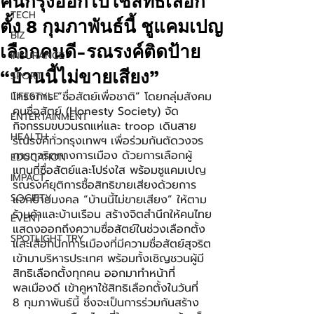
คนกรุงออกไปใช้สิทธิ์เลือก
TECH
ตั้ง 8 กุมภาพันธ์นี้ ชูแคมเปญ
BIZ
เลือกคนดี-รณรงค์ติดป้าย
INSURANCE
“บ้านนี้ไม่ขายเสียง”
SPORT
โครงการ “ซื่อสัตย์เพื่อชาติ” โดยกลุ่มสังคม
LIFESTYLE
คนซื่อสัตย์ (Honesty Society) จัด
ENTERTAINMENT
กิจกรรมขบวนรถแห่และ troop เดินสาย
HEALTH
รณรงค์ทั่วกรุงเทพฯ เพื่อร่วมกันตัดวงจร
การทุจริตทางการเมือง ด้วยการเลือกผู้
EDUCATION
แทนที่ซื่อสัตย์และโปร่งใส พร้อมชูแคมเปญ
IMPACT
รณรงค์ยุติการซื้อสิทธิขายเสียงด้วยการ
SOCIETY
แจกป้ายมงคล “บ้านนี้ไม่ขายเสียง” ให้ตาม
ร้านค้าและบ้านเรือน สร้างจิตสำนึกให้คนไทย
EVENT
แสดงออกถึงความซื่อสัตย์ในช่วงเลือกตั้ง 
SPOTLIGHT TRY
และเลือกนักการเมืองที่มีความซื่อสัตย์สุจริต
เข้ามาบริหารประเทศ พร้อมทั้งเชิญชวนผู้มี
สิทธิเลือกตั้งทุกคน ออกมาทำหน้าที่
พลเมืองดี เข้าคูหาใช้สิทธิเลือกตั้งในวันที่ 
8 กุมภาพันธ์นี้ ซึ่งจะเป็นการร่วมกันสร้าง