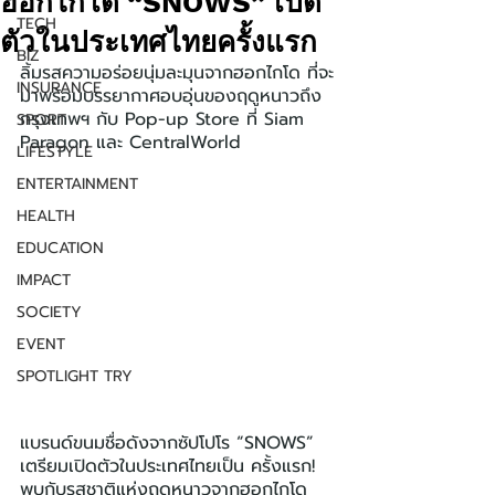
ฮอกไกโด “SNOWS” เปิด
TECH
ตัวในประเทศไทยครั้งแรก
BIZ
ลิ้มรสความอร่อยนุ่มละมุนจากฮอกไกโด ที่จะ
INSURANCE
มาพร้อมบรรยากาศอบอุ่นของฤดูหนาวถึง
กรุงเทพฯ กับ Pop-up Store ที่ Siam 
SPORT
Paragon และ CentralWorld
LIFESTYLE
ENTERTAINMENT
HEALTH
EDUCATION
IMPACT
SOCIETY
EVENT
SPOTLIGHT TRY
แบรนด์ขนมชื่อดังจากซัปโปโร “SNOWS” 
เตรียมเปิดตัวในประเทศไทยเป็น ครั้งแรก! 
พบกับรสชาติแห่งฤดูหนาวจากฮอกไกโด