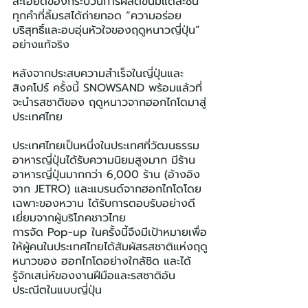
ละเอียดของกระบวนการผลิตขนมแต่ละชิ้น 
ทุกคำที่ลิ้มรสได้ถ่ายทอด “ความอร่อย
บริสุทธิ์และอบอุ่นหัวใจของฤดูหนาวญี่ปุ่น” 
อย่างแท้จริง
หลังจากประสบความสำเร็จในญี่ปุ่นและ
สิงคโปร์ ครั้งนี้ SNOWSAND พร้อมแล้วที่
จะนำรสชาติของ ฤดูหนาวจากฮอกไกโดมาสู่
ประเทศไทย
ประเทศไทยเป็นหนึ่งในประเทศที่วัฒนธรรม
อาหารญี่ปุ่นได้รับความนิยมสูงมาก มีร้าน
อาหารญี่ปุ่นมากกว่า 6,000 ร้าน (อ้างอิง
จาก JETRO) และแบรนด์จากฮอกไกโดโดย
เฉพาะของหวาน ได้รับการตอบรับอย่างดี 
เยี่ยมจากผู้บริโภคชาวไทย
การจัด Pop-up ในครั้งนี้จึงมีเป้าหมายเพื่อ
ให้ผู้คนในประเทศไทยได้สัมผัสรสชาติแห่งฤดู
หนาวของ ฮอกไกโดอย่างใกล้ชิด และได้
รู้จักเสน่ห์ของงานฝีมือและรสชาติอัน
ประณีตในแบบญี่ปุ่น