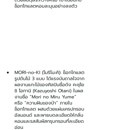
ช็อกโกแลตหอมละมุนอย่างลงตัว
MORI-no-KI (โมริโนะคิ): ช็อกโกแลต
รูปต้นไม้ 3 แบบ ได้แรงบันดาลใจจาก
ผลงานแกะไม้ของศิลปินชื่อดัง คะซุโย
ชิ โอทานิ (Kazuyoshi Otani) ในผล
งานชื่อ “Mori no Miru Yume” 
หรือ “ความฝันของป่า” ภายใน
ช็อกโกแลต ผสมด้วยแผ่นเครปกรอบ 
อัลมอนด์ และพายบดละเอียดให้กลิ่น
หอมและรสสัมผัสกรุบกรอบที่ละเอียด
อ่อน