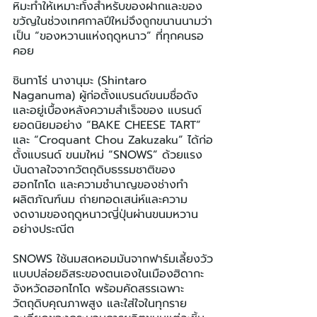
หิมะทำให้เหมาะทั้งสำหรับของฝากและของ
ขวัญในช่วงเทศกาลปีใหม่จึงถูกขนานนามว่า
เป็น “ของหวานแห่งฤดูหนาว” ที่ทุกคนรอ
คอย
ชินทาโร่ นางานุมะ (Shintaro 
Naganuma) ผู้ก่อตั้งแบรนด์ขนมชื่อดัง
และอยู่เบื้องหลังความสำเร็จของ แบรนด์
ยอดนิยมอย่าง “BAKE CHEESE TART” 
และ “Croquant Chou Zakuzaku” ได้ก่อ
ตั้งแบรนด์ ขนมใหม่ “SNOWS” ด้วยแรง
บันดาลใจจากวัตถุดิบธรรมชาติของ
ฮอกไกโด และความชำนาญของช่างทำ 
ผลิตภัณฑ์นม ถ่ายทอดเสน่ห์และความ
งดงามของฤดูหนาวญี่ปุ่นผ่านขนมหวาน
อย่างประณีต
SNOWS ใช้นมสดหอมมันจากฟาร์มเลี้ยงวัว
แบบปล่อยอิสระของตนเองในเมืองฮิดากะ 
จังหวัดฮอกไกโด พร้อมคัดสรรเฉพาะ
วัตถุดิบคุณภาพสูง และใส่ใจในทุกราย