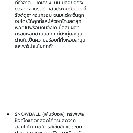
ที่ทำจากนมโคเลี้ยงแบบ ปล่อยอิสระ
ของทางแบรนด์ แล้วประกบด้วยคุกกี้
รังด์ดูชาหอมกรอบ ขนมแต่ละชิ้นถูก
อบโดยให้คุกกี้และไส้ช็อกโกแลตสุก
พอดีไปพร้อมกันจึงได้เนื้อสัมผัสที่
กรอบหอมด้านนอก แต่ยังนุ่มละมุน
ด้านในเป็นความอร่อยที่ทั้งหอมละมุน
และพรีเมียมในทุกคำ
SNOWBALL (สโนว์บอล): ทรัฟเฟิล
ช็อกโกแลตที่สอดไส้ครีมสดจาก
ฮอกไกโดภายใน รสเข้มข้นแต่ละมุน
ด้วยสมดุลระหว่างครีม เบาเนียนกับ