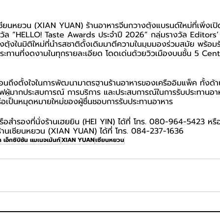
เซียนหยวน (XIAN YUAN) ร้านอาหารจีนกวางตุ้งแบรนด์ใหม่ที่เพิ่งเปิด
งวัล “HELLO! Taste Awards ประจำปี 2026” กลุ่มรางวัล Editors’
้งในมิติใหม่ที่นำรสชาติดั้งเดิมมาตีความในมุมมองร่วมสมัย พร้อมร
ะทานที่งดงามในทุกรายละเอียด โดดเด่นด้วยวิวเมืองบนชั้น 5 Cen
ะท้อนถึงตั้งใจในการพัฒนามาตรฐานร้านอาหารของเครืออิมแพ็ค ทั้งด้
ฟผู้มากประสบการณ์ การบริการ และประสบการณ์ในการรับประทานอาหา
รือเป็นหมุดหมายใหม่ของผู้ชื่นชอบการรับประทานอาหาร
รือสำรองที่นั่งร้านเฮยยิน (HEI YIN) ได้ที่ โทร. 080-964-5423 หรื
านเซียนหยวน (XIAN YUAN) ได้ที่ โทร. 084-237-1636
 เอ็กซิบิชั่น แมเนจเม้นท์
XIAN YUAN
เซียนหยวน