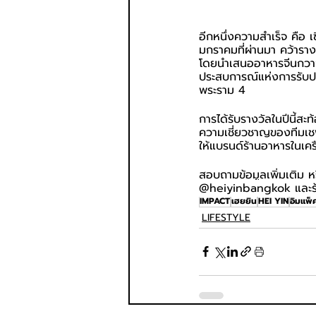
อีกหนึ่งความสำเร็จ คือ 
มกราคมที่ผ่านมา คว้ารา
โดยนำเสนออาหารจีนกวางตุ
ประสบการณ์แห่งการรับปร
พระราม 4
การได้รับรางวัลในปีนี้ส
ความเชี่ยวชาญของทีมเช
ให้แบรนด์ร้านอาหารในเค
สอบถามข้อมูลเพิ่มเติม ห
@heiyinbangkok และร้
IMPACT
เฮยยิน
HEI YIN
อิมแพ็ค
LIFESTYLE