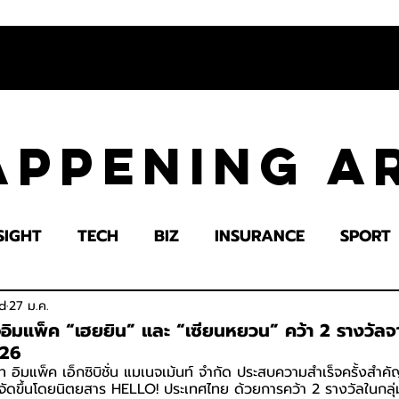
appening 
SIGHT
TECH
BIZ
INSURANCE
SPORT
LTH
EDUCATION
IMPACT
SOCIETY
E
d
27 ม.ค.
ืออิมแพ็ค “เฮยยิน” และ “เซียนหยวน” คว้า 2 รางวัล
026
ัท อิมแพ็ค เอ็กซิบิชั่น แมเนจเม้นท์ จำกัด ประสบความสำเร็จครั้งสำ
ัดขึ้นโดยนิตยสาร HELLO! ประเทศไทย ด้วยการคว้า 2 รางวัลในกลุ่