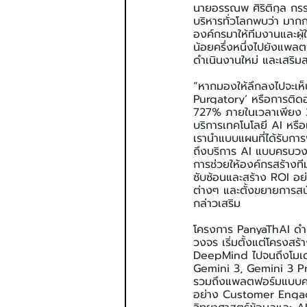
นายอรรณพ ศิริติกุล กร
บริหารทั่วโลกพบว่า มากก
องค์กรมาให้ทีมงานและผ
น้อยครึ่งหนึ่งไปยังแพ
ดำเนินงานใหม่ และเสริ
“หากมองให้ลึกลงไปจะเห็น
Purgatory’ หรือการติดอ
727% ภายในเวลาเพียง 3 ปี
บริการเทคโนโลยี AI หรื
เรานำแบบแผนที่ได้รับการ
ถึงบริการ AI แบบครบวงจ
การช่วยให้องค์กรสร้างทีม
ซับซ้อนและสร้าง ROI อย
ต่างๆ และตั้งขยายการสนั
กล่าวเสริม
โครงการ PanyaThAI ดำ
วงจร เริ่มตั้งแต่โครงสร
DeepMind ไปจนถึงโมเด
Gemini 3, Gemini 3 Pr
รวมถึงแพลตฟอร์มแบบคร
อย่าง Customer Engage