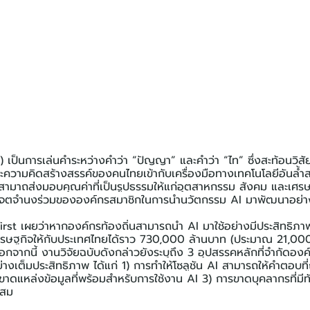
เป็นการเล่นคำระหว่างคำว่า “ปัญญา” และคำว่า “ไท” ซึ่งสะท้อนวิส
ามคิดสร้างสรรค์ของคนไทยเข้ากับเครื่องมือทางเทคโนโลยีอันล้ำสม
่สามาถส่งมอบคุณค่าที่เป็นรูปธรรมให้แก่อุตสาหกรรม สังคม และเ
้อนเจตจำนงร่วมขององค์กรสมาชิกในการนำนวัตกรรม AI มาพัฒนาอย่า
rst เผยว่าหากองค์กรท้องถิ่นสามารถนำ AI มาใช้อย่างมีประสิทธิภาพ
ศรษฐกิจให้กับประเทศไทยได้ราว 730,000 ล้านบาท (ประมาณ 21,00
กจากนี้ งานวิจัยฉบับดังกล่าวยังระบุถึง 3 อุปสรรคหลักที่จำกัดอ
างเต็มประสิทธิภาพ ได้แก่ 1) การทำให้โซลูชัน AI สามารถให้คำตอบที่ถ
รขาดแหล่งข้อมูลที่พร้อมสำหรับการใช้งาน AI 3) การขาดบุคลากรที่มี
ะสม