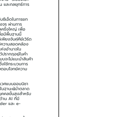
าน และกลยุทธ์การ
ับซีเอ็ดในการยก
วงจร ผ่านการ
รั้งใหญ่ เพื่อ
มีพื้นฐานนี้
งจับคู่คีย์เวิร์ด
่มีความสอดคล้อง
นแห่งอำนาจใน
ด้ปรากฎอยู่ในคำ
ะบบจะไม่แนะนำสินค้า
 ซึ่งใช้กระบวนการ
้ายตอบโจทย์ความ
นิเวศแบบออมนิชา
 ในฐานะผู้นำตลาด 
นบุคคลขั้นสูงสำหรับ
าน AI ที่มี
ader และ e-