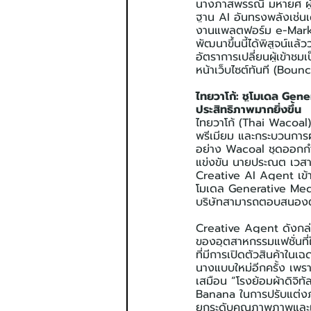
นางภาสพรรณี มหายศ ผู้อ
ฐาน AI อันทรงพลังเช่นเด
งานแพลตฟอร์ม e-Marketp
พัฒนาขึ้นนี้ได้พิสูจน์แล
อัตราการเปลี่ยนผู้เข้า
หน้าเว็บไซต์ทันที (Boun
ไทยวาโก้: ชูโมเดล Gener
ประสิทธิภาพมากยิ่งขึ้น
ไทยวาโก้ (Thai Wacoal) 
พรีเมียม และกระบวนการผล
อย่าง Wacoal ชุดออกกำล
แข่งขัน นายประณต เวสาร
Creative AI Agent เข้าไ
โมเดล Generative Medi
บริษัทสามารถตอบสนองต
Creative Agent ดังกล่
ของอุตสาหกรรมแฟชั่นที่
ที่มีการเปิดตัวสินค้าในเ
นางแบบใหม่อีกครั้ง เพรา
เสมือน “โรงย้อมผ้าดิจ
Banana ในการปรับแต่งภ
ยกระดับคุณภาพภาพและเสี