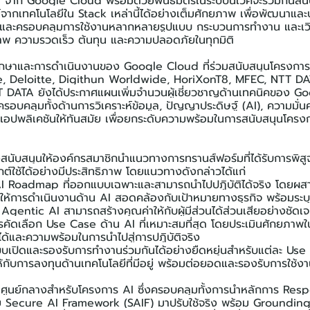
I จาก Google Cloud พร้อมด้วยพันธมิตรในระบบนิเวศจะร่วมกันสนั
จากเทคโนโลยีใน Stack เหล่านี้ได้อย่างเต็มศักยภาพ เพื่อพัฒนาและปร
์และครอบคลุมการใช้งานหลากหลายรูปแบบ กระบวนการทำงาน และเวิร
าพ ความรวดเร็ว ต้นทุน และความปลอดภัยในทุกมิติ
รึกษาและการดำเนินงานของ Google Cloud ที่ร่วมสนับสนุนโครงกา
, Deloitte, Digithun Worldwide, HoriXonT8, MFEC, NTT DA
NTT DATA ยังได้ประกาศแผนเพิ่มจำนวนผู้เชี่ยวชาญด้านเทคนิคของ 
อบคลุมทั้งด้านการวิเคราะห์ข้อมูล, ปัญญาประดิษฐ์ (AI), ความมั
แอปพลิเคชันให้ทันสมัย เพื่อยกระดับความพร้อมในการสนับสนุนโครงกา
สนับสนุนให้องค์กรสมาชิกนำแนวทางการทรานส์ฟอร์มที่ได้รับการพิสู
์ใช้ได้อย่างมีประสิทธิภาพ โดยแนวทางดังกล่าวได้แก่
I Roadmap ที่ออกแบบเฉพาะและสามารถนำไปปฏิบัติได้จริง โดยผสาน
ให้การดำเนินงานด้าน AI สอดคล้องกับเป้าหมายทางธุรกิจ พร้อมระบุพื
Agentic AI สามารถสร้างคุณค่าให้กับผู้มีส่วนได้ส่วนเสียอย่างชัดเ
คัดเลือก Use Case ด้าน AI ที่เหมาะสมที่สุด โดยประเมินศักยภาพใ
ได้และความพร้อมในการนำไปสู่การปฏิบัติจริง
บเปิดและรองรับการทำงานร่วมกันได้อย่างยืดหยุ่นสำหรับแต่ละ Use C
ห้กับการลงทุนด้านเทคโนโลยีที่มีอยู่ พร้อมต่อยอดและรองรับการใช้
ลศูนย์กลางสำหรับโครงการ AI ซึ่งครอบคลุมทั้งการนำหลักการ Res
ecure AI Framework (SAIF) มาปรับใช้จริง พร้อม Grounding โ