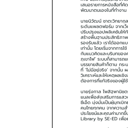
เสนอรายการหนังสือที่คั
พัฒนาตนเองในที่ทำงาน
นายนิวัฒน์ ชาตะวิทยากู
ระดับแพลตฟอร์ม จากเว็
ปรับปรุงแอปพลิเคชันให้ท
สร้างพื้นฐานประสิทธิภาพ
รองรับแล้ว เราได้ออกแบบ
เท่านั้น โดยเริ่มจากกา
กับแนวคิดและบริบทของคำค
ภูเขาไฟ’ ระบบก็สามารถแ
บรรยายสินค้าก็ตาม กระบว
ที่ ‘ไม่มีอยู่จริง’ จากน
วิเคราะห์และให้เหตุผลเช
ต้องการที่แท้จริงของผู้ใช
นายรุ่งกาล ไพสิฐพานิชต
แนลเพื่อส่งเสริมการแสว
ซีเอ็ด มุ่งมั่นเป็นผู้บุก
คนไทยทุกคน จากความสำเร
ประโยชน์และคุณค่ามากข
Library by SE-ED เพื่อย