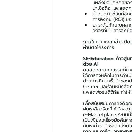
แหล่งข้อมูลหลักของอ
น่าเชื่อถือ และสอดค
กำหนดตัวชี้วัดที่ช
การลงทุน (ROI) ขอ
ยกระดับทักษะบุคลา
วงจรที่เน้นการลงมื
ภายในงานแถลงข่าวเปิดตั
ผ่านตัวโครงการ
SE-Education: ก้าวสู่บ
ด้วย AI
ตลอดหลายทศวรรษที่ผ่า
ใต้ภารกิจหลักในการดำเนิน
ด้านการศึกษาชั้นนำของปร
Center และร้านหนังสือ
แพลตฟอร์มดิจิทัล ทำให้เน
เพื่อสนับสนุนภารกิจดั
ค้นหาอัจฉริยะที่เข้าใจ
e-Marketplace ระบบนี้ส
เป็นเพียงเครื่องมือค้นหาต
ค้นหาคำว่า “เซลล์แบ่งตั
ทาง และการ์ตูนวิทยาศาส