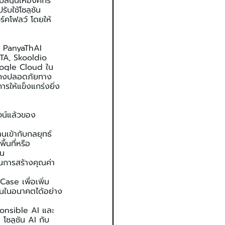
บสนุนให้องค์กร
ับใช้โซลูชัน 
์คโฟลว์ โดยให้
ร PanyaThAI 
TA, Skooldio 
Google Cloud ใน
่นคงปลอดภัยทาง
รให้แข็งแกร่งยิ่ง
จน์แล้วของ 
เข้ากับกลยุทธ์
้นที่หรือ
จน
นการสร้างคุณค่า
ase เพื่อเพิ่ม
งานในอนาคตได้อย่าง
ponsible AI และ
ซลูชัน AI กับ