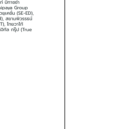
่ บิทาซซ่า 
Dhipaya Group 
ยูเคชั่น (SE-ED), 
, สยามพิวรรธน์ 
T), ไทยวาโก้ 
ิทัล กรุ๊ป (True 