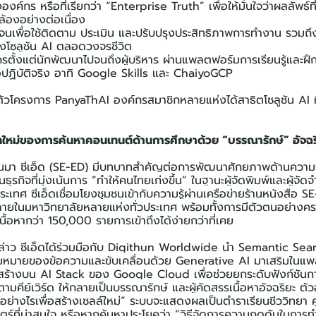
งค์กร หรือที่เรียกว่า “Enterprise Truth” เพื่อให้มั่นใจว่าผลลัพธ์ที
ล้องอย่างต่อเนื่อง
ัดเจนเพื่อใช้ติดตาม ประเมิน และปรับปรุงประสิทธิภาพการทำงาน รว
งโซลูชัน AI ตลอดวงจรชีวิต
กรตั้งแต่นักพัฒนาไปจนถึงผู้บริหาร ผ่านแพลตฟอร์มการเรียนรู้และ
อปฏิบัติจริง อาทิ Google Skills และ ChaiyoGCP
วโครงการ PanyaThAI องค์กรสมาชิกหลายแห่งได้สาธิตโซลูชัน AI ท
ทใหม่ของการค้นหาคอนเทนต์ด้านการศึกษาด้วย “บรรณารักษ์” อัจฉริย
นมา ซีเอ็ด (SE-ED) มีบทบาทสำคัญต่อการพัฒนาศักยภาพด้านความ
ธุรกิจที่มุ่งเน้นการ “ทำให้คนไทยเก่งขึ้น” ในฐานะผู้จัดพิมพ์และผู้จั
ะเทศ ซีเอ็ดเชื่อมโยงชุมชนเข้ากับความรู้ผ่านเครือข่ายร้านหนังสือ 
ภายในมหาวิทยาลัยหลายแห่งทั่วประเทศ พร้อมทั้งการมีตัวตนอย่าง
ื้อหากว่า 150,000 รายการเข้าถึงได้ง่ายกว่าที่เคย
งกล่าว ซีเอ็ดได้ร่วมมือกับ Digithun Worldwide นำ Semantic S
ความหมายของข้อความและขับเคลื่อนด้วย Generative AI มาเสริมใน
ร้างบน AI Stack ของ Google Cloud เพื่อช่วยยกระดับฟังก์ชันการ
ามคีย์เวิร์ด ให้กลายเป็นบรรณารักษ์ และผู้คัดสรรเนื้อหาอัจฉริยะ ตัวอ
วอย่างไรเพื่อสร้างเซลล์ใหม่” ระบบจะแสดงผลเป็นตำราเรียนชีววิทยา ค
ตร์ที่น่าสนใจ หรือหากค้นหาประโยคว่า “วิธีจัดการความกดดันในการ