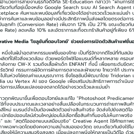
ำนวยการสายงานธุรกิจดิจิทัล SE-Education กล่าวว่า “ผ่านการใช
ียวกับที่อยู่เบื้องหลัง Google Search ระบบ AI Search Agent ของ
lace ค้นหาและพบข้อมูลที่เกี่ยวข้องได้อย่างรวดเร็วและแม่นยำ ป
้วว่าการค้นหาและพบข้อมูลอย่างมีประสิทธิภาพนั้นส่งผลโดยตรงต่อการต
ชมเป็นลูกค้า (Conversion Rate) เพิ่มจาก 12% เป็น 27% ขณะเดียวก
ce Rate) ลดเหลือ 10% และอัตราการละทิ้งตะกร้าสินค้าอยู่ที่เพียง 6
ative Media ‘โซลูชันที่ตอบโจทย์’ ช่วยเร่งการเปิดตัวสินค้าแฟชั่นอ
หนึ่งในผู้นำอุตสาหกรรมแฟชั่นของไทย เป็นที่รู้จักจากดีไซน์ที่ทันสม
ิตที่ใส่ใจสิ่งแวดล้อม ด้วยพอร์ตโฟลิโอแบรนด์ที่หลากหลาย ครอบคลุ
ังกาย CW-X รวมถึงเสื้อผ้าเด็ก ENFANT ทั้งนี้ เพื่อยกระดับขี
ัชวิทย์ กรรมการผู้จัดการฝ่ายการตลาดและฝ่ายขาย ไทยวาโก้ ประกาศ
ปในห่วงโซ่คุณค่าแบบบูรณาการ ซึ่งโซลูชันนี้พัฒนาโดย Tridorian แ
a บน Vertex AI ของ Google เพื่อเสริมประสิทธิภาพการดำเนินงา
่อการเปลี่ยนแปลงของตลาดได้อย่างรวดเร็วและแม่นยำ
าวถูกพัฒนาขึ้นเพื่อตอบโจทย์และแก้ไข “Photoshoot Predicament
ใช้ทั้งงบประมาณและเวลาอย่างสิ้นเปลืองในกระบวนการถ่ายภาพสินค้า 
ฉดสีใหม่ แบรนด์จำเป็นต้องผลิตตัวอย่างสินค้าจริง จัดส่งไปยังสตูดิโ
ะนักช้อปออนไลน์ส่วนใหญ่ย่อมไม่เลือกซื้อสินค้าที่มองไม่เห็นภาพจร
ิทัล” และ “สตูดิโอออกแบบเสมือนจริง” Creative Agent ใช้ศักยภ
าพเฉพาะจุดโดยยังคงความสม่ำเสมอของวัตถุ ขณะเดียวกันยังใช้โมเ
ยงให้มีความสมจริงสูงสุด เมื่อแปลงภาพนิ่งให้กลายเป็นวิดีโอ ด้