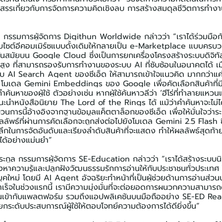
ดสรรเกี่ยวกับการจัดการความคิดเชิงลบ การสร้างสมดุลชีวิตการทำง
ล กรรมการผู้จัดการ Digithun Worldwide กล่าวว่า “เราได้ร่วมมือก
บไซต์อีคอมเมิร์ซแบบดั้งเดิมให้กลายเป็น e-Marketplace แบบครบ
ันสมัยบน Google Cloud ซึ่งเป็นการยกเครื่องโครงสร้างระบบดิจิทัลค
สูง ที่สามารถรองรับการทำงานของระบบ AI ที่ซับซ้อนในอนาคตได้ เมื่อ
 AI Search Agent ของซีเอ็ด ให้สามารถเข้าใจแนวคิด มากกว่าแค่เพีย
รใช้ โมเดล Gemini Embeddings ของ Google เพื่อคัดเลือกสินค้าที
้นหาของผู้ใช้ ตัวอย่างเช่น หากผู้ใช้ค้นหาวลีว่า ‘ฮีโร่ที่ทำลายแหว
นะนำหนังสือนิยาย The Lord of the Rings ได้ แม้ว่าคำค้นหาจะไม่ไ
นการนี้อ้างอิงจากฐานข้อมูลแค็ตตาล็อกของซีเอ็ด เพื่อให้มั่นใจว่าร
ั้น ผลลัพธ์ที่ผ่านการคัดเลือกจะถูกส่งต่อไปยังโมเดล Gemini 2.5 Flash
ิงลึกในการจัดอันดับและเรียงลำดับสินค้าที่จะแสดง ทำให้ผลลัพธ์สุดท
้ได้อย่างแม่นยำ”
ระกูล กรรมการผู้จัดการ SE-Education กล่าวว่า “เราได้สร้างระบบ
งหาความรู้และปลูกฝังวัฒนธรรมรักการอ่านให้กับประชาชนทั่วประเทศ
เบิกยุคใหม่ โดยมี AI Agent อัจฉริยะทำหน้าที่เป็นผู้ช่วยด้านการอ่านส่ว
็จในช่วงแรกนี้ เรามีความมุ่งมั่นที่จะต่อยอดการผนวกความสามารถด้
ึ้นเข้ากับแพลตฟอร์ม รวมถึงแอปพลิเคชันบนมือถืออย่าง SE-ED Re
กระดับประสบการณ์ผู้ใช้ให้ตอบโจทย์ความต้องการได้ดียิ่งขึ้น”