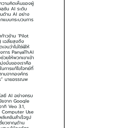
วามคิดเห็นของผู้
ลูชัน AI ระดับ
ณด้าน AI อย่าง
รออกแบบกระบวนการ
้าวข้าม ‘Pilot 
เฉลี่ยสูงถึง 
นว่าไม่ใช่ผู้ให้
ครงการ PanyaThAI 
ช่วยให้พวกเขาเข้า
่งมั่นของเราคือ
ในการแก้ไขโจทย์ที่
นหลามจากองค์กร
งการ” นายอรรณพ 
ลยี AI อย่างครบ
ำสมัยจาก Google 
ทิ Veo 3.1, 
2.5 Computer Use 
เคชันสำเร็จรูป
ี่ยวชาญด้าน