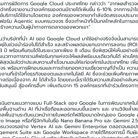
รมการผู้จัดการ Google Cloud ประเทศไทย กล่าวว่า “จากผลสำรวจค
ว่าครึ่งรายงานว่าองค์กรของตนมีรายได้เพิ่มขึ้น 6-10% จากการนำโซ
ู้ใช้บริการได้ใช้งานโดยตรง องค์กรของพวกเขากำลังจัดสรรงบประมา
ลตฟอร์ม Agentic แบบครบวงจร ซึ่งจะทำหน้าที่เป็นกลไกหลักในกา
มสร้างความเป็นผู้นำทางการตลาดของพวกเขา”
ว่าบริษัทที่นำ AI ของ Google Cloud มาใช้อย่างจริงจังนั้นสามารถก
ยู่ในช่วงนำร่องไปได้สำเร็จ และสร้างผลตอบแทนจากการลงทุน (ROI) 
 พร้อมคืนทุนได้ในระยะเวลาเพียง 8 เดือน ซึ่งพิสูจน์ให้เห็นอย่างชัดเจ
อแนวทางการทรานส์ฟอร์มทุกแห่งจะให้ผลลัพธ์แบบเดียวกันได้ ผ่านโ
พิสูจน์แล้วว่าประสบความสำเร็จมามอบให้แก่องค์กรในประเทศไทย เพื่อ
ร พร้อมการฝึกอบรมและการถ่ายทอดความเชี่ยวชาญที่จำเป็น ความมุ
งานที่เข้าใจทั้งธุรกิจของตนและเทคโนโลยี AI ซึ่งจะช่วยเพิ่มศักยภาพ
่างต่อเนื่องจาก AI ได้สำเร็จ โดยขณะนี้เราได้รับความสนใจอย่างล้
บสนุนนี้ สู่องค์กรอื่นๆ เพิ่มเติมจาก 15 องค์กรแรกที่เข้าร่วมโคร
เนินตามแนวทางแบบ Full-Stack ของ Google ในการพัฒนาเทคโนโ
้างพื้นฐานด้าน AI ที่น่าเชื่อถือและออกแบบขึ้นเฉพาะ และ งานวิจัยล้
ลพื้นฐานระดับแนวหน้าภายในพอร์ตโฟลิโอขนาดใหญ่ของ Google อา
o Image หรือที่รู้จักกันในชื่อ Nano Banana Pro และ Gemini 
บวงจรอย่าง Vertex AI และ Gemini Enterprise ตลอดจนแอปพลิ
ment Suite และ Google Workspace ภายใต้โครงการนี้ ทีมผู้เช