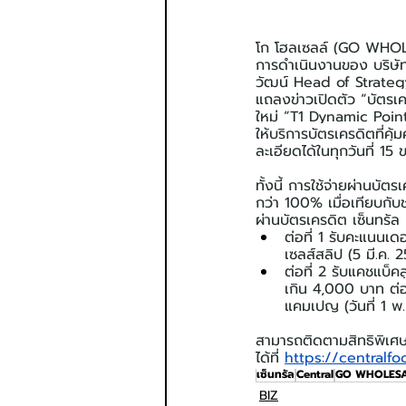
โก โฮลเซลล์ (GO WHOLES
การดำเนินงานของ บริษัท เ
วัฒน์ Head of Strategy
แถลงข่าวเปิดตัว “บัตรเค
ใหม่ “T1 Dynamic Point
ให้บริการบัตรเครดิตที่คุ
ละเอียดได้ในทุกวันที่ 15
ทั้งนี้ การใช้จ่ายผ่านบัต
กว่า 100% เมื่อเทียบกับช
ผ่านบัตรเครดิต เซ็นทรัล
ต่อที่ 1 รับคะแนนเด
เซลส์สลิป (5 มี.ค.
ต่อที่ 2 รับแคชแบ็
เกิน 4,000 บาท ต่
แคมเปญ (วันที่ 1 พ
สามารถติดตามสิทธิพิเศษส
ได้ที่ 
https://centralf
เซ็นทรัล
Central
GO WHOLES
BIZ