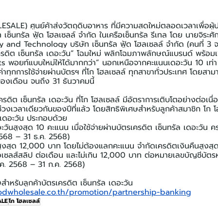
ALE) ศูนย์ค้าส่งวัตถุดิบอาหาร ที่มีความสดใหม่ตลอดเวลาเพื่อผู
ซ็นทรัล ฟู้ด โฮลเซลล์ จำกัด ในเครือเซ็นทรัล รีเทล โดย นายจิระศักดิ
 and Technology บริษัท เซ็นทรัล ฟู้ด โฮลเซลล์ จำกัด (คนที่ 3 จ
รดิต เซ็นทรัล เดอะวัน” โฉมใหม่ พลิกโฉมภาพลักษณ์แบรนด์ พร้อมเพิ
s พอยท์แบบใหม่ให้ได้มากกว่า” นอกเหนือจากคะแนนเดอะวัน 10 เท่า 
้มค่าทุกการใช้จ่ายผ่านบัตรฯ ที่โก โฮลเซลล์ ทุกสาขาทั่วประเทศ โดยส
 ของเดือน จนถึง 31 ธันวาคมนี้
รเครดิต เซ็นทรัล เดอะวัน ที่โก โฮลเซลล์ มีอัตราการเติบโตอย่างต่อเนื่
่วงเวลาเดียวกันของปีที่แล้ว โดยสิทธิพิเศษสำหรับลูกค้าสมาชิก โก โฮล
 เดอะวัน ประกอบด้วย 
อะวันสูงสุด 10 คะแนน เมื่อใช้จ่ายผ่านบัตรเครดิต เซ็นทรัล เดอะวัน
 2568 – 31 ธ.ค. 2568)
คสูงสุด 12,000 บาท โดยไม่ต้องแลกคะแนน จำกัดเครดิตเงินคืนสูงสุด
อเซลส์สลิป ต่อเดือน และไม่เกิน 12,000 บาท ต่อหมายเลขบัญชีบัต
.ค. 2568 – 31 ก.ค. 2568)
ำหรับลูกค้าบัตรเครดิต เซ็นทรัล เดอะวัน 
oodwholesale.co.th/promotion/partnership-banking
ALE
โก โฮลเซลล์