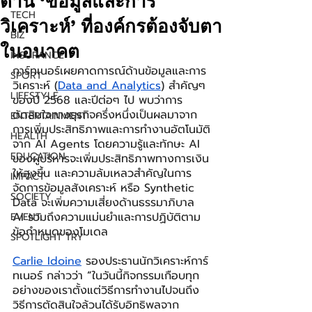
ด้าน ‘ข้อมูลและการ
TECH
วิเคราะห์’ ที่องค์กรต้องจับตา
BIZ
ในอนาคต
INSURANCE
การ์ทเนอร์เผยคาดการณ์ด้านข้อมูลและการ
SPORT
วิเคราะห์ (
Data and Analytics
) สำคัญๆ 
LIFESTYLE
ของปี 2568 และปีต่อๆ ไป พบว่าการ
ตัดสินใจทางธุรกิจครึ่งหนึ่งเป็นผลมาจาก
ENTERTAINMENT
การเพิ่มประสิทธิภาพและการทำงานอัตโนมัติ
HEALTH
จาก AI Agents โดยความรู้และทักษะ AI 
EDUCATION
ของผู้บริหารจะเพิ่มประสิทธิภาพทางการเงิน
ให้สูงขึ้น และความล้มเหลวสำคัญในการ
IMPACT
จัดการข้อมูลสังเคราะห์ หรือ Synthetic 
SOCIETY
Data จะเพิ่มความเสี่ยงด้านธรรมาภิบาล 
AI รวมถึงความแม่นยำและการปฏิบัติตาม
EVENT
ข้อกำหนดของโมเดล
SPOTLIGHT TRY
Carlie Idoine
 รองประธานนักวิเคราะห์การ์
ทเนอร์ กล่าวว่า 
“
ในวันนี้กิจกรรมเกือบทุก
อย่างของเราตั้งแต่วิธีการทำงานไปจนถึง
วิธีการตัดสินใจล้วนได้รับอิทธิพลจาก