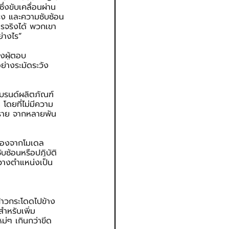
่งขับเคลื่อนผ่าน
จริง และความซับซ้อน
ารจริงได้ พวกเขา
่างไร
”
องผู้ตอบ
่างระมัดระวัง 
แบรนด์ผลิตภัณฑ์
โดยที่ไม่มีความ
0 ราย จากหลายพัน
่องจากโมเดล
ับซ้อนหรือปฏิบัติ
วางตำแหน่งเป็น 
ก้าวกระโดดไปข้าง
หรับเพิ่ม
่ๆ เกินกว่าขีด