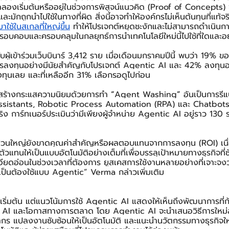
ลองเริ่มต้นหรืออยู่ในช่วงการพิสูจน์แนวคิด (Proof of Concepts) ซึ
มักถูกนำไปใช้ในทางที่ผิด สิ่งนี้อาจทำให้องค์กรไม่เห็นต้นทุนที่แท้
ใช้ในสเกลที่ใหญ่ขึ้น
 ทำให้โปรเจกต์หยุดชะงักและไม่สามารถดำเนินก
งรอบคอบและครอบคลุมในกลยุทธ์การนำเทคโนโลยีใหม่นี้ไปใช้ที่ใดและอย
ผู้เข้าร่วมเว็บบินาร์ 3,412 ราย เมื่อเดือนมกราคมปีนี้ พบว่า 19% ข
รลงทุนอย่างมีนัยสำคัญกับโปรเจกต์ Agentic AI และ 42% ลงทุนอย
ลงทุนเลย และที่เหลืออีก 31% เลือกรอดูไปก่อน
งสร้างกระแสความนิยมด้วยการทำ 
“
Agent Washing
”
 อันเป็นการรี
 AI Assistants, Robotic Process Automation (RPA) และ Chatbots 
ิง การ์ทเนอร์ประเมินว่ามีเพียงผู้จำหน่าย Agentic AI อยู่ราว 13
่วนใหญ่ยังขาดคุณค่าสำคัญหรือผลตอบแทนจากการลงทุน (ROI) เนื
ตัวแทนให้เป็นแบบอัตโนมัติอย่างเต็มที่เพื่อบรรลุเป้าหมายทางธุรกิจที่ซ
อียดอ่อนในช่วงเวลาที่ต้องการ ยูสเคสการใช้งานหลายอย่างที่เจาะจง
จำเป็นต้องใช้แบบ Agentic” Verma กล่าวเพิ่มเติม
เริ่มต้น แต่แนวโน้มการใช้ Agentic AI แสดงให้เห็นถึงพัฒนาการที่
AI และโอกาสทางการตลาด โดย Agentic AI จะนำเสนอวิธีการใหม่สำ
ากร แปลงงานซับซ้อนให้เป็นอัตโนมัติ และแนะนำนวัตกรรมทางธุรกิจใหม