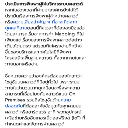
ประเมินการพึ่งพาผู้ให้บริการระบบคลาวด์
หากในช่วงเวลาที่ผ่านมาองค์กรยังไม่ได้
ประเมินเรื่องการพึ่งพาผู้จำหน่ายคลาวด์
หรือ
ความเสี่ยงสำคัญ ๆ ที่อาจเกิดจาก
บุคคลที่สาม
ตอนนี้ถึงเวลาที่ต้องลงมือแล้ว 
โดยสามารถเริ่มจากการทำ Mapping ที่ไม่
เพียงแต่เรื่องของการพึ่งพาคลาวด์อย่าง
เดียวโดยตรง แต่รวมถึงโครงข่ายที่กว้าง
ขึ้นของบริการและเทคโนโลยีที่พึ่งพา
โครงสร้างพื้นฐานคลาวด์ ทั้งจากภายในและ
ภายนอกเครือข่าย
ซึ่งหมายความว่าองค์กรต้องมองไกลกว่า
โซลูชันบนคลาวด์ที่มีอยู่ทั่วไป เพราะระบบ
ภายในจำนวนมากดูเหมือนจะพึ่งพาความ
สามารถที่เชื่อมโยงกับคลาวด์แบบ On-
Premises รวมถึงโซลูชันด้าน
ความ
ปลอดภัย
ที่ต้องอาศัยข้อมูลภัยคุกคามบน
คลาวด์ หรือฮาร์ดแวร์ อาทิ พวกอุปกรณ์
เครือข่ายหรืออินเทอร์เน็ตออฟธิงส์ (IoT) ที่
กำหนดค่าและจัดการผ่านคลาวด์