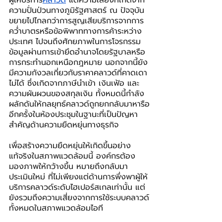
ความปั่นป่วนทางภูมิรัฐศาสตร์ ณ ปัจจุบัน
ขยายไปไกลกว่าการสูญเสียบริการจากการ
คว่ำบาตรหรือข้อพิพาททางการค้าระหว่าง
ประเทศ ไปจนถึงศักยภาพในการโจรกรรม
ข้อมูลผ่านการเข้ายึดอำนาจโดยรัฐบาลหรือ
การกระทำนอกเหนือกฎหมาย นอกจากนี้ยัง
มีความกังวลเกี่ยวกับราคาคลาวด์ที่คาดเดา
ไม่ได้ ซึ่งเกิดจากภาษีนำเข้า เงินเฟ้อ และ
ความผันผวนของสกุลเงิน ทั้งหมดนี้กำลัง
ผลักดันให้กลยุทธ์คลาวด์ถูกยกกลับมาหารือ
อีกครั้งในห้องประชุมในฐานะที่เป็นปัญหา
สำคัญด้านความยืดหยุ่นทางธุรกิจ
เพื่อสร้างความยืดหยุ่นให้เกิดขึ้นอย่าง
แท้จริงในสภาพแวดล้อมนี้ องค์กรต้อง
มองภาพให้กว้างขึ้น หมายถึงกลับมา
ประเมินใหม่ ที่ไม่เพียงแต่ด้านการพึ่งพาผู้ให้
บริการคลาวด์ระดับไฮเปอร์สเกลเท่านั้น แต่
ยังรวมถึงความเสี่ยงจากการใช้ระบบคลาวด์
ทั้งหมดในสภาพแวดล้อมไอที