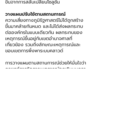
ขึ้นจากการสลับเปลี่ยนโซลูชัน
วางแผนปรับใช้ตามสถานการณ์
ความเสี่ยงทางภูมิรัฐศาสตร์ไม่ได้ถูกสร้าง
ขึ้นมาคล้ายกันหมด และไม่ได้ส่งผลกระทบ
ต่อองค์กรในแบบเดียวกัน ผลกระทบของ
เหตุการณ์ขึ้นอยู่กับเขตอำนาจศาลที่
เกี่ยวข้อง รวมถึงลักษณะเหตุการณ์และ
ขอบเขตการพึ่งพาระบบคลาวด์
การวางแผนตามสถานการณ์ช่วยให้มั่นใจว่า
กลยุทธ์การจัดการเหตุการณ์ฉุกเฉินบนคลา
วด์นั้นสอดรับกับสถานการณ์เฉพาะที่มักเกิด
ขึ้น รวมถึงสถานการณ์ที่แตกต่างกันจะส่ง
ผลต่อ Timelines การคุ้มครองตาม
สัญญา การเข้าถึงข้อมูล ความร่วมมือของ
ผู้ให้บริการ ทรัพยากร งบประมาณ และทาง
เลือกที่เป็นไปได้
สถานการณ์ทางภูมิรัฐศาสตร์ที่อาจส่งผลก
ระทบต่อบริการคลาวด์ ได้แก่ การพุ่งขึ้น
ของราคาที่เกิดจากสภาวะเศรษฐกิจ การ