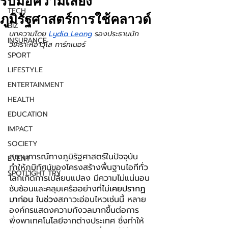
รับมือความเสี่ยง
TECH
ภูมิรัฐศาสตร์การใช้คลาวด์
BIZ
บทความโดย 
Lydia Leong
รองประธานนัก
INSURANCE
วิเคราะห์อาวุโส การ์ทเนอร์
SPORT
LIFESTYLE
ENTERTAINMENT
HEALTH
EDUCATION
IMPACT
SOCIETY
สถานการณ์ทางภูมิรัฐศาสตร์ในปัจจุบัน
EVENT
ทำให้ภูมิทัศน์ของโครงสร้างพื้นฐานไอทีทั่ว
SPOTLIGHT TRY
โลกเกิดการเปลี่ยนแปลง มีความไม่แน่นอน 
ซับซ้อนและคลุมเครืออย่างที่ไม่
เคยปรากฏ
มาก่อน ในช่วง
สภาวะอ่อนไหวเช่นนี้ หลาย
องค์กรแสดงความกังวลมากขึ้นต่อการ
พึ่งพาเทคโนโลยีจากต่างประเทศ ซึ่งทำให้