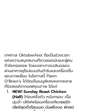
เทศกาล Oktoberfest ถือเป็นช่วงเวลา
แห่งความสนุกสนานที่ชาวเยอรมันและผู้คน
ทั่วโลกรอคอย โดยเฉพาะการเฉลิมฉลอง
ผ่านอาหารยุโรปแบบต้นตำรับและเครื่องดื่ม
คุณภาพเยี่ยม ในโอกาสนี้ Flann 
O’Brien’s ได้จัดเต็มเมนูพิเศษหลากหลาย 
ที่รังสรรค์จากเชฟคุณภาพ ได้แก่
NEW! Sunday Roast Chicken 
(Half)
 ไก่อบครึ่งตัว หนังกรอบ เนื้อ
นุ่มฉ่ำ เสิร์ฟพร้อมเครื่องเคียง
ยอร์ก
เชียร์พุดดิ้งโฮมเมด มันฝรั่งบด ผักสด