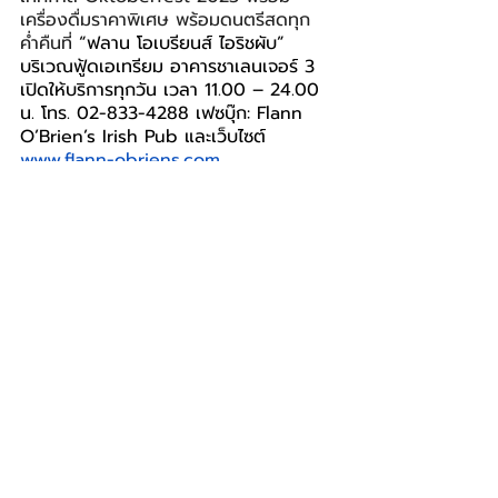
เครื่องดื่มราคาพิเศษ พร้อมดนตรีสดทุก
ค่ำคืนที่
 “ฟลาน โอเบรียนส์ ไอริชผับ” 
บริเวณฟู้ดเอเทรียม อาคารชาเลนเจอร์ 3 
เปิดให้บริการทุกวัน เวลา 11.00 – 24.00 
น. โทร. 02-833-4288 เฟซบุ๊ก: Flann 
O’Brien’s Irish Pub และเว็บไซต์ 
www.flann-obriens.com
อิมแพ็ค เมืองทองธานี
IMPACT
FLANN O'BRIEN'S IRISH PUB
ฟลาน โอเบรียนส์ ไอริชผับ
LIFESTYLE
โพสต์ล่าสุด
ดูทั้งหมด