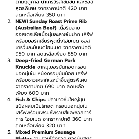
ตามฤดูกาล น้ำเกรวี่รสเข้มข้น และซอส
สูตรพิเศษ
 จากราคาปกติ 420 บาท 
ลดเหลือเพียง 350 บาท
NEW! Sunday Roast Prime Rib 
(Australian Beef)
 เนื้อริบอาย
ออสเตรเลียเนื้อนุ่มละลายในปาก เสิร์ฟ
พร้อม
ยอร์กเชียร์พุดดิ้งโฮมเมด 
ซอส
เกรวี่และมันบดโฮมเมด จากราคาปกติ 
950 บาท ลดเหลือเพียง 850 บาท
Deep-fried German Pork 
Knuckle
 ขาหมูเยอรมันทอดกรอบ
นอกนุ่มใน หนังกรอบมันน้อย เสิร์ฟ
พร้อมซาวเคราท์และน้ำจิ้มสูตรพิเศษ   
จากราคาปกติ 690 บาท ลดเหลือ
เพียง 600 บาท
Fish & Chips
 ปลาขาวชิ้นใหญ่ชุบ
แป้งผสมเบียร์ทอด กรอบนอกนุ่มใน 
เสิร์ฟพร้อมเฟรนช์ฟรายส์และซอสทาร์
ทาร์ โฮมเมด จากราคาปกติ 360 บาท 
ลดเหลือเพียง 320 บาท
Mixed Premium Sausage 
Platter
 จานรวมไส้กรอกเยอรมันสูตร