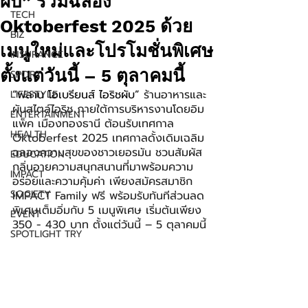
ผับ” ร่วมฉลอง
TECH
Oktoberfest 2025 ด้วย
BIZ
เมนูใหม่และโปรโมชั่นพิเศษ
INSURANCE
ตั้งแต่วันนี้ – 5 ตุลาคมนี้
SPORT
“ฟลาน โอเบรียนส์ ไอริชผับ”
 ร้านอาหารและ
LIFESTYLE
ผับสไตล์ไอริช ภายใต้การบริหารงานโดยอิม
ENTERTAINMENT
แพ็ค เมืองทองธานี ต้อนรับเทศกาล 
HEALTH
Oktoberfest 2025 เทศกาลดั้งเดิมเฉลิม
ฉลองความสุขของชาวเยอรมัน ชวนสัมผัส
EDUCATION
กลิ่นอายความสนุกสนานที่มาพร้อมความ
IMPACT
อร่อยและความคุ้มค่า เพียงสมัครสมาชิก 
SOCIETY
IMPACT Family ฟรี พร้อมรับทันทีส่วนลด
พิเศษเต็มอิ่มกับ 5 เมนูพิเศษ เริ่มต้นเพียง 
EVENT
350 - 430 บาท ตั้งแต่วันนี้ – 5 ตุลาคมนี้
SPOTLIGHT TRY