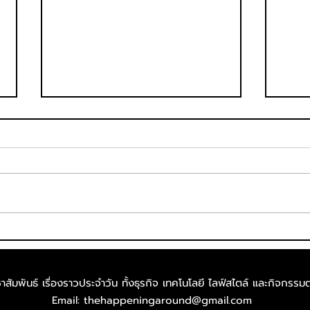
โซเด็กซ์โซ่ จับมือ โรงพยาบาล
Lam
เปาโล รังสิต หนุน “ข้าวหอม
Thai
ปทุม” จากวิสาหกิจชุมชน
คารา
สัมพันธ์ เรื่องราวประจำวัน ทั้งธุรกิจ เทคโนโลยี ไลฟ์สไตล์​ และกิจกรรมต
เปลี่ยนทุกมื้ออาหารในโรง
ธรรม
Email:
thehappeningaround@gmail.com