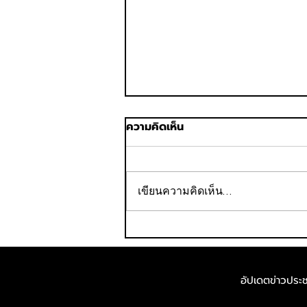
ความคิดเห็น
เขียนความคิดเห็น…
ไทยกรุ๊ป โฮลดิ้งส์ จับมือ กทม.
ร่วมส่งเสริมสุขภาวะคนเมือง
ในโครงการ “ตรวจสุขภาพฟรี
อัปเดตข่าวประชา
กับ กทม.”