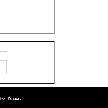
borghini Club
land Bull Run ชวน
วานกระทิงดุ สัมผัส
่างๆ ที่น่าสนใจ
ชาติจังหวัดนครนายก