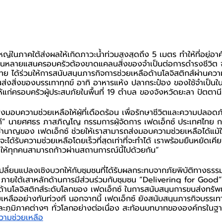
ญ่ในภาคใต้ส่งผลให้เกิดภาวะน้ำท่วมสูงสุดถึง 5 เมตร ทำให้ที่อยู่อา
ชนหลายแสนครอบครัวต้องขาดแคลนสิ่งของจำเป็นต่อการดำรงชีวิต
ทย ได้ร่วมให้การสนับสนุนภารกิจการช่วยเหลือด้านโลจิสติกส์ผ่านความ
ส่งสิ่งของบรรเทาทุกข์ อาทิ อาหารแห้ง ปลากระป๋อง ของใช้จำเป็นใน
แก่ครอบครัวผู้ประสบภัยในพื้นที่ 19 ตำบล ของจังหวัดยะลา ปัตตา
รส่งมอบความช่วยเหลือให้ผู้ที่เดือดร้อน เพื่อรักษาชีวิตและความปลอด
ที” นายศศธร ภาสภิญโญ กรรมการผู้จัดการ เฟดเอ็กซ์ ประเทศไทย กล
าญของ เฟดเอ็กซ์ ช่วยให้เราสามารถส่งมอบความช่วยเหลือได้แม้ในพื้
ภัยจะได้รับความช่วยเหลือโดยเร็วที่สุดเท่าที่จะทำได้ เราพร้อมยืนหยัดเค
อให้ทุกคนสามารถก้าวผ่านสถานการณ์นี้ไปด้วยกัน”
เปลี่ยนแปลงเชิงบวกให้กับชุมชนที่ได้รับผลกระทบจากภัยพิบัติทางธรร
ยใต้เสาหลักด้านการมีส่วนร่วมกับชุมชน “Delivering for Good” ซ
ด้านโลจิสติกส์ระดับโลกของ เฟดเอ็กซ์ ในการสนับสนุนการขนส่งทรัพย
ยเหลืออย่างทันท่วงที นอกจากนี้ เฟดเอ็กซ์ ยังสนับสนุนภารกิจบรรเ
ชียและภูมิภาคต่างๆ ทั่วโลกอย่างต่อเนื่อง สะท้อนบทบาทขององค์กรในฐ
ความช่วยเหลือ