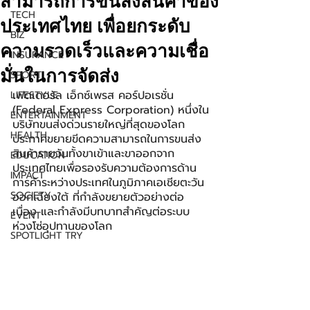
สามารถการขนส่งสินค้าของ
TECH
ประเทศไทย เพื่อยกระดับ
BIZ
ความรวดเร็วและความเชื่อ
INSURANCE
มั่นในการจัดส่ง
SPORT
เฟดเดอรัล เอ็กซ์เพรส คอร์ปอเรชั่น 
LIFESTYLE
(Federal Express Corporation) หนึ่งใน
ENTERTAINMENT
บริษัทขนส่งด่วนรายใหญ่ที่สุดของโลก 
HEALTH
ประกาศขยายขีดความสามารถในการขนส่ง
สินค้ารายวันทั้งขาเข้าและขาออกจาก
EDUCATION
ประเทศไทยเพื่อรองรับความต้องการด้าน
IMPACT
การค้าระหว่างประเทศในภูมิภาคเอเชียตะวัน
SOCIETY
ออกเฉียงใต้ ที่กำลังขยายตัวอย่างต่อ
เนื่อง และกำลังมีบทบาทสำคัญต่อระบบ
EVENT
ห่วงโซ่อุปทานของโลก
SPOTLIGHT TRY