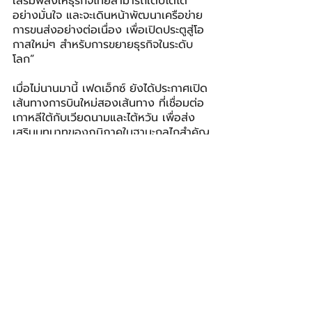
เสริมพลังให้ธุรกิจไทยสามารถเติบโตได้
อย่างมั่นใจ และจะเดินหน้าพัฒนาเครือข่าย
การขนส่งอย่างต่อเนื่อง เพื่อเปิดประตูสู่โอ
กาสใหม่ๆ สำหรับการขยายธุรกิจในระดับ
โลก”
เมื่อไม่นานมานี้ เฟดเอ็กซ์ ยังได้ประกาศเปิด
เส้นทางการบินใหม่สองเส้นทาง ที่เชื่อมต่อ
เกาหลีใต้กับเวียดนามและไต้หวัน เพื่อส่ง
เสริมบทบาทของภูมิภาคในฐานะกลไกสำคัญ
ในการขับเคลื่อนการค้าโลก
FedEx
เฟดเอ็กซ์
Federal Express Corporation
เฟดเดอรัล เอ็กซ์เพรส คอร์ปอเรชั่น
BIZ
โพสต์ล่าสุด
ดูทั้งหมด