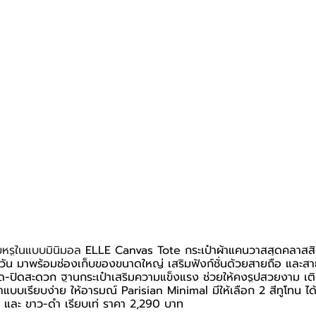
บหรูในแบบมินิมอล 
ELLE Canvas Tote กระเป๋าผ้าแคนวาสสุดคลาสสิก 
กวัน มาพร้อมช่องเก็บของขนาดใหญ่ เสริมฟังก์ชั่นด้วยสายถือ และ
ิด-ปิดสะดวก 
ฐานกระเป๋าเสริมความแข็งแรง ช่วยให้คงรูปสวยงาม เติ
าแบบเรียบง่าย ให้อารมณ์ Parisian Minimal มีให้เลือก 2 สีทูโทน ได
ยม และ ขาว-ดำ เรียบเท่ ราคา 2,290 บาท