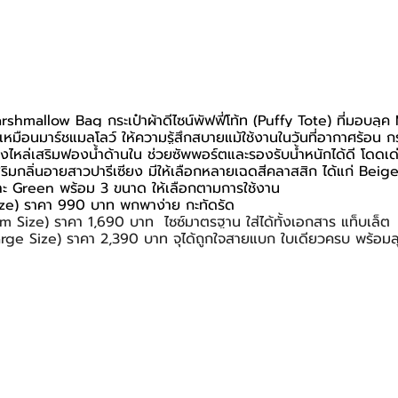
shmallow Bag กระเป๋าผ้าดีไซน์พัฟฟี่โท้ท (Puffy Tote) ที่มอบลุ
่มเหมือนมาร์ชแมลโลว์ ให้ความรู้สึกสบายแม้ใช้งานในวันที่อากาศร้อน 
องไหล่เสริมฟองน้ำด้านใน ช่วยซัพพอร์ตและรองรับน้ำหนักได้ดี โดดเด
ริมกลิ่นอายสาวปารีเซียง มีให้เลือกหลายเฉดสีคลาสสิก ได้แก่ Beig
 Green พร้อม 3 ขนาด ให้เลือกตามการใช้งาน
ize) ราคา 990 บาท พกพาง่าย กะทัดรัด
 Size) ราคา 1,690 บาท  ไซซ์มาตรฐาน ใส่ได้ทั้งเอกสาร แท็บเล็ต
rge Size) ราคา 2,390 บาท จุได้ถูกใจสายแบก ใบเดียวครบ พร้อมลุย