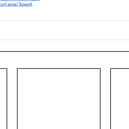
turl.asia/3owsA