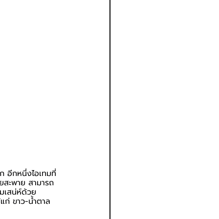
อีกหนึ่งไอเทมที่
สายสะพาย สามารถ
มเสน่ห์ด้วย
้แก่ ขาว-น้ำตาล