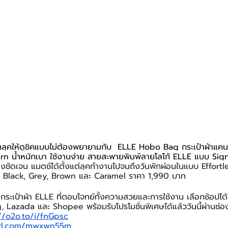
ลีตลุคให้ดูชิคแบบไม่ต้องพยายามกับ  ELLE Hobo Bag กระเป๋าผ้าแคนว
rn น้ำหนักเบา ใช้งานง่าย สายสะพายพิมพ์ลายโลโก้ ELLE แบบ Sig
ชัดเจน แมตช์ได้ตั้งแต่ลุคทำงานไปจนถึงวันพักผ่อนในแบบ Effortle
แก่ Black, Grey, Brown และ Caramel ราคา 1,990 บาท 
กระเป๋าผ้า ELLE ที่ตอบโจทย์ทั้งความสวยและการใช้งาน เลือกช้อปได
Lazada และ Shopee พร้อมรับโปรโมชั่นพิเศษได้แล้ววันนี้ผ่านช่อง
//o2o.to/i/fnGpsc
yurl.com/mwxwn55m