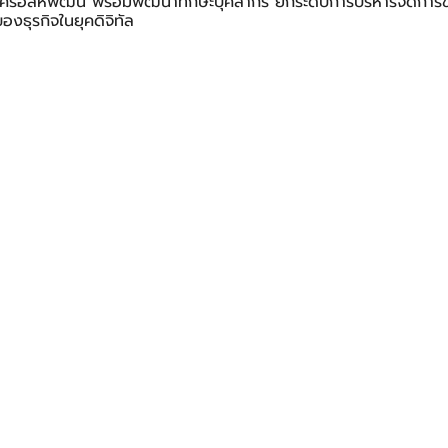
นเครือสหพัฒน์ พร้อมพัฒนาทักษะบุคลากร ยกระดับการบริหารจัดการข้
งธุรกิจในยุคดิจิทัล