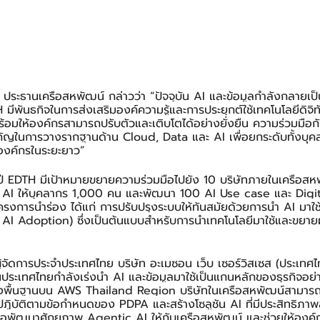
 ประธานเครือสหพัฒน์ กล่าวว่า “ปัจจุบัน AI และข้อมูลกำลังกลายเป
H มีพันธกิจในการส่งเสริมองค์ความรู้และการประยุกต์ใช้เทคโนโลยีดิจ
ร้อมให้องค์กรสามารถปรับตัวและเติบโตได้อย่างยั่งยืน ความร่วมมือ
าวสำคัญในการวางรากฐานด้าน Cloud, Data และ AI เพื่อยกระดับทั้งบ
องค์กรในระยะยาว”
ปี EDTH มีเป้าหมายขยายความร่วมมือไปยัง 10 บริษัทภายในเครือส
 AI ให้บุคลากร 1,000 คน และพัฒนา 100 AI Use case และ Digit
รงการนำร่อง ได้แก่ การปรับปรุงระบบให้ทันสมัยด้วยการนำ AI มาใช
I Adoption) ซึ่งเป็นต้นแบบสำหรับการนำเทคโนโลยีมาใช้และขยายผล
ู้จัดการประจำประเทศไทย บริษัท อะเมซอน เว็บ เซอร์วิสเซส (ประเทศไ
ระเทศไทยกำลังเร่งนำ AI และข้อมูลมาใช้เป็นแกนหลักของธุรกิจอย่าง
างพื้นฐานบน AWS Thailand Region บริษัทในเครือสหพัฒน์สามาร
ฏิบัติตามข้อกำหนดของ PDPA และสร้างโซลูชัน AI ที่มีประสิทธิภาพสูง
ื่อพัฒนาศักยภาพ Agentic AI ให้กับเครือสหพัฒน์ และช่วยให้องค์