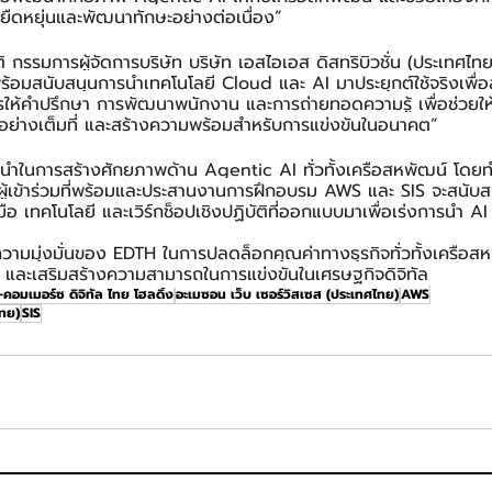
ยืดหยุ่นและพัฒนาทักษะอย่างต่อเนื่อง”
ติ กรรมการผู้จัดการบริษัท บริษัท เอสไอเอส ดิสทริบิวชั่น (ประเทศไท
พร้อมสนับสนุนการนำเทคโนโลยี Cloud และ AI มาประยุกต์ใช้จริงเพื่
นการให้คำปรึกษา การพัฒนาพนักงาน และการถ่ายทอดความรู้ เพื่อช่วยใ
้อย่างเต็มที่ และสร้างความพร้อมสำหรับการแข่งขันในอนาคต”
้นำในการสร้างศักยภาพด้าน Agentic AI ทั่วทั้งเครือสหพัฒน์ โดยทำห
ผู้เข้าร่วมที่พร้อมและประสานงานการฝึกอบรม AWS และ SIS จะสนับ
ือ เทคโนโลยี และเวิร์กช็อปเชิงปฏิบัติที่ออกแบบมาเพื่อเร่งการนำ AI 
ความมุ่งมั่นของ EDTH ในการปลดล็อกคุณค่าทางธุรกิจทั่วทั้งเครือสห
ละเสริมสร้างความสามารถในการแข่งขันในเศรษฐกิจดิจิทัล
ี-คอมเมอร์ซ ดิจิทัล ไทย โฮลดิ้ง
อะเมซอน เว็บ เซอร์วิสเซส (ประเทศไทย)
AWS
ไทย)
SIS