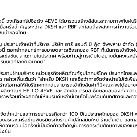
้ วงเกิร์ลกรุ๊ปชื่อดัง 4EVE ได้มาร่วมสร้างสีสันและถ่ายภาพกับผู้บร
มือครั้งสำคัญระหว่าง DKSH และ RBF สะท้อนถึงพลังการทำงานร่วมก
ชั้นนำของไทย
ประธานเจ้าหน้าที่บริหาร บริษัท อาร์ แอนด์ บี ฟู้ด ซัพพลาย จำกัด 
นี้ ตอกย้ำกลยุทธ์การขยายตลาดเชิงรุกของ RBF ที่เน้นการเข้าถึงผู้บร
แข่งขันตลาดภายในประเทศ พร้อมก้าวสู่การเติบโตอย่างมั่นคงและยั่ง
ารบนเวทีโลกในอนาคต”
ระธานฝ่ายบริหาร หน่วยธุรกิจผลิตภัณฑ์อุปโภคบริโภค ประเทศไทยแล
ล่าวเพิ่มเติมว่า “สำหรับ DKSH เราเชื่อว่าการจัดจำหน่ายไม่ใช่เพียง
รสร้างโอกาสให้ผู้บริโภคทุกกลุ่มสามารถเข้าถึงสินค้าที่มีคุณภาพได้อย่า
สนุนผลิตภัณฑ์ HELLO 4EVE และ อังเคิลบาร์นส์ ซึ่งตอบสนองทั้งควา
เราพร้อมที่จะผลักดันให้แบรนด์เหล่านี้เติบโตไปพร้อมกับทิศทางและ
จัดจำหน่ายและการขยายธุรกิจกว่า 100 ปีในประเทศไทยของ DKSH 
วงจรและเครือข่ายพันธมิตรทั้งร้านค้าปลีกสมัยใหม่ ร้านดั้งเดิม และกลุ
้ความร่วมมือครั้งนี้เป็นอีกก้าวสำคัญในการยกระดับศักยภาพของแบรนด
ั่งยืน