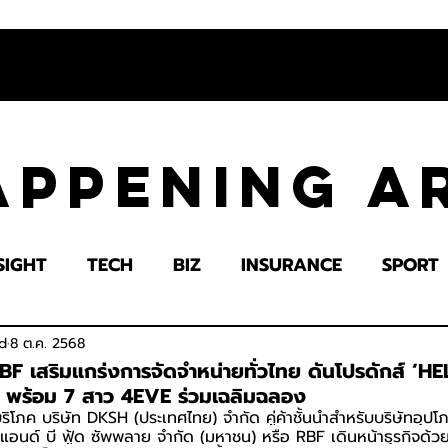
appening 
SIGHT
TECH
BIZ
INSURANCE
SPORT
LTH
EDUCATION
IMPACT
SOCIETY
E
d
8 ต.ค. 2568
F เสริมแกร่งการจัดจำหน่ายทั่วไทย ดันโปรดักส์ ‘H
ส์’ พร้อม 7 สาว 4EVE ร่วมเฉลิมฉลอง
บริโภค บริษัท DKSH (ประเทศไทย) จำกัด คู่ค้าชั้นนำสำหรับบริษัทอุป
ร์ แอนด์ บี ฟู้ด ซัพพลาย จำกัด (มหาชน) หรือ RBF เดินหน้าธุรกิจด