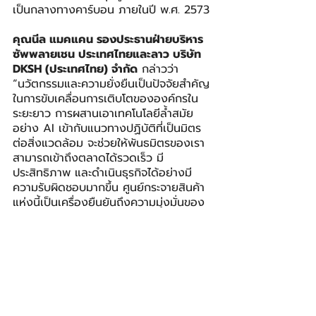
เป็นกลางทางคาร์บอน ภายในปี พ.ศ. 2573
คุณนีล แมคแคน รองประธานฝ่ายบริหาร
ซัพพลายเชน ประเทศไทยและลาว บริษัท 
DKSH (ประเทศไทย) จำกัด
 กล่าวว่า 
“นวัตกรรมและความยั่งยืนเป็นปัจจัยสำคัญ
ในการขับเคลื่อนการเติบโตขององค์กรใน
ระยะยาว การผสานเอาเทคโนโลยีล้ำสมัย
อย่าง AI เข้ากับแนวทางปฏิบัติที่เป็นมิตร
ต่อสิ่งแวดล้อม จะช่วยให้พันธมิตรของเรา
สามารถเข้าถึงตลาดได้รวดเร็ว มี
ประสิทธิภาพ และดำเนินธุรกิจได้อย่างมี
ความรับผิดชอบมากขึ้น ศูนย์กระจายสินค้า
แห่งนี้เป็นเครื่องยืนยันถึงความมุ่งมั่นของ 
DKSH ในการลงทุนด้านนวัตกรรมที่ไม่เพียง
ตอบโจทย์ความต้องการในปัจจุบัน แต่ยัง
วางรากฐานเพื่อการขยายตลาดอย่างยั่งยืน
ในอนาคต”
ศูนย์ CGDC เริ่มดำเนินการตั้งแต่ปี พ.ศ. 
2549 และขยายศักยภาพอย่างต่อเนื่อง 