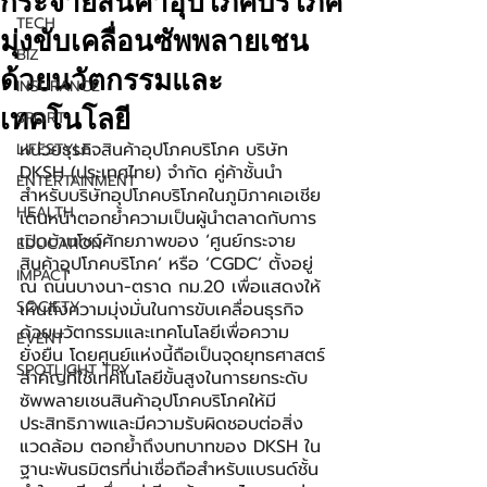
กระจายสินค้าอุปโภคบริโภค
TECH
มุ่งขับเคลื่อนซัพพลายเชน
BIZ
ด้วยนวัตกรรมและ
INSURANCE
เทคโนโลยี
SPORT
หน่วยธุรกิจสินค้าอุปโภคบริโภค บริษัท 
LIFESTYLE
DKSH (ประเทศไทย) จำกัด คู่ค้าชั้นนำ
ENTERTAINMENT
สำหรับบริษัทอุปโภคบริโภคในภูมิภาคเอเชีย 
HEALTH
เดินหน้าตอกย้ำความเป็นผู้นำตลาดกับการ
เปิดบ้านโชว์ศักยภาพของ ‘ศูนย์กระจาย
EDUCATION
สินค้าอุปโภคบริโภค’ หรือ ‘CGDC’ ตั้งอยู่ 
IMPACT
ณ ถนนบางนา-ตราด กม.20 เพื่อแสดงให้
SOCIETY
เห็นถึงความมุ่งมั่นในการขับเคลื่อนธุรกิจ
ด้วยนวัตกรรมและเทคโนโลยีเพื่อความ
EVENT
ยั่งยืน โดยศูนย์แห่งนี้ถือเป็นจุดยุทธศาสตร์
SPOTLIGHT TRY
สำคัญที่ใช้เทคโนโลยีขั้นสูงในการยกระดับ
ซัพพลายเชนสินค้าอุปโภคบริโภคให้มี
ประสิทธิภาพและมีความรับผิดชอบต่อสิ่ง
แวดล้อม ตอกย้ำถึงบทบาทของ DKSH ใน
ฐานะพันธมิตรที่น่าเชื่อถือสำหรับแบรนด์ชั้น