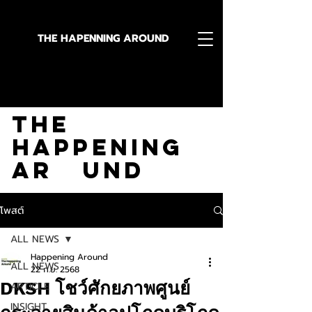
THE HAPENNING AROUND
Stay in the Know With
The
Happening
Ar und
โพสต์
ALL NEWS
Happening Around
ALL NEWS
22 ก.ย. 2568
DKSH โชว์ศักยภาพศูนย์
ARTICLE
INSIGHT