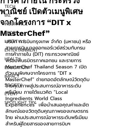
การค้าภายใน กระทรวง
TECH
พาณิชย์ เปิดตัวเมนูพิเศษ
BIZ
จากโครงการ “DIT x
INSURANCE
MasterChef”
SPORT
บริษัท การบินกรุงเทพ จำกัด (มหาชน) หรือ
LIFESTYLE
สายการบินบางกอกแอร์เวย์สร่วมกับกรม
ENTERTAINMENT
การค้าภายใน (DIT) กระทรวงพาณิชย์ 
HEALTH
พร้อมพันธมิตรภาคเอกชน และรายการ 
MasterChef Thailand Season 7 เปิด
EDUCATION
ตัวเมนูพิเศษจากโครงการ “DIT x 
IMPACT
MasterChef” ถ่ายทอดอัตลักษณ์วัตถุดิบ
SOCIETY
ไทยคุณภาพสู่ประสบการณ์อาหารระดับ
พรีเมียม ภายใต้แนวคิด “Local 
EVENT
Ingredients World Class 
SPOTLIGHT TRY
Experiences” เพื่อนำเสนอคุณค่าและอัต
ลักษณ์ของวัตถุดิบคุณภาพของเกษตรกร
ไทย ผ่านประสบการณ์อาหารระดับพรีเมียม
สำหรับผู้โดยสารของสายการบินฯ