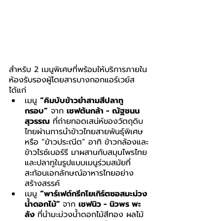
สำหรับ 2 เมนูพิเศษที่พร้อมให้บริการภายใน
ห้องรับรองผู้โดยสารบางกอกแอร์เวย์ส 
ได้แก่
เมนู 
“คิมบับข้าวยำสามสีปลาทู
กรอบ”
จาก 
เชฟต้นกล้า - ณัฐชนน 
สุวรรณ
 ที่ถ่ายทอดเสน่ห์ของวัตถุดิบ
ไทยผ่านการนำข้าวไทยสายพันธุ์พิเศษ
หรือ “ข้าวประณีต” อาทิ ข้าวกล้องและ
ข้าวไรซ์เบอร์รี มาผสานกับสมุนไพรไทย
และปลาทูในรูปแบบเมนูร่วมสมัยที่
สะท้อนเอกลักษณ์อาหารไทยอย่าง
สร้างสรรค์
เมนู 
“พาร์เฟต์กรีกโยเกิร์ตซอสมะม่วง
น้ำดอกไม้”
จาก 
เชฟนิว - นิวพร พะ
ลัง
 ที่นำมะม่วงน้ำดอกไม้สีทอง ผลไม้