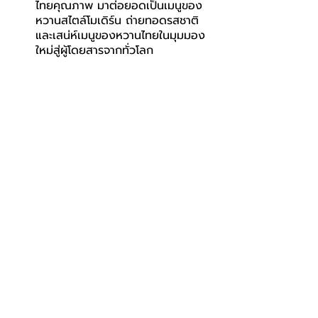
ไทยคุณภาพ มาต่อยอดเป็นเมนูของ
หวานสไตล์โมเดิร์น ถ่ายทอดรสชาติ
และเสน่ห์เมนูของหวานไทยในมุมมอง
ใหม่สู่ผู้โดยสารจากทั่วโลก
ความร่วมมือในครั้งนี้สะท้อนถึงความมุ่งมั่น
ของบางกอกแอร์เวย์สในการร่วมผลักดัน
สินค้าและวัตถุดิบเกษตรไทยสู่เวทีสากล 
ผ่านการเชื่อมโยงอุตสาหกรรมอาหาร การ
ท่องเที่ยว และการบริการ เพื่อส่งมอบ
ประสบการณ์ที่น่าประทับใจแก่ผู้โดยสาร 
ควบคู่กับการสร้างมูลค่าเพิ่ม ยกระดับขีด
ความสามารถของสินค้าเกษตรไทย และ