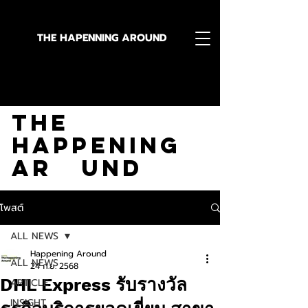
THE HAPENNING AROUND
Stay in the Know With
The
Happening
Ar und
โพสต์
ALL NEWS
Happening Around
ALL NEWS
24 ก.ย. 2568
DHL Express รับรางวัล
ARTICLE
INSIGHT