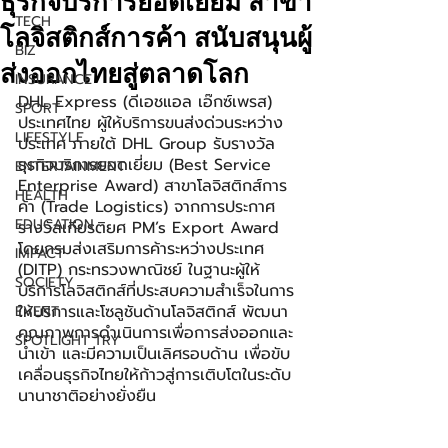
ธุรกิจบริการยอดเยี่ยม สาขา
TECH
โลจิสติกส์การค้า สนับสนุนผู้
BIZ
ส่งออกไทยสู่ตลาดโลก
INSURANCE
DHL Express (ดีเอชแอล เอ๊กซ์เพรส) 
SPORT
ประเทศไทย ผู้ให้บริการขนส่งด่วนระหว่าง
LIFESTYLE
ประเทศ ภายใต้ DHL Group รับรางวัล
ธุรกิจบริการยอดเยี่ยม (Best Service 
ENTERTAINMENT
Enterprise Award) สาขาโลจิสติกส์การ
HEALTH
ค้า (Trade Logistics) จากการประกาศ
EDUCATION
รางวัลเกียรติยศ PM’s Export Award 
โดยกรมส่งเสริมการค้าระหว่างประเทศ 
IMPACT
(DITP) กระทรวงพาณิชย์ ในฐานะผู้ให้
SOCIETY
บริการโลจิสติกส์ที่ประสบความสำเร็จในการ
ให้บริการและโซลูชันด้านโลจิสติกส์ พัฒนา
EVENT
คุณภาพการดำเนินการเพื่อการส่งออกและ
SPOTLIGHT TRY
นำเข้า และมีความเป็นเลิศรอบด้าน เพื่อขับ
เคลื่อนธุรกิจไทยให้ก้าวสู่การเติบโตในระดับ
นานาชาติอย่างยั่งยืน