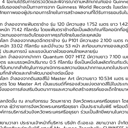
นทั้ง 4 ไอเทมได้รับการตรวจวัดและพิจารณาตามหลักเกณฑ์ของ Guin
ารรับรองอย่างเป็นทางการจาก Guinness World Records ในแต่ละป
อนศักยภาพของผู้ประกอบการไทยในการสร้างผลงานที่ได้รับการยอมรับใ
นโลก จำลองจากแฟ้มตราช้าง รุ่น 120 มีความสูง 1.752 เมตร ยาว 1.4
หนัก 71.42 กิโลกรัม โดยแฟ้มตราช้างถือเป็นผลิตภัณฑ์ไอคอนิกที่อยู
ัวแทนของการเติบโตของภาคธุรกิจไทยในแต่ละยุคสมัย
ุดในโลก จำลองจากสมุดฉีกตราช้าง รุ่น P101 มีความสูง 2.100 เมตร 
หนัก 33.02 กิโลกรัม และมีจำนวน 53 หน้า สะท้อนบทบาทของสมุดฉีก
ู้ ประสบการณ์ และแรงบันดาลใจของคนไทยหลายรุ่น
ดในโลก จำลองจากปากกา Quantum 007 HITZ มีความยาว 7.100 เมต
ตร และบรรจุหมึกปริมาณ 0.5 กิโลกรัม ซึ่งเป็นหนึ่งในผลิตภัณฑ์ระ
ี่มีบทบาทสำคัญในการบุกเบิกกระแสความนิยมปากกาแบบกดในประเท
ที่กล้าคิดและกล้าพัฒนาอย่างต่อเนื่อง
ุดในโลก จำลองจากดินสอสีไม้ Master Art มีความยาว 10.534 เมตร แ
มตร โดย Master Art เป็นแบรนด์ที่ครองส่วนแบ่งตลาดสีไม้ในประเ
หนึ่งของการส่งเสริมจินตนาการและความคิดสร้างสรรค์ของเด็กไทยมาห
ิโลกจัดขึ้น ณ ลานกิจกรรม วัดมหาธาตุ จังหวัดพระนครศรีอยุธยา โดยไ
รกาล ผู้ว่าราชการจังหวัดพระนครศรีอยุธยา เป็นประธานในพิธี พร้อ
ค์การบริหารส่วนจังหวัดพระนครศรีอยุธยา ร่วมเป็นสักขีพยานในความ
สยามวาลา ประธานเจ้าหน้าที่บริหาร บริษัท ดี.เอช.เอ. สยามวาลา จำกั