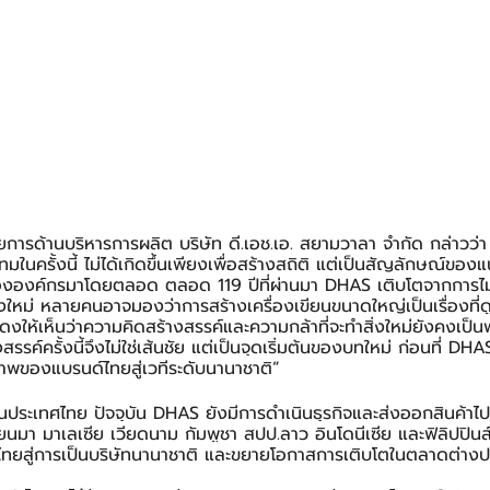
ยการด้านบริหารการผลิต บริษัท ดี.เอช.เอ. สยามวาลา จำกัด กล่าวว่า
ทมในครั้งนี้ ไม่ได้เกิดขึ้นเพียงเพื่อสร้างสถิติ แต่เป็นสัญลักษณ์ข
ององค์กรมาโดยตลอด ตลอด 119 ปีที่ผ่านมา DHAS เติบโตจากการไม่
งใหม่ หลายคนอาจมองว่าการสร้างเครื่องเขียนขนาดใหญ่เป็นเรื่องที่ด
ดงให้เห็นว่าความคิดสร้างสรรค์และความกล้าที่จะทำสิ่งใหม่ยังคงเป็น
ค์ครั้งนี้จึงไม่ใช่เส้นชัย แต่เป็นจุดเริ่มต้นของบทใหม่ ก่อนที่ DHAS จะ
พของแบรนด์ไทยสู่เวทีระดับนานาชาติ”
ประเทศไทย ปัจจุบัน DHAS ยังมีการดำเนินธุรกิจและส่งออกสินค้า
มียนมา มาเลเซีย เวียดนาม กัมพูชา สปป.ลาว อินโดนีเซีย และฟิลิปปินส
ไทยสู่การเป็นบริษัทนานาชาติ และขยายโอกาสการเติบโตในตลาดต่างป