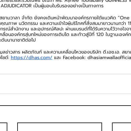
ู้มีเกียรติและร่วมในพิธี ขณะที่ Ms. Aynee Toorabally GUINNES
JUDICATOR เป็นผู้มอบใบรับรองอย่างเป็นทางการ
.เอ. สยามวาลา จำกัด ยังคงเดินหน้าพัฒนาองค์กรภายใต้แนวคิด “O
คุณภาพ นวัตกรรม และความเข้าใจผู้บริโภคที่สั่งสมมายาวนานกว่า 11
อุปกรณ์สำนักงาน และอุปกรณ์ศิลปะ ผ่านแบรนด์ที่ได้รับความไว้วางใจจ
คลื่อนองค์กรสู่บทใหม่ของการเติบโต และก้าวสู่ปีที่ 120 ในฐานะองค์ก
ะดับนานาชาติต่อไป
มูลข่าวสาร ผลิตภัณฑ์ และความเคลื่อนไหวของบริษัท ดี.เอช.เอ. สย
ไซต์: 
https://dhas.com/
 และ Facebook: dhasiamwallaofficia