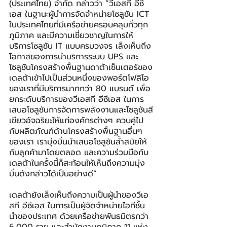
(ประเทศไทย) จำกัด กล่าวว่า “วีเอสที อีซี
เอส ในฐานะผู้นำการจัดจำหน่ายโซลูชัน ICT 
ในประเทศไทยที่มีเครือข่ายครอบคลุมทั่วทุก
ภูมิภาค และมีความเชี่ยวชาญในการให้
บริการโซลูชัน IT แบบครบวงจร เล็งเห็นถึง
โอกาสของการนำบริการระบบ UPS และ
โซลูชันโครงสร้างพื้นฐานดาต้าเซ็นเตอร์ของ
เดลต้าเข้าไปเป็นส่วนหนึ่งของพอร์ตโฟลิโอ
ของเราที่มีบริการมากกว่า 80 แบรนด์ เพื่อ
ยกระดับบริการของวีเอสที อีซีเอส ในการ
เสนอโซลูชันการจัดการพลังงานและโซลูชันสี
เขียวอัจฉริยะให้แก่องค์กรต่างๆ ควบคู่ไป
กับผลิตภัณฑ์ด้านโครงสร้างพื้นฐานอื่นๆ 
ของเรา เรามุ่งมั่นนำเสนอโซลูชันล้ำสมัยให้
กับลูกค้ามาโดยตลอด และความร่วมมือกับ
เดลต้าในครั้งนี้ก็สะท้อนให้เห็นถึงความมุ่ง
มั่นดังกล่าวได้เป็นอย่างดี”
เดลต้ายังเล็งเห็นถึงความเป็นผู้นำของวีเอ
สที อีซีเอส ในการเป็นผู้จัดจำหน่ายไอทีชั้น
นำของประเทศ ด้วยเครือข่ายพันธมิตรกว่า 