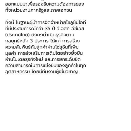
ออกแบบมาเพื่อรองรับความต้องการของ
ทั้งหน่วยงานภาครัฐและภาคเอกชน
ทั้งนี้ ในฐานะผู้นำการจัดจำหน่ายโซลูชันไอที
ที่มีประสบการณ์กว่า 35 ปี วีเอสที อีซีเอส 
(ประเทศไทย) ยังคงดำเนินธุรกิจตาม
กลยุทธ์หลัก 3 ประการ ได้แก่ การสร้าง
ความสัมพันธ์กับลูกค้าผ่านโซลูชันที่เพิ่ม
มูลค่า การส่งเสริมการเติบโตอย่างยั่งยืน
ผ่านโมเดลธุรกิจใหม่ และการยกระดับขีด
ความสามารถในการแข่งขันของลูกค้าในทุก
อุตสาหกรรม โดยมีทีมงานผู้เชี่ยวชาญ
เฉพาะแบรนด์คอยสนับสนุนตั้งแต่การขาย 
การตลาด ไปจนถึงการบริการก่อนและหลัง
การขาย เพื่อมอบความมั่นใจแก่ลูกค้าในการ
ได้รับบริการครบวงจรสำหรับทุกโซลูชัน
เทคโนโลยีดาต้าเซ็นเตอร์และโซลูชัน
พลังงานของเดลต้าถูกพัฒนาขึ้นเพื่อ
สนับสนุนเป้าหมายการพัฒนาด้านเทคโนโลยี
ดิจิทัลของประเทศไทย และยังช่วยตอบ