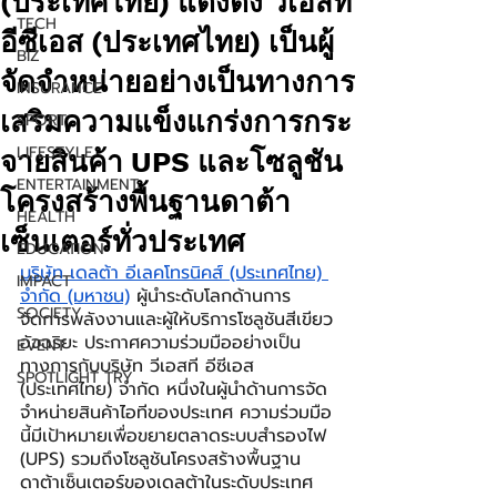
(ประเทศไทย) แต่งตั้ง วีเอสที
TECH
อีซีเอส (ประเทศไทย) เป็นผู้
BIZ
จัดจำหน่ายอย่างเป็นทางการ
INSURANCE
เสริมความแข็งแกร่งการกระ
SPORT
LIFESTYLE
จายสินค้า UPS และโซลูชัน
ENTERTAINMENT
โครงสร้างพื้นฐานดาต้า
HEALTH
เซ็นเตอร์ทั่วประเทศ
EDUCATION
บริษัท เดลต้า อีเลคโทรนิคส์ (ประเทศไทย) 
IMPACT
จำกัด (มหาชน)
 ผู้นำระดับโลกด้านการ
SOCIETY
จัดการพลังงานและผู้ให้บริการโซลูชันสีเขียว
อัจฉริยะ ประกาศความร่วมมืออย่างเป็น
EVENT
ทางการกับบริษัท วีเอสที อีซีเอส 
SPOTLIGHT TRY
(ประเทศไทย) จำกัด หนึ่งในผู้นำด้านการจัด
จำหน่ายสินค้าไอทีของประเทศ ความร่วมมือ
นี้มีเป้าหมายเพื่อขยายตลาดระบบสำรองไฟ 
(UPS) รวมถึงโซลูชันโครงสร้างพื้นฐาน
ดาต้าเซ็นเตอร์ของเดลต้าในระดับประเทศ 