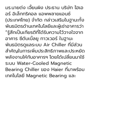
มร.นายต่ง เจี้ยนผิง ประธาน บริษัท ไฮเอ
อร์ อิเล็กทริคอล แอพพลายแอนซ์ 
(ประเทศไทย) จำกัด กล่าวเสริมในฐานะทั้ง
พันธมิตรด้านเทคโนโลยีและผู้เช่าอาคารว่า 
“
รู้สึกเป็นเกียรติที่ได้รับความไว้วางใจจาก
อาคาร ซีดับเบิ้ลยู ทาวเวอร์ ในฐานะ
พันธมิตรดูแลระบบ Air Chiller ที่มีส่วน
สำคัญในการเพิ่มประสิทธิภาพและประหยัด
พลังงานให้กับอาคารฯ โดยได้เปลี่ยนมาใช้
ระบบ Water-Cooled Magnetic 
Bearing Chiller ของ Haier ที่มาพร้อม
เทคโนโลยี Magnetic Bearing และ 
Centrifugal Compressor แบบ Oil-
free ที่มีจุดเด่นเรื่องการใช้พลังงานต่ำ 
ประสิทธิภาพสูงแม้ในโหลดต่ำ มีกระแสไฟฟ้า
เริ่มต้นต่ำ และมีค่าประสิทธิภาพชิลเลอร์ที่
ยอดเยี่ยม นอกจากนี้ ระบบยังเป็นมิตรต่อ
สิ่งแวดล้อม เพราะไม่ใช้เชื้อเพลิงหรือน้ำมัน
ในการทำงาน ซึ่งหลังการติดตั้งระบบ
ทำความเย็นใหม่นี้ ทำให้ทางอาคารฯ 
ประหยัดพลังงานได้ปีละประมาณ 30% ลด