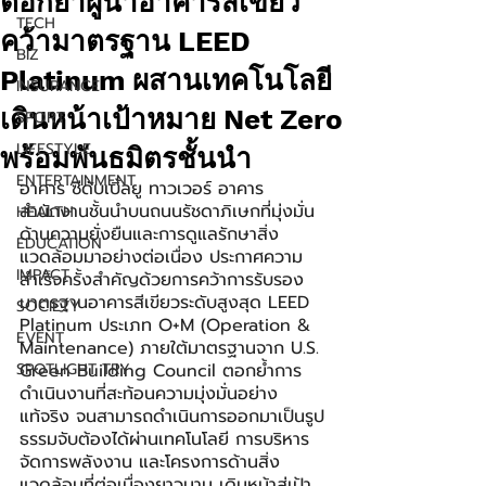
ตอกย้ำผู้นำอาคารสีเขียว
TECH
คว้ามาตรฐาน LEED
BIZ
Platinum ผสานเทคโนโลยี
INSURANCE
เดินหน้าเป้าหมาย Net Zero
SPORT
LIFESTYLE
พร้อมพันธมิตรชั้นนำ
ENTERTAINMENT
อาคาร ซีดับเบิ้ลยู ทาวเวอร์ อาคาร
สำนักงานชั้นนำบนถนนรัชดาภิเษกที่มุ่งมั่น
HEALTH
ด้านความยั่งยืนและการดูแลรักษาสิ่ง
EDUCATION
แวดล้อมมาอย่างต่อเนื่อง ประกาศความ
IMPACT
สำเร็จครั้งสำคัญด้วยการคว้าการรับรอง
มาตรฐานอาคารสีเขียวระดับสูงสุด LEED 
SOCIETY
Platinum ประเภท O+M (Operation & 
EVENT
Maintenance) ภายใต้มาตรฐานจาก U.S. 
SPOTLIGHT TRY
Green Building Council ตอกย้ำการ
ดำเนินงานที่สะท้อนความมุ่งมั่นอย่าง
แท้จริง จนสามารถดำเนินการออกมาเป็นรูป
ธรรมจับต้องได้ผ่านเทคโนโลยี การบริหาร
จัดการพลังงาน และโครงการด้านสิ่ง
แวดล้อมที่ต่อเนื่องยาวนาน เดินหน้าสู่เป้า