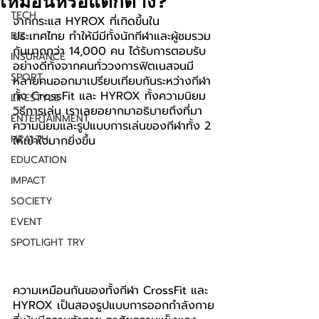
เหมือนหรือแตกต่าง?
TECH
จากกระแส HYROX ที่เกิดขึ้นใน
ประเทศไทย ทำให้มีมีทั้งนักกีฬาและผู้ชมรวม
BIZ
กันมากกว่า 14,000 คน ได้รับการตอบรับ
INSURANCE
อย่างดีทั้งจากคนทั่ววงการฟิตเนสจนมี
SPORT
หลายคนออกมาเปรียบเทียบกันระหว่างกีฬา
ทั้ง CrossFit และ HYROX ทั้งความนิยม 
LIFESTYLE
วิธีการเล่น เราเลยอยากมาอธิบายถึงที่มา
ENTERTAINMENT
ความนิยมและรูปแบบการเล่นของกีฬาทั้ง 2 
HEALTH
ให้เข้าใจมากยิ่งขึ้น
EDUCATION
IMPACT
SOCIETY
EVENT
SPOTLIGHT TRY
ความเหมือนกันของทั้งกีฬา CrossFit และ 
HYROX เป็นสองรูปแบบการออกกำลังกาย