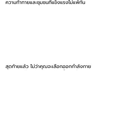
ความท้าทายและชุมชนที่แข็งแรงไม่แพ้กัน
สุดท้ายแล้ว ไม่ว่าคุณจะเลือกออกกำลังกาย
แบบไหน สิ่งสำคัญคือการลุกขึ้นมาเริ่มต้น 
เคลื่อนไหวร่างกาย และผลักดันตัวเองให้
แข็งแรงกว่าที่เคยเป็น
HYROX
CrossFit
ARTICLE