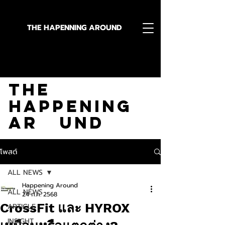
THE HAPENNING AROUND
Stay in the Know With
The
Happening
Ar und
โพสต์
ALL NEWS
Happening Around
ALL NEWS
24 ก.ค. 2568
CrossFit และ HYROX
ARTICLE
INSIGHT