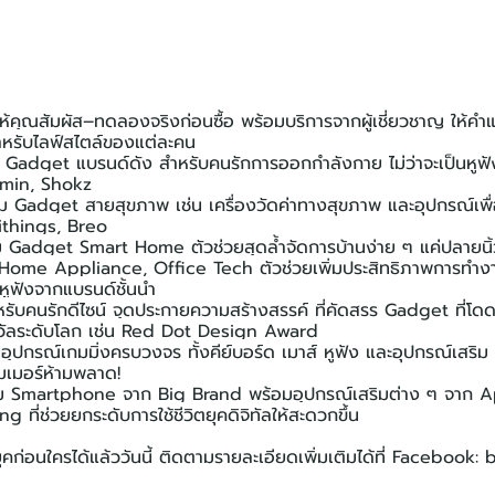
 ให้คุณสัมผัส–ทดลองจริงก่อนซื้อ พร้อมบริการจากผู้เชี่ยวชาญ ให้ค
่สำหรับไลฟ์สไตล์ของแต่ละคน
Gadget แบรนด์ดัง สำหรับคนรักการออกกำลังกาย ไม่ว่าจะเป็นหูฟั
armin, Shokz
 Gadget สายสุขภาพ เช่น เครื่องวัดค่าทางสุขภาพ และอุปกรณ์เพื
ithings, Breo
adget Smart Home ตัวช่วยสุดล้ำจัดการบ้านง่าย ๆ แค่ปลายนิ้ว
, Home Appliance, Office Tech ตัวช่วยเพิ่มประสิทธิภาพการทำ
ูฟังจากแบรนด์ชั้นนำ
ับคนรักดีไซน์ จุดประกายความสร้างสรรค์ ที่คัดสรร Gadget ที่โดด
วัลระดับโลก เช่น Red Dot Design Award
กรณ์เกมมิ่งครบวงจร ทั้งคีย์บอร์ด เมาส์ หูฟัง และอุปกรณ์เสริม 
มเมอร์ห้ามพลาด!
 Smartphone จาก Big Brand พร้อมอุปกรณ์เสริมต่าง ๆ จาก 
ที่ช่วยยกระดับการใช้ชีวิตยุคดิจิทัลให้สะดวกขึ้น
คก่อนใครได้แล้ววันนี้ ติดตามรายละเอียดเพิ่มเติมได้ที่ Facebook: 