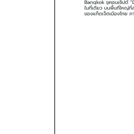
Bangkok ชูคอนเซ็ปต์ “D
ในที่เดียว บนพื้นที่ใหญ่
ของแก็ดเจ็ตเมืองไทย ภ