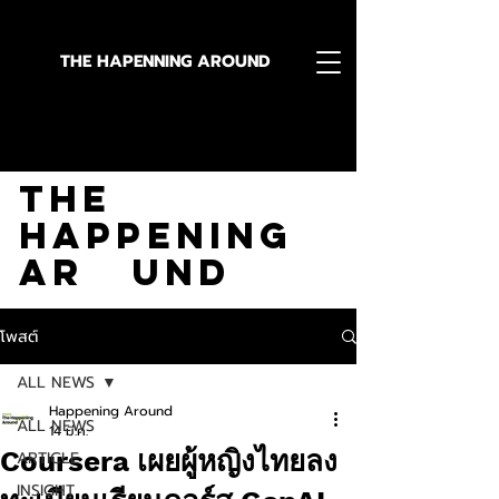
THE HAPENNING AROUND
Stay in the Know With
The
Happening
Ar und
โพสต์
ALL NEWS
Happening Around
ALL NEWS
14 มี.ค.
Coursera เผยผู้หญิงไทยลง
ARTICLE
INSIGHT