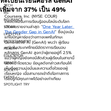
ทะเบียนเรียนคอร์ส GenAI
TECH
เพิ่มจาก 37% เป็น 49%
BIZ
Coursera, Inc. (NYSE: COUR) 
INSURANCE
แพลตฟอร์มการเรียนรู้ออนไลน์ระดับโลก 
เปิดเผยรายงานล่าสุด 
“
One Year Later: 
SPORT
The Gender Gap in GenAI
” ซึ่งมุ่งเน้น
LIFESTYLE
แก้ไขปัญหาช่องว่างทางเพศในทักษะ 
ENTERTAINMENT
Generative AI (GenAI) พบว่า ผู้เรียน
หญิงในประเทศไทยมีอัตราการเรียนจบ
HEALTH
หลักสูตร GenAI สูงกว่าผู้ชายอยู่ที่ 2.5% 
EDUCATION
แม้ว่าผู้หญิงยังคงมีสัดส่วนผู้เรียนในสาขานี้
IMPACT
น้อยกว่าโดยรวม ข้อมูลดังกล่าวสะท้อนให้
เห็นถึงความมุ่งมั่นและความตั้งใจของผู้
SOCIETY
เรียนหญิง เมื่อสามารถเข้าถึงโอกาสการ
EVENT
เรียนรู้ที่มีคุณภาพได้อย่างเท่าเทียม
SPOTLIGHT TRY