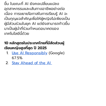
ขึ้น ในขณะที่ AI ยังคงเปลี่ยนแปลง
อุตสาหกรรมและเส้นทางอาชีพอย่างต่อ
เนื่อง การขยายโอกาสในการเรียนรู้ AI จะ
เป็นกุญแจสำคัญเพื่อให้ผู้หญิงไม่เพียงเป็น
ผู้มีส่วนร่วมในยุค AI แต่ยังสามารถก้าวขึ้น
มาเป็นผู้นำที่ร่วมกำหนดอนาคตของ
เทคโนโลยีนี้ด้วย
10 หลักสูตรในประเทศไทยที่มีสัดส่วนผู้
เรียนหญิงสูงที่สุด ปี 2025
Use AI Responsibly
 (Google) 
67.5%
Stay Ahead of the AI 
Curve
 (Google) 67.5%
Maximize Productivity With AI 
Tools
 (Google) 66.4%
Introduction to AI
 (Google) 64%
Social Media 
Management
 (Meta) 51.7%
Satisfaction Guaranteed: 
Develop Customer Loyalty 