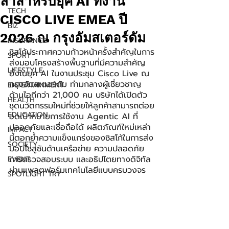
ล้ำสำหรับยุค AI ที่งาน
TECH
CISCO LIVE EMEA ปี
BIZ
2026 ณ กรุงอัมสเตอร์ดัม
INSURANCE
ซิสโก้ประกาศความก้าวหน้าครั้งสำคัญในการ
SPORT
ส่งมอบโครงสร้างพื้นฐานที่มีความสำคัญ
LIFESTYLE
ยิ่งในยุค AI ในงานประชุม Cisco Live ณ 
กรุงอัมสเตอร์ดัม ท่ามกลางผู้เชี่ยวชาญ
ENTERTAINMENT
ด้านไอทีกว่า 21,000 คน บริษัทได้เปิดตัว
HEALTH
ชุดนวัตกรรมใหม่ที่ช่วยให้ลูกค้าสามารถต่อย
EDUCATION
อดเป้าหมายการใช้งาน Agentic AI ที่
ปลอดภัยและเชื่อถือได้ ผลิตภัณฑ์ใหม่เหล่า
IMPACT
นี้ตอกย้ำความแข็งแกร่งของซิสโก้ในการส่ง
SOCIETY
มอบโซลูชันด้านเครือข่าย ความปลอดภัย 
การตรวจสอบระบบ และอธิปไตยทางดิจิทัล 
EVENT
ผ่านแพลตฟอร์มเทคโนโลยีแบบครบวงจร
SPOTLIGHT TRY