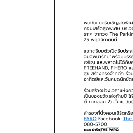
พบกับแขกรับเชิญสุดพิเศษ
คอนเสิร์ตสุดพิเศษ บริเว
ราะๆ จากวง The Parkins
25 พฤศจิกายนนี้
และเตรียมตัว
เปิดรับประ
อบอัพบาร์ที่มาพร้อมบร
เจริญ
 และ
พลาดไม่ได้กับ
FREEHAND, F.HERO แล
สุข สร้างทรงจำที่ดีๆ ร
อาทิตย์และวันหยุดนักขัต
ร่วมสร้างช่วงเวลาแห่งค
เป็นของขวัญส่งท้ายปี ให
ติ์ ทางออก 2) 
ตั้งแต่วัน
สำรองที่นั่งคอนเสิร์ตห
PARQ
 Facebook: 
The
080-5700
เดอะ ปาร์ค
THE PARQ