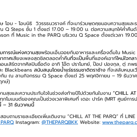
 โอบ - โอบนิธิ  วิวรรธนวรางค์ ที่จะมาร่วมพูดคุยมอบความสุขและรอ
ณ Q Steps ชั้น 1 ตั้งแต่ 17.00 – 19.00 น. ต่อความสนุกให้ค่ำคืน
on ที่ Music in the PARQ บริเวณ Q Space ตั้งแต่เวลา 19.00 น
สบการณ์แห่งความสุข
พร้อมเอ็นจอยกับอาหารและเครื่องดื่มใน Musi
รยากาศ
เสียงเพลงสุดชิลตลอดค่ำคืน
ที่จะเป็น
พื้นที่แฮงค์เอาท์
ใหม่ใจกล
คอนเสิร์ตจากศิลปินชื่อดัง อาทิ โอ๊ต ปราโมทย์, ป๊อป ปองกูล, ตู่ ภ
ะ Blackbeans 
สนับสนุนโดยน้ำแร่ธรรมชาติตราช้าง 
ที่จะสลับหมุน
่วมกัน ณ ลานกิจกรรม Q Space ตั้งแต่ 25 พฤศจิกายน – 19 ธันวาคมน
ฤกษ์)
วามสุขและความประทับใจในช่วงส่งท้ายปีไปด้วยกันในงาน 
“CHILL A
้ทุกโมเมนต์ของคุณเป็นช่วงเวลาพิเศษที่ เดอะ ปาร์ค (MRT ศูนย์การประ
นี้ – 31 ธันวาคมนี้
รือสอบถามรายละเอียดเพิ่มเติมงาน “CHILL AT THE PARQ” ที่ LINE
 PARQ
 Instagram: 
@THEPARQBKK
 Website: 
www.theparq.