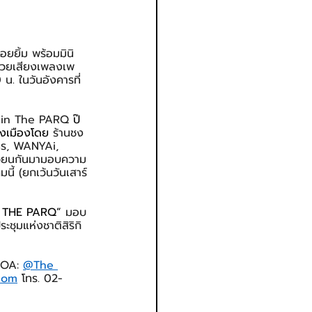
ยยิ้ม พร้อมมินิ
ด้วยเสียงเพลงเพ
. ในวันอังคารที่ 
c in The PARQ
 ป๊
างเมืองโดย
 ร้านชง
พธร, WANYAi, 
เวียนกันมามอบความ
ี้ (ยกเว้นวันเสาร์
T THE PARQ”
 มอบ
ชุมแห่งชาติสิริกิ
 OA: 
@The 
com
 โทร. 02-