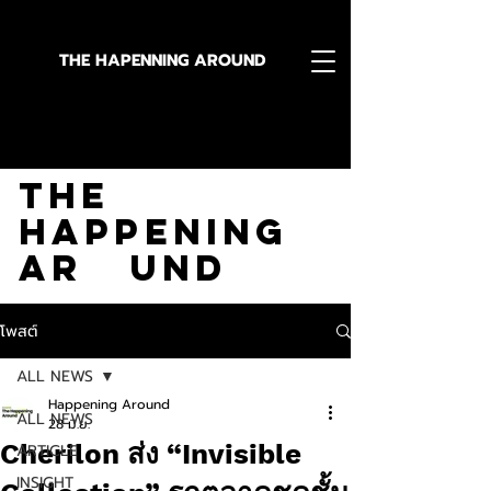
THE HAPENNING AROUND
Stay in the Know With
The
Happening
Ar und
โพสต์
ALL NEWS
Happening Around
ALL NEWS
28 มิ.ย.
Cherilon ส่ง “Invisible
ARTICLE
INSIGHT