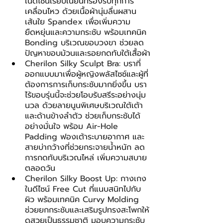
ในดีไซน์เรียบเนียนที่รองรับทุกการ
เคลื่อนไหว ด้วยเนื้อผ้านุ่มลื่นผสาน
เส้นใย Spandex เพื่อเพิ่มความ
ยืดหยุ่นและความกระชับ พร้อมเทคนิค 
Bonding บริเวณขอบวงขา ช่วยลด
ปัญหาขอบม้วนและรอยกดทับใต้เสื้อผ้า
Cherilon Silky Sculpt Bra: บราที่
ออกแบบมาเพื่อผู้หญิงพลัสไซซ์และผู้ที่
ต้องการการเก็บกระชับมากยิ่งขึ้น บรา
ไร้ขอบรุ่นนี้จะช่วยโอบรับสรีระอย่างนุ่ม
นวล ด้วยลายนูนพิเศษบริเวณใต้เต้า
และด้านข้างลำตัว ช่วยเก็บกระชับได้
อย่างมั่นใจ พร้อม Air-Hole 
Padding ฟองเต้าระบายอากาศ และ
สายบ่ากว้างที่ช่วยกระจายน้ำหนัก ลด
การกดทับบริเวณไหล่ เพิ่มความสบาย
ตลอดวัน
Cherilon Silky Boost Up: กางเกง
ในดีไซน์ Free Cut ที่แนบสนิทไปกับ
ผิว พร้อมเทคนิค Curvy Molding 
ช่วยยกกระชับและเสริมรูปทรงสะโพกให้
ดูสวยเป็นธรรมชาติ มอบความกระชับ