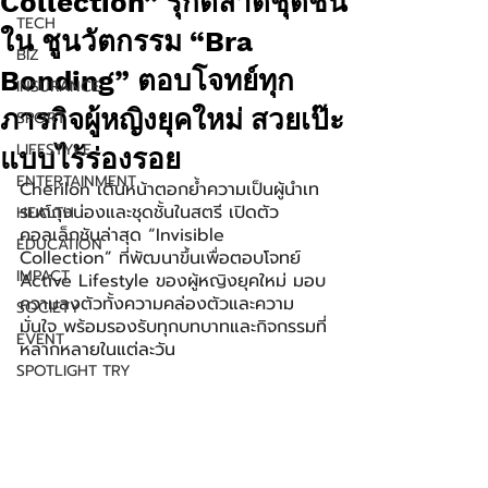
Collection” รุกตลาดชุดชั้น
TECH
ใน ชูนวัตกรรม “Bra
BIZ
Bonding” ตอบโจทย์ทุก
INSURANCE
ภารกิจผู้หญิงยุคใหม่ สวยเป๊ะ
SPORT
LIFESTYLE
แบบไร้ร่องรอย
ENTERTAINMENT
Cherilon เดินหน้าตอกย้ำความเป็นผู้นำเท
รนด์ถุงน่องและชุดชั้นในสตรี เปิดตัว
HEALTH
คอลเล็กชันล่าสุด “Invisible 
EDUCATION
Collection” ที่พัฒนาขึ้นเพื่อตอบโจทย์ 
IMPACT
Active Lifestyle ของผู้หญิงยุคใหม่ มอบ
ความลงตัวทั้งความคล่องตัวและความ
SOCIETY
มั่นใจ พร้อมรองรับทุกบทบาทและกิจกรรมที่
EVENT
หลากหลายในแต่ละวัน
SPOTLIGHT TRY