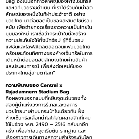
Bag จึงเป็นอีกก้าวสำคัญของห้างเซ็นทรัล
และเวทีมวยราชดำเนิน ที่เราได้ร่วมกันนำอัต
ลักษณ์ของหนึ่งในกีฬาประจำชาติ อย่าง
มวยไทย มาต่อยอดเป็นของสะสมดีไซน์ร่วม
สมัย เพื่อถ่ายทอดเรื่องราวความเป็นไทยใน
มุมมองใหม่ เราเชื่อว่ากระเป๋าใบนี้จะสร้าง
ความประทับใจให้ทั้งนักช้อป ผู้ที่ชื่นชอบ
แฟชั่นและไลฟ์สไตล์ตลอดจนแฟนมวยไทย 
พร้อมสะท้อนทิศทางของห้างเซ็นทรัลในการ
เดินหน้าต่อยอดอัตลักษณ์ไทยผ่านสินค้า
และประสบการณ์ เพื่อส่งต่อเสน่ห์ของ
ประเทศไทยสู่สายตาโลก”
ความพิเศษของ Central x 
Rajadamnern Stadium Bag
คือผลงานออกแบบที่หยิบจุดเด่นของทั้ง
สองผู้นำแห่งวงการรีเทลและวงการ
มวยไทยมาเล่าบนกระเป๋าใบเดียวกัน ฝั่ง 
ห้างเซ็นทรัลเลือกนำโลโก้สุดคลาสสิกที่เคย
ใช้ในช่วง พ.ศ. 2490 – 2516 กลับมาอีก
ครั้ง เพื่อสะท้อนจุดเริ่มต้น รากฐาน และ
เรื่องราวการเดินทางสู่ความสำเร็จระดับโลก