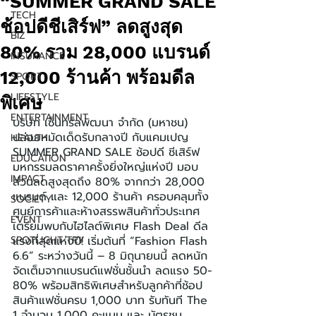
“SUMMER GRAND SALE
TECH
ช้อปดีชีเสิร์ฟ” ลดสูงสุด
BIZ
80% รวม 28,000 แบรนด์
INSURANCE
12,000 ร้านค้า พร้อมดีล
SPORT
LIFESTYLE
พิเศษ
ENTERTAINMENT
บริษัท เซ็นทรัลพัฒนา จำกัด (มหาชน) 
ปล่อยหมัดเด็ดรับกลางปี กับแคมเปญ 
HEALTH
SUMMER GRAND SALE ช้อปดี ชีเสิร์ฟ 
EDUCATION
มหกรรมลดราคาครั้งยิ่งใหญ่แห่งปี มอบ
IMPACT
ส่วนลดสูงสุดถึง 80% จากกว่า 28,000 
แบรนด์ และ 12,000 ร้านค้า ครอบคลุมทั้ง
SOCIETY
ศูนย์การค้าและห้างสรรพสินค้าทั่วประเทศ 
EVENT
เตรียมพบกับไฮไลต์พิเศษ Flash Deal ดีล
SPOTLIGHT TRY
แรงที่สุดแห่งปี! เริ่มต้นที่ “Fashion Flash 
6.6” ระหว่างวันนี้ – 8 มิถุนายนนี้ ลดหนัก
จัดเต็มจากแบรนด์แฟชั่นชั้นนำ ลดแรง 50-
80% พร้อมสิทธิพิเศษสำหรับลูกค้าที่ช้อป
สินค้าแฟชั่นครบ 1,000 บาท รับทันที The 
1 จำนวน 1,000 คะแนน และ บัตรชม