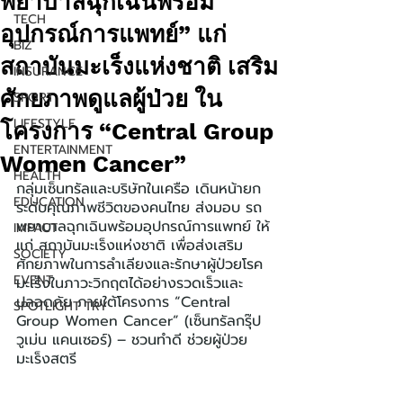
พยาบาลฉุกเฉินพร้อม
TECH
อุปกรณ์การแพทย์” แก่
BIZ
สถาบันมะเร็งแห่งชาติ เสริม
INSURANCE
ศักยภาพดูแลผู้ป่วย ใน
SPORT
LIFESTYLE
โครงการ “Central Group
ENTERTAINMENT
Women Cancer”
HEALTH
กลุ่มเซ็นทรัลและบริษัทในเครือ เดินหน้ายก
EDUCATION
ระดับคุณภาพชีวิตของคนไทย ส่งมอบ รถ
พยาบาลฉุกเฉินพร้อมอุปกรณ์การแพทย์ ให้
IMPACT
แก่ สถาบันมะเร็งแห่งชาติ เพื่อส่งเสริม
SOCIETY
ศักยภาพในการลำเลียงและรักษาผู้ป่วยโรค
EVENT
มะเร็งในภาวะวิกฤตได้อย่างรวดเร็วและ
ปลอดภัย ภายใต้โครงการ “Central 
SPOTLIGHT TRY
Group Women Cancer” (เซ็นทรัลกรุ๊ป 
วูเม่น แคนเซอร์) – ชวนทำดี ช่วยผู้ป่วย
มะเร็งสตรี