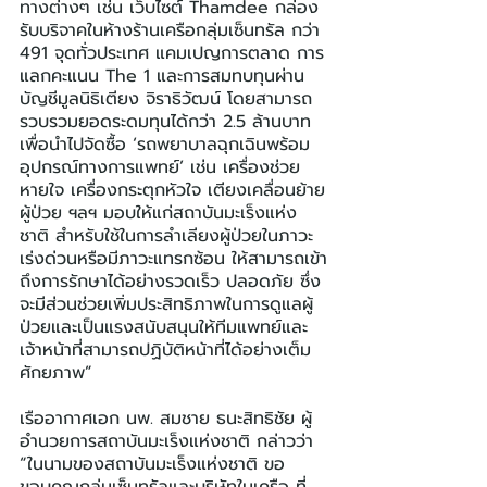
ทางต่างๆ เช่น เว็บไซต์ Thamdee กล่อง
รับบริจาคในห้างร้านเครือกลุ่มเซ็นทรัล กว่า 
491 จุดทั่วประเทศ แคมเปญการตลาด การ
แลกคะแนน The 1 และการสมทบทุนผ่าน
บัญชีมูลนิธิเตียง จิราธิวัฒน์ โดยสามารถ
รวบรวมยอดระดมทุนได้กว่า 2.5 ล้านบาท 
เพื่อนำไปจัดซื้อ ‘รถพยาบาลฉุกเฉินพร้อม
อุปกรณ์ทางการแพทย์’ เช่น เครื่องช่วย
หายใจ เครื่องกระตุกหัวใจ เตียงเคลื่อนย้าย
ผู้ป่วย ฯลฯ มอบให้แก่สถาบันมะเร็งแห่ง
ชาติ สำหรับใช้ในการลำเลียงผู้ป่วยในภาวะ
เร่งด่วนหรือมีภาวะแทรกซ้อน ให้สามารถเข้า
ถึงการรักษาได้อย่างรวดเร็ว ปลอดภัย ซึ่ง
จะมีส่วนช่วยเพิ่มประสิทธิภาพในการดูแลผู้
ป่วยและเป็นแรงสนับสนุนให้ทีมแพทย์และ
เจ้าหน้าที่สามารถปฏิบัติหน้าที่ได้อย่างเต็ม
ศักยภาพ”
เรืออากาศเอก นพ. สมชาย ธนะสิทธิชัย ผู้
อำนวยการสถาบันมะเร็งแห่งชาติ กล่าวว่า 
“ในนามของสถาบันมะเร็งแห่งชาติ ขอ