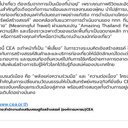
น่าเที่ยว ต้องเริ่มจากการเป็นเมืองที่น่าอยู่” เพราะคุณภาพชีวิตและอั
นสำคัญที่จะดึงดูดทั้งการมาเยือนและการลงทุนของผู้คน นำไปสู่การเ
่การท่องเที่ยวเชิงมูลค่าที่เน้นคุณภาพอย่างแท้จริง การดำเนินงานโคร
ินทรัพย์สร้างสรรค์” สอดคล้องกับแนวทางการดำเนินงานของ ททท. ที่ม
มาย” (Meaningful Travel) ผ่านแคมเปญ “Amazing Thailand: Fe
ความรู้สึก และเรื่องราวเฉพาะตัวของแต่ละพื้นที่มาเป็นจุดขายหลัก ภ
ือการสร้างคุณค่าที่เหนือกว่าปริมาณจำนวนนักท่องเที่ยว”
นี้ CEA จะทำหน้าที่เป็น “พี่เลี้ยง” ในการวางระบบคิดเชิงสร้างสรรค์
กับการสร้างสรรค์สินค้าและและบริการท่องเที่ยวให้มีอัตลักษณ์โดดเด่น
ะกอบการ และชุมชนท้องถิ่นควบคู่ไปกับการใช้เครือข่ายทางการตลาด
ัมพันธ์สร้างการรับรู้ให้ทั่วโลกได้รับรู้ถึงเสน่ห์ของประเทศไทย
บรนด์เมือง คือ “พลังแห่งความร่วมมือ” และ “ความต่อเนื่อง” โคร
ำคัญในการเปลี่ยนทุนวัฒนธรรมให้เป็นสินทรัพย์เศรษฐกิจที่ยั่งยืน C
ป็นแรงขับเคลื่อนยกระดับเมืองสู่สากล พร้อมสร้างสมดุลทั้งด้านการอยู
รเติบโตอย่างมั่นคง
www.cea.or.th
ไทย
สำนักงานส่งเสริมเศรษฐกิจสร้างสรรค์ (องค์การมหาชน)
CEA