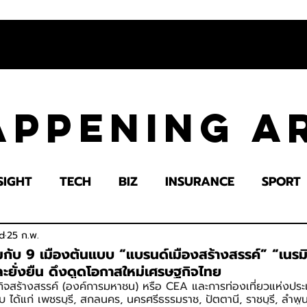
appening 
SIGHT
TECH
BIZ
INSURANCE
SPORT
LTH
EDUCATION
IMPACT
SOCIETY
E
d
25 ก.พ.
กับ 9 เมืองต้นแบบ “แบรนด์เมืองสร้างสรรค์” “เนร
ละยั่งยืน ดึงดูดโอกาสใหม่เศรษฐกิจไทย
ิจสร้างสรรค์ (องค์การมหาชน) หรือ CEA และการท่องเที่ยวแห่งประ
 ได้แก่ เพชรบุรี, สกลนคร, นครศรีธรรมราช, ปัตตานี, ราชบุรี, ลำพูน