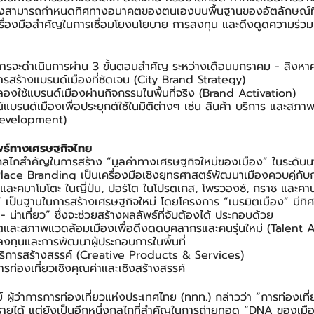
เมืองสามารถกำหนดทิศทางอนาคตของตนเองบนพื้นฐานของอัตลักษณ์ที่
นเครื่องมือสำคัญในการเชื่อมโยงนโยบาย การลงทุน และดึงดูดความร่วม
รงการจะดำเนินการผ่าน 3 ขั้นตอนสำคัญ ระหว่างเดือนมกราคม - สิงหาคม
รสร้างแบรนด์เมืองที่ชัดเจน (City Brand Strategy)
ใช้แบรนด์เมืองผ่านกิจกรรมในพื้นที่จริง (Brand Activation)
บรนด์เมืองเพื่อประยุกต์ใช้ในมิติต่างๆ เช่น สินค้า บริการ และสภ
Development)
พธ์ทางเศรษฐกิจไทย
กลไกสำคัญในการสร้าง “มูลค่าทางเศรษฐกิจใหม่ของเมือง” ในระดับ
Place Branding เป็นเครื่องมือเชิงยุทธศาสตร์พัฒนาเมืองควบคู่กั
ละคุมาโมโตะ ในญี่ปุ่น, ปอร์โต ในโปรตุเกส, โพรวองซ์, กราซ และคานส
” เป็นฐานในการสร้างเศรษฐกิจใหม่ โดยโครงการ “เนรมิตเมือง” มี
 - น่าเที่ยว” ซึ่งจะช่วยสร้างผลลัพธ์ที่จับต้องได้ ประกอบด้วย
และสภาพแวดล้อมเมืองเพื่อดึงดูดบุคลากรและคนรุ่นใหม่ (Talent A
งทุนและการพัฒนาผู้ประกอบการในพื้นที่
บริการสร้างสรรค์ (Creative Products & Services)
รท่องเที่ยวเชิงคุณค่าและเชิงสร้างสรรค์
์ ผู้ว่าการการท่องเที่ยวแห่งประเทศไทย (ททท.) กล่าวว่า “การท่องเที่ย
งรายได้ แต่ยังเป็นอีกหนึ่งกลไกที่สำคัญในการถ่ายทอด “DNA ของเมือ