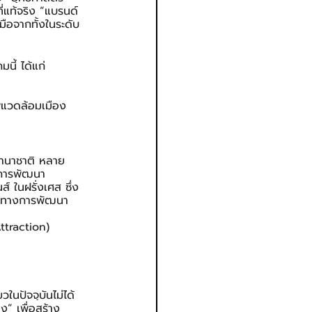
แท้จริง “แบรนด์
มือจากทั้งในระดับ
นี้ ได้แก่
าพแวดล้อมเมือง 
นานาชาติ หลาย
บการพัฒนา
์ ในฝรั่งเศส ซึ่ง
ทิศทางการพัฒนา
ttraction)
วในปัจจุบันไม่ได้
ง” เพื่อสร้าง