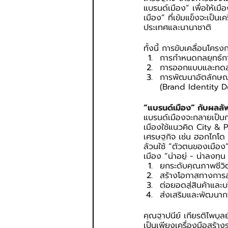
แบรนด์เมือง” เพื่อให้
เมือง” ที่เข้มแข็งจะเป็
ประเทศและนานาชาติ
ทั้งนี้ การขับเคลื่อนโค
การกำหนดกลยุทธ์กา
การออกแบบและทดลอง
การพัฒนาอัตลักษณ์แ
(Brand Identity 
“แบรนด์เมือง” กับผลลั
แบรนด์เมืองจะกลายเป็น
เมืองใช้แนวคิด City & 
เศรษฐกิจ เช่น ฮอกไกโด แ
ล้วนใช้ “ตัวตนของเมือง
เมือง “น่าอยู่ - น่าลงทุน
ยกระดับคุณภาพชีวิต
สร้างโอกาสทางการล
ต่อยอดสู่สินค้าและ
ส่งเสริมและพัฒนากา
คุณฐาปนีย์ เกียรติไพบูลย
เป็นเพียงเครื่องมือสร้า