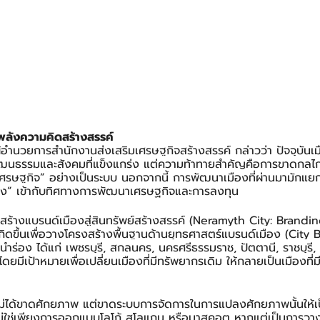
ยพลังความคิดสร้างสรรค์
้อำนวยการสำนักงานส่งเสริมเศรษฐกิจสร้างสรรค์ กล่าวว่า ปัจจุบันเ
ัฒนธรรมและสังคมที่แข็งแกร่ง แต่ความท้าทายสำคัญคือการขาดกลไ
ทางเศรษฐกิจ” อย่างเป็นระบบ นอกจากนี้ การพัฒนาเมืองที่ผ่านมามัก
อง” เข้ากับทิศทางการพัฒนาเศรษฐกิจและการลงทุน
สร้างแบรนด์เมืองสู่สินทรัพย์สร้างสรรค์ (Neramyth City: Brandin
กิดขึ้นเพื่อวางโครงสร้างพื้นฐานด้านยุทธศาสตร์แบรนด์เมือง (City
นำร่อง ได้แก่ เพชรบุรี, สกลนคร, นครศรีธรรมราช, ปัตตานี, ราชบุรี,
โดยมีเป้าหมายเพื่อเปลี่ยนเมืองที่มีทรัพยากรเดิม ให้กลายเป็นเมืองที่ม
ทยไม่ได้ขาดศักยภาพ แต่ขาดระบบการจัดการในการแปลงศักยภาพนั้นให้
ไม่ใช่เพียงการออกแบบโลโก้ สโลแกน หรือมาสคอต หากแต่เป็นการวา