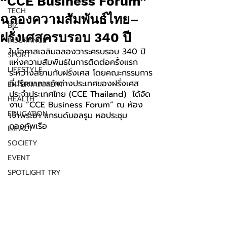
“CCE Business Forum”
TECH
ฉลองความสัมพันธ์ไทย–
BIZ
ฝรั่งเศสครบรอบ 340 ปี
INSURANCE
ในโอกาสเฉลิมฉลองวาระครบรอบ 340 ปี
SPORT
แห่งความสัมพันธ์ในการ
ติดต่อครั้งแรก
LIFESTYLE
ระหว่างสยามกับฝรั่งเศส โดย
คณะกรรมการ
ที่ปรึกษาการค้าต่างประเทศของฝรั่งเศส
ENTERTAINMENT
ประจำประเทศไทย (CCE Thailand)  ได้จัด
HEALTH
งาน “CCE Business Forum” ณ ห้อง
EDUCATION
เจ้าพระยา แกรนด์บอลรูม หอประชุม
กองทัพเรือ
IMPACT
SOCIETY
EVENT
SPOTLIGHT TRY