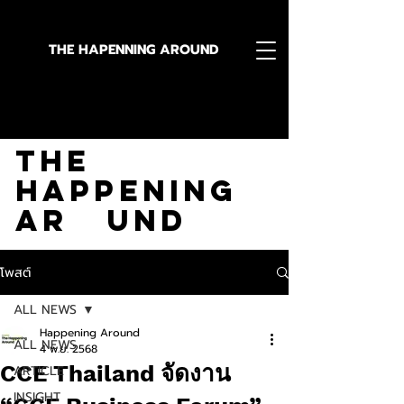
THE HAPENNING AROUND
Stay in the Know With
The
Happening
Ar und
โพสต์
ALL NEWS
Happening Around
ALL NEWS
4 พ.ย. 2568
CCE Thailand จัดงาน
ARTICLE
INSIGHT