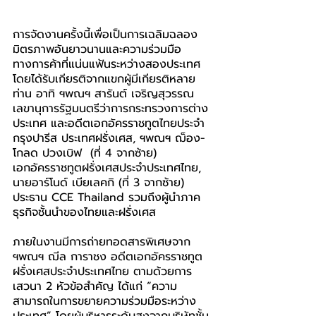
การจัดงานครั้งนี้เพื่อเป็นการเฉลิมฉลอง
มิตรภาพอันยาวนานและความร่วมมือ
ทางการค้าที่แน่นแฟ้นระหว่างสองประเทศ 
โดยได้รับเกียรติจากแขกผู้มีเกียรติหลาย
ท่าน อาทิ ฯพณฯ สารันต์ เจริญสุวรรณ 
เลขานุการรัฐมนตรีว่าการกระทรวงการต่าง
ประเทศ และอดีตเอกอัครราชทูตไทยประจำ
กรุงปารีส ประเทศฝรั่งเศส, ฯพณฯ ฌ็อง-
โกลด ปวงเบิฟ  (ที่ 4 จากซ้าย) 
เอกอัครราชทูตฝรั่งเศสประจำประเทศไทย, 
นายอาร์โนด์ เบียเลคกิ (ที่ 3 จากซ้าย) 
ประธาน CCE Thailand รวมถึงผู้นำภาค
ธุรกิจชั้นนำของไทยและฝรั่งเศส
ภายในงานมีการถ่ายทอดสารพิเศษจาก 
ฯพณฯ ฌีล การาชง อดีตเอกอัครราชทูต
ฝรั่งเศสประจำประเทศไทย ตามด้วยการ
เสวนา 2 หัวข้อสำคัญ ได้แก่ “ความ
สามารถในการขยายความร่วมมือระหว่าง