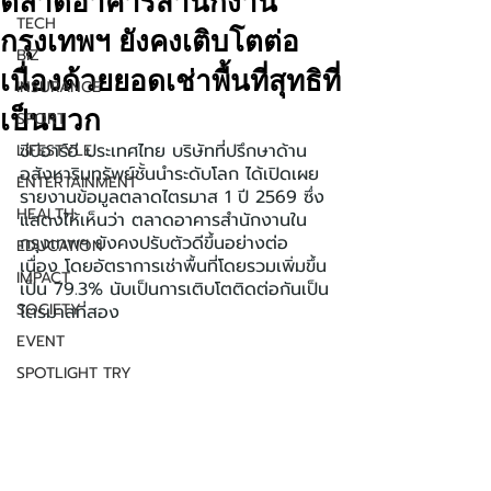
ตลาดอาคารสำนักงาน
TECH
กรุงเทพฯ ยังคงเติบโตต่อ
BIZ
เนื่องด้วยยอดเช่าพื้นที่สุทธิที่
INSURANCE
เป็นบวก
SPORT
ซีบีอาร์อี ประเทศไทย บริษัทที่ปรึกษาด้าน
LIFESTYLE
อสังหาริมทรัพย์ชั้นนำระดับโลก ได้เปิดเผย
ENTERTAINMENT
รายงานข้อมูลตลาดไตรมาส 1 ปี 2569 ซึ่ง
HEALTH
แสดงให้เห็นว่า ตลาดอาคารสำนักงานใน
กรุงเทพฯ ยังคงปรับตัวดีขึ้นอย่างต่อ
EDUCATION
เนื่อง โดยอัตราการเช่าพื้นที่โดยรวมเพิ่มขึ้น
IMPACT
เป็น 79.3% นับเป็นการเติบโตติดต่อกันเป็น
SOCIETY
ไตรมาสที่สอง
EVENT
SPOTLIGHT TRY