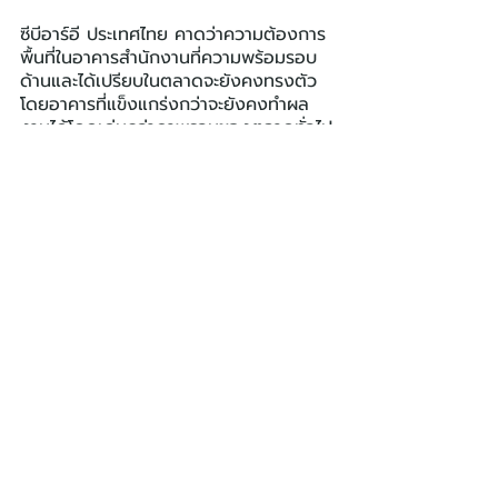
ซีบีอาร์อี ประเทศไทย คาดว่าความต้องการ
พื้นที่ในอาคารสำนักงานที่ความพร้อมรอบ
ด้านและได้เปรียบในตลาดจะยังคงทรงตัว 
โดยอาคารที่แข็งแกร่งกว่าจะยังคงทำผล
งานได้โดดเด่นกว่าภาพรวมของตลาดทั่วไป
CBRE
ซีบีอาร์อี ประเทศไทย
INSIGHT
โพสต์ล่าสุด
ดูทั้งหมด