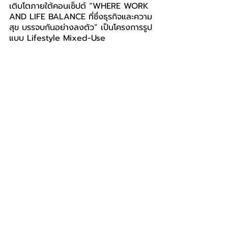
เติบโตภายใต้คอนเซ็ปต์ “WHERE WORK 
AND LIFE BALANCE ที่ซึ่งธุรกิจและความ
สุข บรรจบกันอย่างลงตัว” เป็นโครงการรูป
แบบ Lifestyle Mixed-Use 
Residences ที่นี่ไม่ใช่เพียงพื้นที่ทำธุรกิจ 
แต่เป็นพื้นที่ผสานการใช้ชีวิตและการทำงาน
เข้าด้วยกันอย่างลงตัว บนพื้นที่เดียวกัน 
มูลค่าโครงการเฟสแรก 1,200 ล้านบาท 
และยังร่วมมือกับ บริษัท แอลฟา อินดัสเทรี
ยล โซลูชั่น จำกัด หรือ ALPHA ที่มีความ
เชี่ยวชาญในธุรกิจอินดัสเทรียล พร็อพเพอร์
ตี้ รวมถึงกลุ่มโรงงานและคลังสินค้าให้เช่า
ในเครือ Origin Group พัฒนา 
“BRILLIANT BUSINESS PARK” สะท้อน
การก้าวข้ามบทบาทเดิมของบริทาเนีย จากผู้
พัฒนาโครงการที่อยู่อาศัยเป็นหลัก ที่ไม่ได้
มุ่งเพียงแค่การพัฒนา “บ้าน” แต่ขยายไปสู่
การพัฒนาระบบธุรกิจครบวงจรรูปแบบใหม่ 
ถูกออกแบบให้เป็นพื้นที่ธุรกิจอัจฉริยะที่ตอบ
โจทย์ทุกวัตถุประสงค์ในการบริหารธุรกิจ