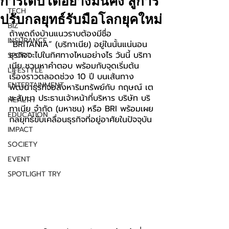
การเติบโตอย่างมั่นคง สู่การ
TECH
ปรับกลยุทธ์รับมือโลกยุคใหม่
BIZ
ถ้าพูดถึงบ้านแนวราบต้องมีชื่อ 
INSURANCE
“BRITANIA” (บริทาเนีย) อยู่ในนั้นแน่นอน 
ธุรกิจจะไปในทิศทางไหนอย่างไร วันนี้ บริทา
SPORT
เนีย ชวนหาคำตอบ พร้อมกับจุดเริ่มต้น
LIFESTYLE
เรื่องราวตลอดช่วง 10 ปี บนเส้นทาง
ENTERTAINMENT
พัฒนาธุรกิจอสังหาริมทรัพย์กับ กฤษณ์ เต
ชะสัมมา ประธานเจ้าหน้าที่บริหาร บริษัท บริ
HEALTH
ทาเนีย จำกัด (มหาชน) หรือ BRI พร้อมเผย
EDUCATION
กลยุทธ์ขับเคลื่อนธุรกิจที่อยู่อาศัยในปัจจุบัน
IMPACT
SOCIETY
EVENT
SPOTLIGHT TRY