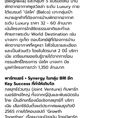
(Belgravia) และกลุ่มที่ 5 แบรนด์ใหม่ บ้าน
พักตากอากาศพูลวิลล่า ระดับ Luxury ภาย
ใต้แบรนด์ "บัลโค" (Balco) เจาะกลุ่มเป้า
หมายลูกค้าที่ต้องการบ้านพักตากอากาศ
ระดับ Luxury ราคา 32 - 60 ล้านบาท 
เน้นโครงการใกล้ชิดธรรมชาติและทำเล
ศักยภาพระดับ World Destination เช่น 
บางเทา ภูเก็ต ตอบโจทย์ผู้ที่ต้องการบ้าน
พักตากอากาศที่หรูหรา ใส่ใจในรายละเอียด 
และเป็นส่วนตัว โดยในไตรมาส 2 ปีนี้ บริทา
เนีย เตรียมทยอยรับรู้รายได้จากการโอน
กรรมสิทธิ์โครงการ บัลโค บางเทา บีช 
มูลค่าโครงการกว่า 1,350 ล้านบาท
พาร์ทเนอร์ + Synergy ในกลุ่ม BRI อีก 
Key Success ที่ทำให้เติบโต
กลยุทธ์ร่วมทุน (Joint Venture) กับพาร์ท
เนอร์ยักษ์ใหญ่ ทั้งจากญี่ปุ่นและพันธมิตรใน
ไทย เป็นอีกเครื่องมือเชิงกลยุทธ์ที่ บริทา
เนีย เลือกใช้นับตั้งแต่ประกาศแผนธุรกิจปี 
2565 ภายใต้คอนเซปต์ ‘Growth 
Together’ เรื่อยมาจนปัจจุบัน โดยมีพาร์ท