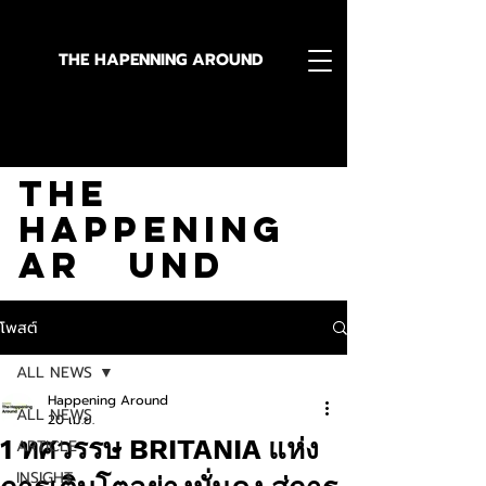
THE HAPENNING AROUND
Stay in the Know With
The
Happening
Ar und
โพสต์
ALL NEWS
Happening Around
ALL NEWS
20 เม.ย.
1 ทศวรรษ BRITANIA แห่ง
ARTICLE
INSIGHT