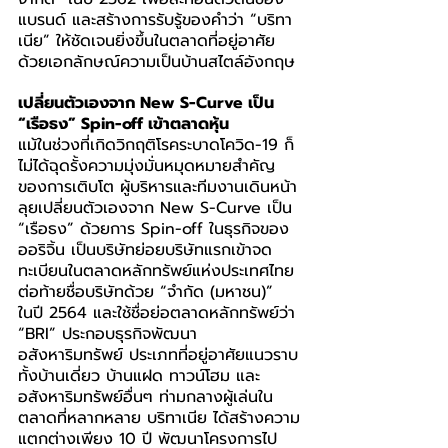
แบรนด์ และสร้างการรับรู้ของคำว่า “บริทา
เนีย” ให้ชัดเจนยิ่งขึ้นในตลาดที่อยู่อาศัย 
ด้วยเอกลักษณ์ความเป็นบ้านสไตล์อังกฤษ
เปลี่ยนตัวเองจาก New S-Curve เป็น 
“เรือธง” Spin-off เข้าตลาดหุ้น
แม้ในช่วงที่เกิดวิกฤติโรคระบาดโควิด-19 ก็
ไม่ได้ฉุดรั้งความมุ่งมั่นหมุดหมายสำคัญ
ของการเติบโต ผู้บริหารและทีมงานเดินหน้า
ลุยเปลี่ยนตัวเองจาก New S-Curve เป็น 
“เรือธง” ด้วยการ Spin-off ในธุรกิจของ
ออริจิ้น เป็นบริษัทย่อยบริษัทแรกเข้าจด
ทะเบียนในตลาดหลักทรัพย์แห่งประเทศไทย
ต่อท้ายชื่อบริษัทด้วย “จำกัด (มหาชน)” 
ในปี 2564 และใช้ชื่อย่อตลาดหลักทรัพย์ว่า 
“BRI” ประกอบธุรกิจพัฒนา
อสังหาริมทรัพย์ ประเภทที่อยู่อาศัยแนวราบ
ทั้งบ้านเดี่ยว บ้านแฝด ทาวน์โฮม และ
อสังหาริมทรัพย์อื่นๆ ท่ามกลางผู้เล่นใน
ตลาดที่หลากหลาย บริทาเนีย ได้สร้างความ
แตกต่างเพียง 10 ปี พัฒนาโครงการไป