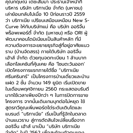
คุณกฤษณ์ เตชะสัมมา ประธานเจ้าหน้าที่
บริหาร บริษัท บริทาเนีย จำกัด (มหาชน) 
เล่าย้อนกลับไปเมื่อ 10 ปีก่อนราวปี 2559 
ว่า บริทาเนีย เปรียบเสมือนเหมือน New S-
Curve ให้กับบริษัทแม่ คือ บริษัท ออริจิ้น 
พร็อพเพอร์ตี้ จำกัด (มหาชน) หรือ ORI ผู้
พัฒนาคอนโดมิเนียมเป็นสินค้าหลัก ที่มี
ความต้องการจะขยายธุรกิจสู่ที่อยู่อาศัยแนว
ราบ (บ้านจัดสรร) ภายใต้บริษัท ออริจิ้น 
เฮ้าส์ จำกัด ด้วยทุนจดทะเบียน 1 ล้านบาท 
เลือกโลเคชันที่คุ้นเคย คือ ‘โซนตะวันออก’ 
เปิดโครงการแรกภายใต้ชื่อ “บริทาเนีย 
ศรีนครินทร์” เป็นโครงการบ้านเดี่ยวและบ้าน
แฝด 2 ชั้น จำนวน 149 ยูนิต เริ่มเปิดขาย
ในเดือนพฤศจิกายน 2560 กระแสตอบรับดี
มากใช้เวลาเพียงปีกว่า ๆ ในการปิดการขาย
โครงการ จากนั้นเดินเกมบุกต่อไม่หยุด ใช้
สูตรทวีคูณเพิ่มพอร์ตไต่ระดับเติบโตและ
แบรนด์ “บริทาเนีย” เริ่มเป็นที่รู้จักในตลาด
บ้านแนวราบ สู่การตัดสินใจเปลี่ยนชื่อจาก 
ออริจิ้น เฮ้าส์ มาเป็น “บริษัท บริทาเนีย 
จำกัด” ในปี 2562 เพื่อสะท้อนตัวตนของ