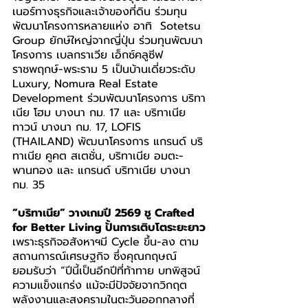
เนอร์ทางธุรกิจและเจ้าของที่ดิน ร่วมทุน
พัฒนาโครงการหลายแห่ง อาทิ  Sotetsu 
Group ยักษ์ใหญ่จากญี่ปุ่น ร่วมทุนพัฒนา
โครงการ เบลกราเวีย เอ็กซ์คลูซีฟ 
ราชพฤกษ์-พระราม 5 เป็นบ้านเดี่ยวระดับ 
Luxury, Nomura Real Estate 
Development ร่วมพัฒนาโครงการ บริทา
เนีย โฮม บางนา กม. 17 และ บริทาเนีย 
ทาวน์ บางนา กม. 17, LOFIS 
(THAILAND) พัฒนาโครงการ แกรนด์ บริ
ทาเนีย คูคต สเตชั่น, บริทาเนีย อมตะ-
พานทอง และ แกรนด์ บริทาเนีย บางนา 
กม. 35
“บริทาเนีย” วางเกมปี 2569 ชู Crafted 
for Better Living ปั้นการเติบโตระยะยาว
เพราะธุรกิจอสังหาฯมี Cycle ขึ้น-ลง ตาม
สถานการณ์เศรษฐกิจ ซึ่งคุณกฤษณ์ 
ยอมรับว่า “ปีนี้เป็นอีกปีที่ท้าทาย บทพิสูจน์
ความแข็งแกร่ง แม้จะมีปัจจัยจากวิกฤต
พลังงานและสงครามในตะวันออกกลางที่