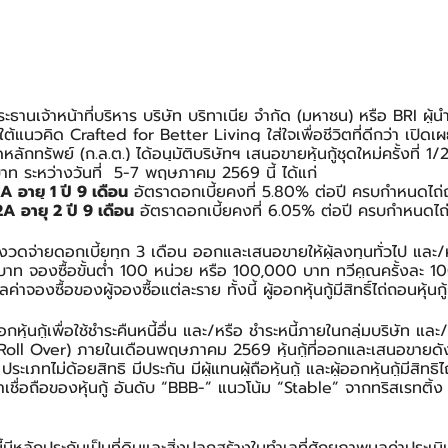
านเจ้าหน้าที่บริหาร บริษัท บริทาเนีย จำกัด (มหาชน) หรือ BRI ผู
้แนวคิด Crafted for Better Living ใส่ใจเพื่อชีวิตที่ดีกว่า เปิ
ักทรัพย์ (ก.ล.ต.) ได้อนุมัติบริษัทฯ เสนอขายหุ้นกู้ชุดใหม่ครั้งที่ 
นบาท ระหว่างวันที่  5-7 พฤษภาคม 2569 นี้ ได้แก่
82A อายุ 1 ปี 9 เดือน
 อัตราดอกเบี้ยคงที่ 5.80% ต่อปี ครบกำหนดไถ่
92A อายุ 2 ปี 9 เดือน
 อัตราดอกเบี้ยคงที่ 6.05% ต่อปี ครบกำหนดไถ
หนดงวดจ่ายดอกเบี้ยทุก 3 เดือน ออกและเสนอขายให้ผู้ลงทุนทั่วไป และ/ห
าท จองซื้อขั้นต่ำ 100 หน่วย หรือ 100,000 บาท ทวีคูณครั้งละ 10
าจองซื้อของผู้จองซื้อแต่ละราย ทั้งนี้ ผู้ออกหุ้นกู้มีสิทธิ์ไถ่ถอนหุ้น
ุ้นกู้เพื่อใช้ชำระคืนหนี้อื่น และ/หรือ ชำระหนี้ภายในกลุ่มบริษัท และ/
oll Over) ภายในเดือนพฤษภาคม 2569 หุ้นกู้ที่ออกและเสนอขายดังกล่
 ประเภทไม่ด้อยสิทธิ มีประกัน มีผู้แทนผู้ถือหุ้นกู้ และผู้ออกหุ้นกู้มีสิ
ชื่อถือของหุ้นกู้ อันดับ “BBB-” แนวโน้ม “Stable” จากทริสเรทติ้ง เม