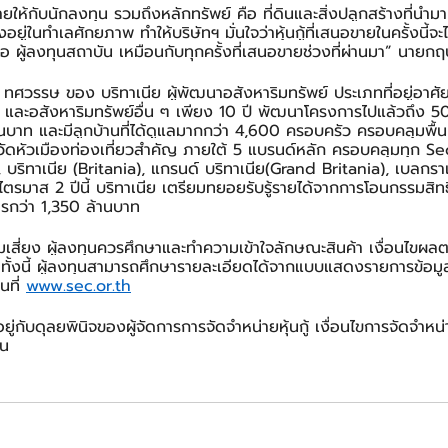
ให้กับนักลงทุน รวมถึงหลักทรัพย์ คือ ที่ดินและสิ่งปลูกสร้างที่นำมา
ยู่ในทำเลศักยภาพ ทำให้บริษัทฯ มั่นใจว่าหุ้นกู้ที่เสนอขายในครั้งนี้จะไ
รือ ผู้ลงทุนสถาบัน เหมือนกับทุกครั้งที่เสนอขายช่วงที่ผ่านมา” นายก
 ทศวรรษ ของ บริทาเนีย ผู้พัฒนาอสังหาริมทรัพย์ ประเภทที่อยู่อาศั
ม และอสังหาริมทรัพย์อื่น ๆ เพียง 10 ปี พัฒนาโครงการไปแล้วถึง 5
บาท และมีลูกบ้านที่ได้ดูแลมากกว่า 4,600 ครอบครัว ครอบคลุมพื้นท
ัดหัวเมืองท่องเที่ยวสำคัญ ภายใต้ 5 แบรนด์หลัก ครอบคลุมทุก 
 บริทาเนีย (Britania), แกรนด์ บริทาเนีย(Grand Britania), เบลกรา
ตรมาส 2 ปีนี้ บริทาเนีย เตรียมทยอยรับรู้รายได้จากการโอนกรรมสิทธ
ารกว่า 1,350 ล้านบาท
มเสี่ยง ผู้ลงทุนควรศึกษาและทำความเข้าใจลักษณะสินค้า เงื่อนไข
น ทั้งนี้ ผู้ลงทุนสามารถศึกษารายละเอียดได้จากแบบแสดงรายการข้อ
นที่ 
www.sec.or.th
ยู่กับดุลยพินิจของผู้จัดการการจัดจำหน่ายหุ้นกู้ เงื่อนไขการจัดจำหน่
วน