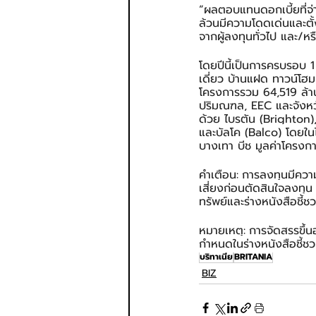
“ผลตอบแทนดอกเบี้ยที่จ่าย
ล้วนมีความโดดเด่นและตั้งอ
จากผู้ลงทุนทั่วไป และ/ห
โดยปีนี้เป็นการครบรอบ 1
เดี่ยว บ้านแฝด ทาวน์โฮ
โครงการรวม 64,519 ล้าน
ปริมณฑล, EEC และจังหว
ด้วย ไบรตัน (Brighton),
และบัลโค (Balco) โดยในไ
บางเทา บีช มูลค่าโครงก
คำเตือน:
การลงทุนมีควา
เสี่ยงก่อนตัดสินใจลงทุ
ทรัพย์และร่างหนังสือชี้ชว
หมายเหตุ:
การจัดสรรขึ้นอ
กำหนดในร่างหนังสือชี้ช
บริทาเนีย
BRITANIA
BIZ