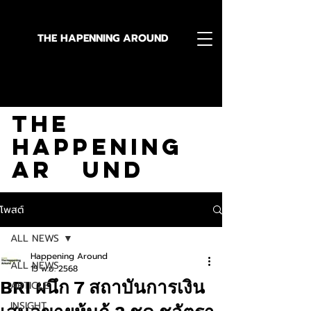
THE HAPENNING AROUND
Stay in the Know With
The
Happening
Ar und
โพสต์
ALL NEWS
Happening Around
ALL NEWS
15 พ.ย. 2568
BRI ผนึก 7 สถาบันการเงิน
ARTICLE
INSIGHT