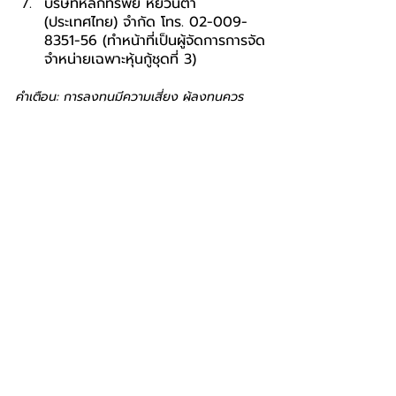
บริษัทหลักทรัพย์ หยวนต้า 
(ประเทศไทย) จำกัด โทร. 02-009-
8351-56 (ทำหน้าที่เป็นผู้จัดการการจัด
จำหน่ายเฉพาะหุ้นกู้ชุดที่ 3)
คำเตือน: การลงทุนมีความเสี่ยง ผู้ลงทุนควร
ศึกษาและทำความเข้าใจลักษณะสินค้า เงื่อนไขผล
ตอบแทน และความเสี่ยงก่อนตัดสินใจลงทุน 
ทั้งนี้ ผู้ลงทุนสามารถศึกษารายละเอียดได้จาก
แบบแสดงรายการข้อมูลการเสนอขายหลักทรัพย์
และร่างหนังสือชี้ชวนที่ 
www.sec.or.th
หมายเหตุ: การจัดสรรขึ้นอยู่กับดุลยพินิจของผู้
จัดการการจัดจำหน่ายหุ้นกู้ เงื่อนไขการจัด
จำหน่ายเป็นไปตามที่กำหนดในร่างหนังสือชี้ชวน
บริทาเนีย
BRITANIA
BIZ