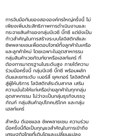
การจับมือกันของสององค์กรใหญ่ครั้งนี้ ไม่
เพียงเพิ่มประสิทธิภาพการดำเนินงานและ
กระจายสินค้าของกลุ่มบีเจซี บิ๊กซี แต่ยังเป็น
ก้าวสำคัญในการสร้างระบบโลจิสติกส์และ
ซัพพลายเชนเพื่อตอบโจทย์ทั้งลูกค้าในเครือ
และลูกค้าใหม่ โดยเฉพาะในอุตสาหกรรม
กลุ่มสินค้าเวชภัณฑ์ยาหรือเฮลท์แคร์ ที่
ต้องการมาตรฐานในระดับสูง ภายใต้ความ
ร่วมมือครั้งนี้ กลุ่มบีเจซี บิ๊กซี พร้อมผลัก
ดันและยกระดับ เบอร์ลี่ ยุคเกอร์ โลจิสติกส์ 
สู่ผู้ให้บริการ โลจิสติกส์ระดับสากล เสริม
ความมั่นใจให้แก่เครือข่ายลูกค้าในทุกกลุ่ม
อุตสาหกรรม ไม่ว่าจะเป็นกลุ่มธุรกิจบรรจุ
ภัณฑ์ กลุ่มสินค้าอุปโภคบริโภค และกลุ่ม
เฮลท์แคร์
สำหรับ ดีเอชแอล ซัพพลายเชน ความร่วม
มือครั้งนี้ถือเป็นกุญแจสำคัญในการเข้าถึง
เศรษฐกิจไทยที่เติบโตและเปลี่ยนแปลง