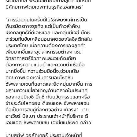
ระดับสากล พร้อมขยายโอกาสสู่ตลาดใหม่ที่
มีศักยภาพโดยเฉพาะในธุรกิจเฮลท์แคร์”
“การร่วมทุนในครั้งนี้ไม่ใช่เพียงแค่การเป็น
พันธมิตรทางธุรกิจ แต่เป็นก้าวสำคัญ
เชิงกลยุทธ์ที่ดีเอชแอล และกลุ่มบีเจซี บิ๊กซี 
จะร่วมกันขับเคลื่อนอนาคตของโลจิสติกส์ใน
ประเทศไทย เมื่อความต้องการของลูกค้า
เพิ่มมากขึ้นและอุตสาหกรรมต่างๆ เช่น 
วิทยาศาสตร์ชีวภาพและเวชภัณฑ์ยา 
ต้องการความแม่นยำและความน่าเชื่อถือ
มากยิ่งขึ้น ความร่วมมือนี้จะช่วยเสริม
ศักยภาพของเราในการมอบโซลูชัน 
ซัพพลายเชนที่ฉลาดและยืดหยุ่นมากขึ้น การ
ผสานความเชี่ยวชาญด้านตลาดในประเทศ
ของกลุ่มบีเจซี บิ๊กซี กับนวัตกรรมและเครือ
ข่ายระดับโลกของ ดีเอชแอล ซัพพลายเชน 
ถือเป็นการจับคู่ที่ลงตัวอย่างแท้จริง” นาย
ฮาเวียร์ บิลเบา ประธานเจ้าหน้าที่บริหาร ดี
เอชแอล ซัพพลายเชน เอเชียแปซิฟิก กล่าว
นายสตีฟ วอล์กเกอร์ ประธานเจ้าหน้าที่