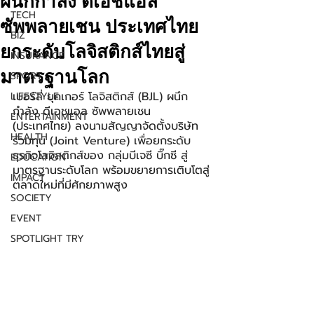
ผนึกกำลัง ดีเอชแอล
TECH
ซัพพลายเชน ประเทศไทย
BIZ
ยกระดับโลจิสติกส์ไทยสู่
INSURANCE
มาตรฐานโลก
SPORT
เบอร์ลี่ ยุคเกอร์ โลจิสติกส์ (BJL) ผนึก
LIFESTYLE
กำลัง ดีเอชแอล ซัพพลายเชน 
ENTERTAINMENT
(ประเทศไทย) ลงนามสัญญาจัดตั้งบริษัท
HEALTH
ร่วมทุน (Joint Venture) เพื่อยกระดับ
ธุรกิจโลจิสติกส์ของ กลุ่มบีเจซี บิ๊กซี สู่
EDUCATION
มาตรฐานระดับโลก พร้อมขยายการเติบโตสู่
IMPACT
ตลาดใหม่ที่มีศักยภาพสูง
SOCIETY
EVENT
SPOTLIGHT TRY