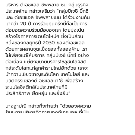
บริหาร ดีเอชแอล ซัพพลายเชน กลุ่มธุรกิจ
ประเทศไทย กล่าวเสริมว่า “กลุ่มบีเจซี บิ๊กซี 
และ ดีเอชแอล ซัพพลายเชน ได้ร่วมงานกัน
มากว่า 20 ปี การร่วมทุนครั้งนี้ถือเป็นการ
ต่อยอดความร่วมมือของเรา โดยมุ่งเน้น
สร้างโอกาสการเติบโตใหม่ๆ ซึ่งเป็นส่วน
หนึ่งของกลยุทธ์ปี 2030 ของดีเอชแอล 
ด้วยการผสานจุดแข็งของทั้งสองฝ่าย เรา
ไม่เพียงแต่ให้บริการ กลุ่มบีเจซี บิ๊กซี อย่าง
ต่อเนื่อง แต่ยังขยายบริการโซลูชันโลจิสติ
กส์ระดับโลกแก่ลูกค้ารายใหม่อีกด้วย เราจะ
นำความเชี่ยวชาญระดับโลก เทคโนโลยี และ
นวัตกรรมของดีเอชแอลมาใช้ เพื่อสร้าง
ระบบโลจิสติกส์ในประเทศไทยที่มี
ประสิทธิภาพ ยืดหยุ่น และยั่งยืน”
นางฐาปณี กล่าวทิ้งท้ายว่า “ด้วยองค์ความ
รู้และการบริหารจัดการของดีเอชแอล ที่เป็น
ผู้เชี่ยวชาญด้านโลจิสติกส์และซัพพลายเชน
ชั้นนำระดับโลก เราจึงมั่นใจและเชื่อมั่นว่าการ
จับมือกันครั้งนี้จะเป็นอีกจุดแข็งที่จะช่วยส่ง