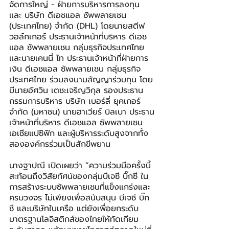
จัดการใหญ่ - ฝ่ายการบริหารการลงทุน 
และ บริษัท ดีเอชแอล ซัพพลายเชน 
(ประเทศไทย) จำกัด (DHL) โดยนายสตีฟ 
วอล์กเกอร์ ประธานเจ้าหน้าที่บริหาร ดีเอช
แอล ซัพพลายเชน กลุ่มธุรกิจประเทศไทย 
และนายเคนนี่ ไท ประธานเจ้าหน้าที่ฝ่ายการ
เงิน ดีเอชแอล ซัพพลายเชน กลุ่มธุรกิจ
ประเทศไทย ร่วมลงนามสัญญาร่วมทุน โดย
มีนายอัศวิน เตชะเจริญวิกุล รองประธาน
กรรมการบริหาร บริษัท เบอร์ลี่ ยุคเกอร์ 
จำกัด (มหาชน) นายฮาเวียร์ บิลเบา ประธาน
เจ้าหน้าที่บริหาร ดีเอชแอล ซัพพลายเชน 
เอเชียแปซิฟิก และผู้บริหารระดับสูงจากทั้ง
สององค์กรร่วมเป็นสักขีพยาน
นางฐาปณี เปิดเผยว่า “ความร่วมมือครั้งนี้
สะท้อนถึงวิสัยทัศน์ของกลุ่มบีเจซี บิ๊กซี ใน
การสร้างระบบซัพพลายเชนที่แข็งแกร่งและ
ครบวงจร ไม่เพียงเพื่อสนับสนุน บีเจซี บิ๊ก
ซี และบริษัทในเครือ แต่ยังเพื่อยกระดับ
มาตรฐานโลจิสติกส์ของไทยให้ทัดเทียม