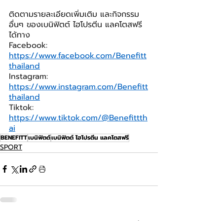
ติดตามรายละเอียดเพิ่มเติม และกิจกรรม
อื่นๆ ของเบนิฟิตต์ ไฮโปรตีน แลคโตสฟรี 
ได้ทาง
Facebook: 
https://www.facebook.com/Benefitt
thailand
Instagram: 
https://www.instagram.com/Benefitt
thailand
Tiktok: 
https://www.tiktok.com/@Benefittth
ai
BENEFITT
เบนิฟิตต์
เบนิฟิตต์ ไฮโปรตีน แลคโตสฟรี
SPORT