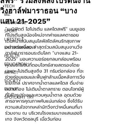
สฟรี” ร่วมส่งพลังโปรตีนงาน
TECH
วิ่งฮาล์ฟมาราธอน “บาง
BIZ
แสน 21-2025”
INSURANCE
“เบนิฟิตต์ ไฮโปรตีน แลคโตสฟรี” นมยูเอช
SPORT
ทีโปรตีนสูงน้องใหม่จากค่ายแลคตาซอย 
LIFESTYLE
เดินหน้าสนับสนุนไลฟ์สไตล์คนรักสุขภาพ
อย่างต่อเนื่อง ล่าสุดร่วมสนับสนุนงานวิ่ง
ENTERTAINMENT
ฮาล์ฟมาราธอนระดับโลก “บางแสน 21-
HEALTH
2025” มอบความอร่อยกลมกล่อมพร้อม
EDUCATION
คุณประโยชน์ที่ตอบโจทย์สายสตรองโดย
เฉพาะ โปรตีนสูงถึง 31 กรัมต่อกล่อง ที่จะ
IMPACT
ช่วยซ่อมแซมและฟื้นฟูกล้ามเนื้อหลังการวิ่ง
SOCIETY
ระยะไกล ปราศจากน้ำตาลแลคโตส ดื่มง่าย 
สบายท้อง ไม่เติมน้ำตาลทราย ตอบโจทย์ผู้
EVENT
ที่ใส่ใจรูปร่างและควบคุมน้ำตาล อุดมด้วย
SPOTLIGHT TRY
สารอาหารคุณภาพคับแน่นกล่อง ซึ่งได้รับ
ความสนใจจากเหล่านักวิ่งกว่าหมื่นคนที่มา
ร่วมงาน ณ บริเวณโรงแรมบางแสนเฮอริ
เทจ จังหวัดชลบุรี เมื่อวันก่อน