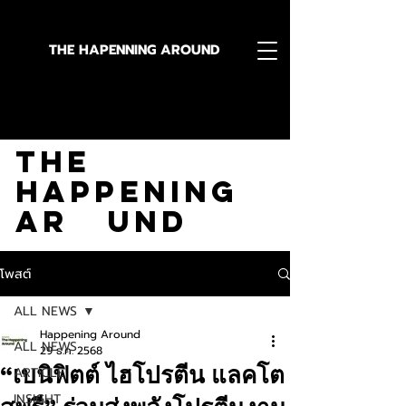
THE HAPENNING AROUND
Stay in the Know With
The
Happening
Ar und
โพสต์
ALL NEWS
Happening Around
ALL NEWS
29 ธ.ค. 2568
“เบนิฟิตต์ ไฮโปรตีน แลคโต
ARTICLE
INSIGHT