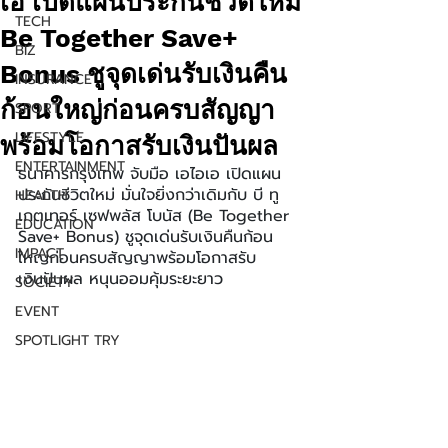
เอ เปิดแผนประกันชีวิตใหม่
TECH
Be Together Save+
BIZ
Bonus ชูจุดเด่นรับเงินคืน
INSURANCE
ก้อนใหญ่ก่อนครบสัญญา
SPORT
LIFESTYLE
พร้อมโอกาสรับเงินปันผล
ENTERTAINMENT
ธนาคารกรุงเทพ จับมือ เอไอเอ เปิดแผน
ประกันชีวิตใหม่ มั่นใจยิ่งกว่าเดิมกับ บี ทู
HEALTH
เกตเทอร์ เซฟพลัส โบนัส (Be Together 
EDUCATION
Save+ Bonus) ชูจุดเด่นรับเงินคืนก้อน
IMPACT
ใหญ่ก่อนครบสัญญาพร้อมโอกาสรับ
เงินปันผล หนุนออมคุ้มระยะยาว
SOCIETY
EVENT
SPOTLIGHT TRY