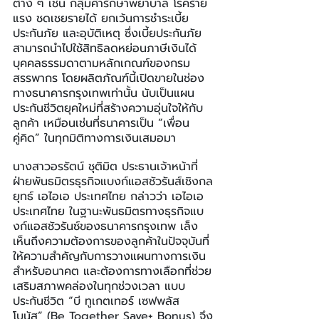
ต่าง ๆ เช่น กลุ่มค่ารักษาพยาบาล โรคร้าย
แรง ชดเชยรายได้ ยกเว้นการชำระเบี้ย
ประกันภัย และอุบัติเหตุ ซึ่งเบี้ยประกันภัย
สามารถนำไปใช้สิทธิลดหย่อนภาษีเงินได้
บุคคลธรรมดาตามหลักเกณฑ์ของกรม
สรรพากร โดยผลิตภัณฑ์นี้เปิดขายในช่อง
ทางธนาคารกรุงเทพเท่านั้น นับเป็นแผน
ประกันชีวิตยุคใหม่ที่สร้างความอุ่นใจให้กับ
ลูกค้า เหมือนเช่นที่ธนาคารเป็น “เพื่อน
คู่คิด” ในทุกมิติทางการเงินเสมอมา
นางสาวอรรัตน์ ชุติมิต ประธานเจ้าหน้าที่
ฝ่ายพันธมิตรธุรกิจแบงก์แอสชัวรันส์เชิงกล
ยุทธ์ เอไอเอ ประเทศไทย กล่าวว่า เอไอเอ 
ประเทศไทย ในฐานะพันธมิตรทางธุรกิจแบ
งก์แอสชัวรันซ์ของธนาคารกรุงเทพ เล็ง
เห็นถึงความต้องการของลูกค้าในปัจจุบันที่
ให้ความสำคัญกับการวางแผนทางการเงิน
สำหรับอนาคต และต้องการทางเลือกที่ช่วย
เสริมสภาพคล่องในทุกช่วงเวลา แบบ
ประกันชีวิต “บี ทูเกตเทอร์ เซฟพลัส 
โบนัส” (Be Together Save+ Bonus) จึง