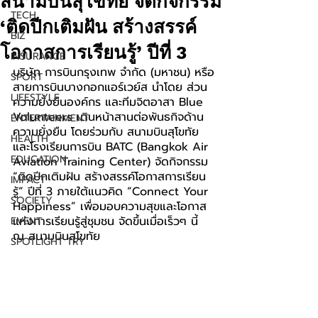
สนามบินสุโขทัย จัดกิจกรรม
TECH
‘ติดปีกเติมฝัน สร้างสรรค์
BIZ
โอกาสการเรียนรู้’ ปีที่ 3
INSURANCE
บริษัท การบินกรุงเทพ จำกัด (มหาชน) หรือ
SPORT
สายการบินบางกอกแอร์เวย์ส นำโดย ส่วน
LIFESTYLE
ความยั่งยืนองค์กร และทีมจิตอาสา Blue 
Volunteers เดินหน้าสานต่อพันธกิจด้าน
ENTERTAINMENT
ความยั่งยืน โดยร่วมกับ สนามบินสุโขทัย 
HEALTH
และโรงเรียนการบิน BATC (Bangkok Air 
EDUCATION
Aviation Training Center) จัดกิจกรรม 
“ติดปีกเติมฝัน สร้างสรรค์โอกาสการเรียน
IMPACT
รู้” ปีที่ 3 ภายใต้แนวคิด “Connect Your 
SOCIETY
Happiness” เพื่อมอบความสุขและโอกาส
แห่งการเรียนรู้สู่ชุมชน จัดขึ้นเมื่อเร็วๆ นี้ 
EVENT
ณ สนามบินสุโขทัย
SPOTLIGHT TRY