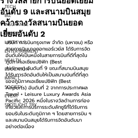
รางวัลสายการบินยอดเยี่ยม
TECH
อันดับ 9 และสนามบินสมุย
BIZ
คว้ารางวัลสนามบินยอด
INSURANCE
เยี่ยมอันดับ 2
SPORT
บริษัท การบินกรุงเทพ จำกัด (มหาชน) หรือ
LIFESTYLE
สายการบินบางกอกแอร์เวย์ส ได้รับการจัด
ENTERTAINMENT
อันดับให้เป็นหนึ่งในสายการบินที่ดีที่สุดใน
HEALTH
ภูมิภาคเอเชียแปซิฟิก (Best 
Airlines) อันดับที่ 9 ขณะที่สนามบินสมุย
EDUCATION
ได้รับการจัดอันดับให้เป็นสนามบินที่ดีที่สุด
IMPACT
ของภูมิภาคเอเชียแปซิฟิก (Best 
SOCIETY
Airports) อันดับที่ 2 จากการประกาศผล 
Travel + Leisure Luxury Awards Asia 
EVENT
Pacific 2026 หนึ่งในรางวัลด้านการท่อง
SPOTLIGHT TRY
เที่ยวและการบริการระดับลักชูรีที่ได้รับการ
ยอมรับในระดับภูมิภาค ฯ โดยสายการบิน ฯ 
และสนามบินสมุยได้รับการจัดอันดับมา
อย่างต่อเนื่อง