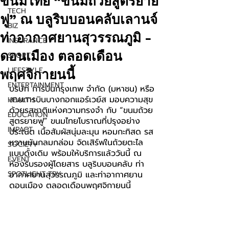
ขนมไทย “ขนมถ้วยสูตรยาย
TECH
ฟู” ณ บลูริบบอนคลับเลานจ์
BIZ
ท่าอากาศยานสุวรรณภูมิ -
INSURANCE
ดอนเมือง ตลอดเดือน
SPORT
LIFESTYLE
พฤศจิกายนนี้
ENTERTAINMENT
บริษัท การบินกรุงเทพ จำกัด (มหาชน) หรือ
สายการบินบางกอกแอร์เวย์ส มอบความสุข
HEALTH
ด้วยรสชาติแห่งความทรงจำ กับ “ขนมถ้วย
EDUCATION
สูตรยายฟู” ขนมไทยโบราณที่ปรุงอย่าง
IMPACT
ประณีต เนื้อสัมผัสนุ่มละมุน หอมกะทิสด รส
หวานมันกลมกล่อม จัดเสิร์ฟในถ้วยตะไล
SOCIETY
แบบดั้งเดิม พร้อมให้บริการแล้ววันนี้ ณ 
EVENT
ห้องรับรองผู้โดยสาร บลูริบบอนคลับ ท่า
SPOTLIGHT TRY
อากาศยานสุวรรณภูมิ และท่าอากาศยาน
ดอนเมือง ตลอดเดือนพฤศจิกายนนี้