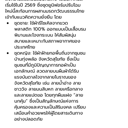
เริ่มใช้ในปี 2569 ซึ่งชุดยูนิฟอร์มปรับโฉม
ใหม่นี้สะท้อนการผสานมรดกวัฒนธรรมไทย
เข้ากับแนวคิดความยั่งยืน โดย
ชุดชาย: ใช้ผ้ารีไซเคิลจากขวด
พลาสติก 100% ออกแบบเป็นเสื้อบรม
พิมานและโจงกระเบน ให้สัมผัสนุ่ม
สบายและเหมาะกับสภาพอากาศของ
ประเทศไทย
ชุดหญิง: ใช้ผ้าฝ้ายทอพื้นถิ่นจากชุมชน
บ้านทุ่งพล้อ จังหวัดสุโขทัย ซึ่งเป็น
ชุมชนที่มีภูมิปัญญาการทอผ้าเป็น
เอกลักษณ์ ลวดลายบนผืนผ้าได้รับ
แรงบันดาลใจจากลายโบราณของ
จังหวัดสุโขทัย เช่น ลายน้ำอ่าง ลาย
ชาววัง ลายมนสิบหก ลายเครือกลาง 
และลายแปดขอ โดยทุกผืนแฝง “ลาย
นกคุ้ม” ซึ่งเป็นสัญลักษณ์แห่งการ
คุ้มครองและความเป็นสิริมงคล เปรียบ
เสมือนคำอวยพรให้ผู้โดยสารเดินทาง
อย่างปลอดภัย