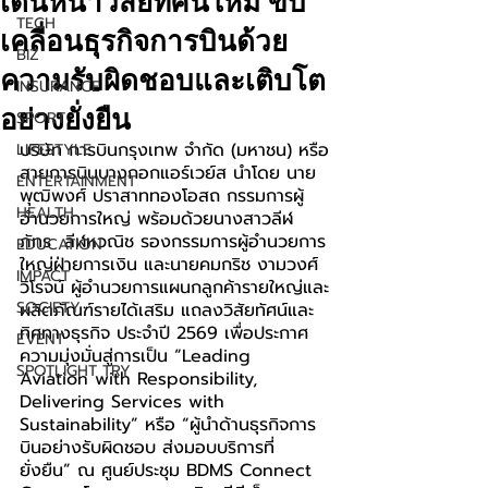
เดินหน้าวิสัยทัศน์ใหม่ ขับ
TECH
เคลื่อนธุรกิจการบินด้วย
BIZ
ความรับผิดชอบและเติบโต
INSURANCE
อย่างยั่งยืน
SPORT
บริษัท การบินกรุงเทพ จำกัด (มหาชน) หรือ
LIFESTYLE
สายการบินบางกอกแอร์เวย์ส นำโดย นาย
ENTERTAINMENT
พุฒิพงศ์ ปราสาททองโอสถ กรรมการผู้
HEALTH
อำนวยการใหญ่ พร้อมด้วยนางสาวลีฬ
ภัทร  ลีฬหวณิช รองกรรมการผู้อำนวยการ
EDUCATION
ใหญ่ฝ่ายการเงิน และนายคมกริช งามวงศ์
IMPACT
วิโรจน์ ผู้อำนวยการแผนกลูกค้ารายใหญ่และ
SOCIETY
ผลิตภัณฑ์รายได้เสริม แถลงวิสัยทัศน์และ
ทิศทางธุรกิจ ประจำปี 2569 เพื่อประกาศ
EVENT
ความมุ่งมั่นสู่การเป็น “Leading 
SPOTLIGHT TRY
Aviation with Responsibility, 
Delivering Services with 
Sustainability” หรือ “ผู้นำด้านธุรกิจการ
บินอย่างรับผิดชอบ ส่งมอบบริการที่
ยั่งยืน” ณ ศูนย์ประชุม BDMS Connect 