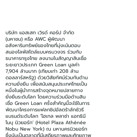
บริษัท แอสเสท เวิรด์ คอร์ป จำกัด 
(มหาชน) หรือ AWC ผู้พัฒนา
อสังหาริมทรัพย์ของไทยที่มุ่งเน้นตอบ
สนองไลฟ์สไตล์แบบครบวงจร ร่วมกับ
ธนาคารกรุงไทย ลงนามในสัญญาสินเชื่อ
ระยะยาวประเภท Green Loan มูลค่า 
7,904 ล้านบาท (เทียบเท่า 208 ล้าน
ดอลลาร์สหรัฐ) ด้วยวิสัยทัศน์ร่วมกันด้าน
ความยั่งยืน เพื่อสนับสนุนประเทศไทยเป็น
หนึ่งในผู้นำการสร้างจุดหมายปลายทาง
ยั่งยืนระดับโลก โดยความร่วมมือด้านสิน
เชื่อ Green Loan ครั้งสำคัญนี้จะใช้ในการ
พัฒนาโครงการแฟลกชิปอัลตร้าลักชัวรี
แบรนด์ระดับโลก ‘โฮเทล พลาซ่า แอทธินี 
โนบุ นิวยอร์ก’ (Hotel Plaza Athénée 
Nobu New York) ณ มหานครนิวยอร์ก 
ซึ่งนับเป็นตลาดที่มีเสถียรภาพและศักยภาพ