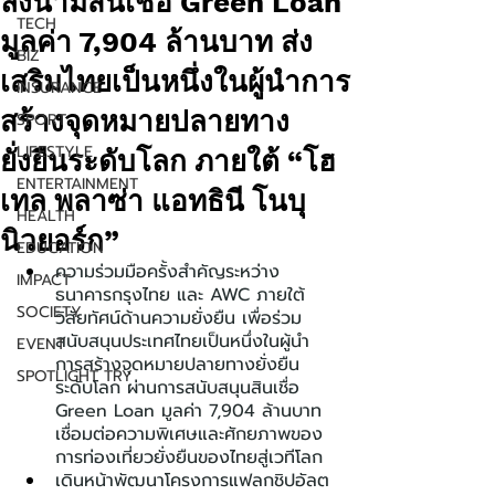
ลงนามสินเชื่อ Green Loan
TECH
มูลค่า 7,904 ล้านบาท ส่ง
BIZ
เสริมไทยเป็นหนึ่งในผู้นำการ
INSURANCE
สร้างจุดหมายปลายทาง
SPORT
LIFESTYLE
ยั่งยืนระดับโลก ภายใต้ “โฮ
ENTERTAINMENT
เทล พลาซ่า แอทธินี โนบุ
HEALTH
นิวยอร์ก”
EDUCATION
ความร่วมมือครั้งสำคัญระหว่าง
IMPACT
ธนาคารกรุงไทย และ AWC ภายใต้
SOCIETY
วิสัยทัศน์ด้านความยั่งยืน เพื่อร่วม
สนับสนุนประเทศไทยเป็นหนึ่งในผู้นำ
EVENT
การสร้างจุดหมายปลายทางยั่งยืน
SPOTLIGHT TRY
ระดับโลก ผ่านการสนับสนุนสินเชื่อ 
Green Loan มูลค่า 7,904 ล้านบาท 
เชื่อมต่อความพิเศษและศักยภาพของ
การท่องเที่ยวยั่งยืนของไทยสู่เวทีโลก
เดินหน้าพัฒนาโครงการแฟลกชิปอัลต