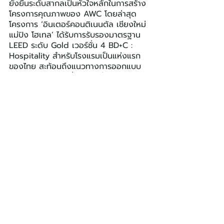
ยั่งยืนระดับสากลเป็นหัวใจหลักในการสร้าง
โครงการคุณภาพของ AWC โดยล่าสุด
โครงการ ‘อินเตอร์คอนติเนนตัล เชียงใหม่ 
แม่ปิง โฮเทล’ ได้รับการรับรองมาตรฐาน 
LEED ระดับ Gold เวอร์ชั่น 4 BD+C : 
Hospitality สำหรับโรงแรมเป็นแห่งแรก
ของไทย สะท้อนถึงแนวทางการออกแบบ
และการดำเนินงานที่ใส่ใจต่อสิ่งแวดล้อม
อย่างแท้จริง ในขณะเดียวกัน โรงแรม 
INNSiDE by Meliá Bangkok 
Sukhumvit ยังได้รับการรับรองมาตรฐาน 
EDGE (Excellence in Design for 
Greater Efficiencies) มาตรฐานอาคารสี
เขียวจาก International Finance 
Corporation แห่งกลุ่มธนาคารโลก ซึ่ง
สะท้อนถึงการออกแบบที่คำนึงถึงการใช้
ทรัพยากรอย่างมีประสิทธิภาพ และขณะนี้ยัง
มีทรัพย์สินอื่นๆ ของ AWC อีกหลายแห่งที่
อยู่ระหว่างกระบวนการขอรับรองมาตรฐาน 
LEED และมาตรฐานอาคารเขียวระดับสากล
อื่นๆ ตอกย้ำถึงความมุ่งมั่นของบริษัทใน