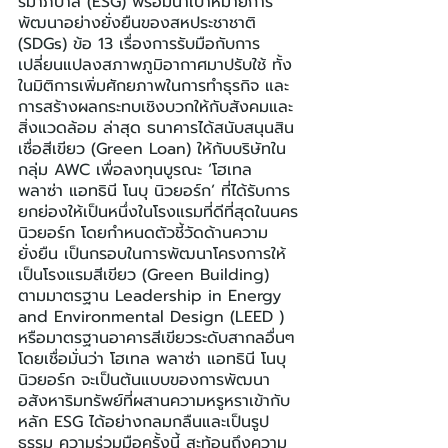
รมาภิบาล (ESG) พร้อมนำเป้าหมายการ
พัฒนาอย่างยั่งยืนของสหประชาชาติ 
(SDGs) ข้อ 13 เรื่องการรับมือกับการ
เปลี่ยนแปลงสภาพภูมิอากาศมาปรับใช้ ทั้ง
ในมิติการเพิ่มศักยภาพในการทำธุรกิจ และ
การสร้างผลกระทบเชิงบวกให้กับสังคมและ
สิ่งแวดล้อม ล่าสุด ธนาคารได้สนับสนุนสิน
เชื่อสีเขียว (Green Loan) ให้กับบริษัทใน
กลุ่ม AWC เพื่อลงทุนบูรณะ ‘โฮเทล 
พลาซ่า แอทธินี โนบุ นิวยอร์ก’ ที่ได้รับการ
ยกย่องให้เป็นหนึ่งในโรงแรมที่ดีที่สุดในนคร
นิวยอร์ก โดยกำหนดตัวชี้วัดด้านความ
ยั่งยืน เป็นกรอบในการพัฒนาโครงการให้
เป็นโรงแรมสีเขียว (Green Building) 
ตามมาตรฐาน Leadership in Energy 
and Environmental Design (LEED ) 
หรือมาตรฐานอาคารสีเขียวระดับสากลอื่นๆ 
โดยเชื่อมั่นว่า โฮเทล พลาซ่า แอทธินี โนบุ 
นิวยอร์ก จะเป็นต้นแบบของการพัฒนา
อสังหาริมทรัพย์ที่ผสานความหรูหราเข้ากับ
หลัก ESG ได้อย่างกลมกลืนและเป็นรูป
ธรรม ความร่วมมือครั้งนี้ สะท้อนถึงความ