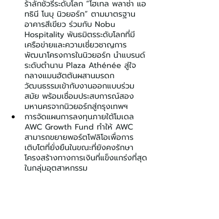
ร้าลักชัวรีระดับโลก “โฮเทล พลาซ่า แอ
ทธินี โนบุ นิวยอร์ก” ตามมาตรฐาน
อาคารสีเขียว ร่วมกับ Nobu 
Hospitality พันธมิตรระดับโลกที่มี
เครือข่ายและความเชี่ยวชาญการ
พัฒนาโครงการในนิวยอร์ก นำแบรนด์
ระดับตำนาน Plaza Athénée สู่ใจ
กลางแมนฮัตตันผสานมรดก
วัฒนธรรมเข้ากับงานออกแบบร่วม
สมัย พร้อมเชื่อมประสบการณ์สอง
มหานครจากนิวยอร์กสู่กรุงเทพฯ
การจัดแผนการลงทุนภายใต้โมเดล 
AWC Growth Fund ทำให้ AWC 
สามารถขยายพอร์ตโฟลิโอเพื่อการ
เติบโตที่ยั่งยืนในขณะที่ยังคงรักษา
โครงสร้างทางการเงินที่แข็งแกร่งที่สุด
ในกลุ่มอุตสาหกรรม