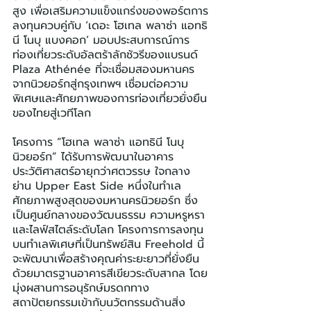
สูง เพื่อเสริมความแข็งแกร่งของพอร์ตการ
ลงทุนควบคู่กับ ‘เดอะ โฮเทล พลาซ่า แอทธิ
นี โนบุ แบงคอก’ มอบประสบการณ์การ
ท่องเที่ยวระดับอัลตร้าลักชัวรีของแบรนด์ 
Plaza Athénée ที่จะเชื่อมสองมหานคร
จากนิวยอร์กสู่กรุงเทพฯ เชื่อมต่อความ
พิเศษและศักยภาพของการท่องเที่ยวยั่งยืน
ของไทยสู่เวทีโลก
โครงการ “โฮเทล พลาซ่า แอทธินี โนบุ 
นิวยอร์ก” ได้รับการพัฒนาในอาคาร
ประวัติศาสตร์อายุกว่าศตวรรษ ใจกลาง
ย่าน Upper East Side หนึ่งในทำเล
ศักยภาพสูงสุดของมหานครนิวยอร์ก ซึ่ง
เป็นศูนย์กลางของวัฒนธรรม ความหรูหรา 
และไลฟ์สไตล์ระดับโลก โครงการการลงทุน
บนทำเลพิเศษที่เป็นทรัพย์สิน Freehold นี้
จะพัฒนาเพื่อสร้างคุณค่าระยะยาวที่ยั่งยืน
ด้วยมาตรฐานอาคารสีเขียวระดับสากล โดย
มุ่งผสานการอนุรักษ์มรดกทาง
สถาปัตยกรรมเข้ากับนวัตกรรมด้านสิ่ง