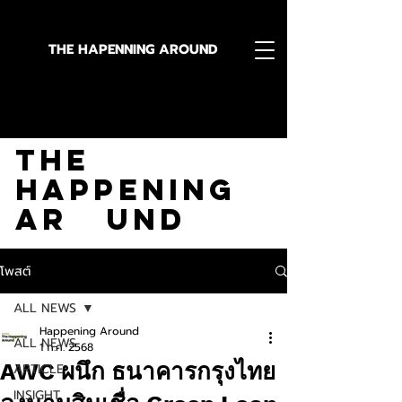
THE HAPENNING AROUND
Stay in the Know With
The
Happening
Ar und
โพสต์
ALL NEWS
Happening Around
ALL NEWS
1 ก.ค. 2568
AWC ผนึก ธนาคารกรุงไทย
ARTICLE
INSIGHT