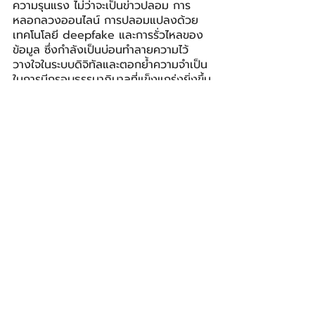
ความรุนแรง ไม่ว่าจะเป็นข่าวปลอม การ
หลอกลวงออนไลน์ การปลอมแปลงด้วย
เทคโนโลยี deepfake และการรั่วไหลของ
ข้อมูล ซึ่งกำลังเป็นบ่อนทำลายความไว้
วางใจในระบบดิจิทัลและตอกย้ำความจำเป็น
ในการมีกรอบธรรมาภิบาลที่แข็งแกร่งยิ่งขึ้น
Marija Ralic หัวหน้าฝ่าย 
Google.org
ประจำภูมิภาคเอเชียแปซิฟิก กล่าวว่า
“การมี
เครื่องมือ AI อย่างเดียวอาจไม่พอ ความ
พร้อมที่แท้จริงนั้น เกิดขึ้นจากการที่ผู้คน
ทำความเข้าใจว่า AI ทำงานยังไง มีข้อจำกัด
อะไร แล้วจะใช้ให้ถูกต้องได้อย่างไร ผลวิจัย
ชุดนี้ได้ยืนยันว่า ทำไมเราถึงต้องลงทุนกับ
การสร้างความรู้เรื่อง AI โดยเฉพาะกับครู
และชุมชน เพื่อให้มั่นใจว่าเทคโนโลยีที่ล้ำสมัย
นี้จะกลายเป็นโอกาสสำหรับทุกคน ไม่ใช่แค่
กับคนบางกลุ่ม”
ในการเปิดตัวงานศึกษา AI Ready 
ASEAN Research และ ASEAN Digital 
Outlook ครั้งนี้ มูลนิธิอาเซียนมีส่วนร่วมใน