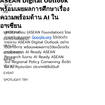
ASEAN Digital Outlook
TECH
พร้อมเผยผลการศึกษาเรื่อง
BIZ
ความพร้อมด้าน AI ใน
INSURANCE
อาเซียน
SPORT
มูลนิธิอาเซียน (ASEAN Foundation) โดย
LIFESTYLE
การสนับสนุนจาก 
Google.org
 ได้เปิดตัว
ENTERTAINMENT
รายงาน ASEAN Digital Outlook อย่าง
HEALTH
เป็นทางการ พร้อมเผยผลการวิจัยเบื้องต้น
จากโครงการ AI Ready ASEAN 
EDUCATION
Research ในงาน AI Ready ASEAN: 
IMPACT
3rd Regional Policy Convening ซึ่งจัด
SOCIETY
ขึ้น ณ กรุงมะนิลา ประเทศฟิลิปปินส์
EVENT
SPOTLIGHT TRY