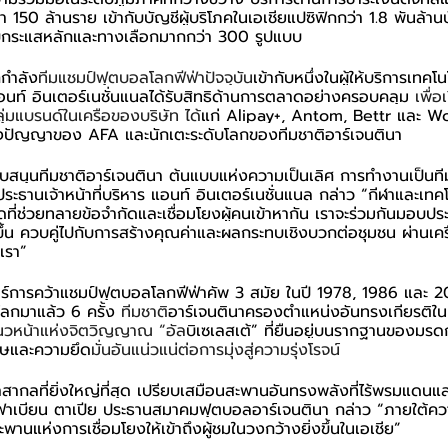
า 150 ล้านราย เข้ากับบัญชีผู้บริโภคในเอเชียแปซิฟิกกว่า 1.8 พันล้าน
แบบกระแสหลักและทางเลือกมากกว่า 300 รูปแบบ
ก
กำลัง
ทีมแชมป์ฟุตบอลโลกฟีฟ่าปัจจุบัน
เข้ากับหนึ่งในผู้ให้บริการเทคโน
อนท์ อินเตอร์เนชั่นแนลได้รับสิทธิด้านการตลาดอย่างครอบคลุม 
เพื่
ลุ่มแบรนด์ในเครือของบริษัท ได้
แก่ Alipay+, Antom, Bettr และ Wor
างปัญญาของ AFA และนักเตะระดับโลกของทีมชาติอาร์เจนตินา
ด้สนับสนุนทีมชาติอาร์เจนตินา ต้นแบบแห่งความเป็นเลิศ การทำงานเป็น
ระธานเจ้าหน้าที่บริหาร แอนท์ อินเตอร์เนชั่นแนล กล่าว “กีฬาและเทค
ี่ช่วยทลายข้อจำกัดและเชื่อมโยงผู้คนเข้าหากัน เราจะร่วมกันมอบ
่งขึ้น ควบคู่ไปกับการสร้างคุณค่าและผลกระทบเชิงบวกต่อชุมชน ผ่านเค
เรา”
ร์การคว้าแชมป์ฟุตบอลโลกฟีฟ่าคัพ 3 สมัย ในปี 1978, 1986 และ 20
บโลกมาแล้ว 6 ครั้ง
 ทีมชาติ
อาร์เจนตินาครองตำแหน่งอันทรงเกียรติใ
แนวหน้าแห่งจิตวิญญาณ “อัล
บิเซเลสเต้” ที่ยืนอยู่บนรากฐานของมรด
รรษและความยึด
มั่นอันแน่วแน่ต่อการมุ่งสู่ความรุ่งโรจน์
ากลที่ยิ่งใหญ่ที่สุด เปรียบเสมือนสะพานอันทรงพลังที่ไร้พรมแดนและเ
ฟาเบียน ตาเปีย ประธานสมาคมฟุตบอลอาร์เจนตินา กล่าว “ภายใต้ความร
ยสะพานแห่งการเชื่อมโยงให้เข้าถึงผู้ชมในวงกว้างยิ่งขึ้นในเอเชีย”