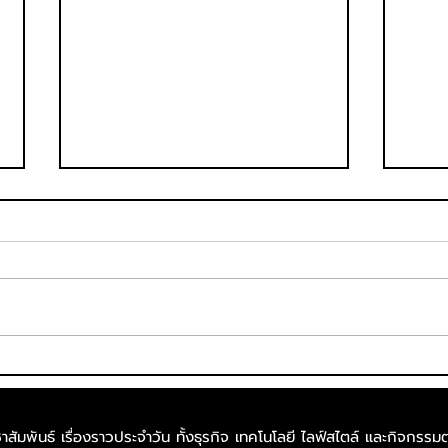
กกท. พลิกโฉมประสบการณ์ชม-
พิตว
เชียร์เอเชียนเกมส์ครั้งแรกใน
Supe
ไทย ส่งบิ๊กแคมเปญ “
รวมน
สัมพันธ์ เรื่องราวประจำวัน ทั้งธุรกิจ เทคโนโลยี ไลฟ์สไตล์​ และกิจกรรมต