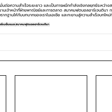
คำมั่นต่อความสำเร็จระยะยาว และเป็นการผนึกกำลังเชิงกลยุทธ์ระหว่าง
ะธานเจ้าหน้าที่ฝ่ายพาณิชย์และการตลาด สมาคมฟุตบอลอาร์เจนตินา ก
เสริมรากฐานให้กับบทบาทของเราในเอเชีย และทะยานสู่ความสำเร็จบทใหม่
อร์เนชั่นแนล
สมาคมฟุตบอลอาร์เจนตินา