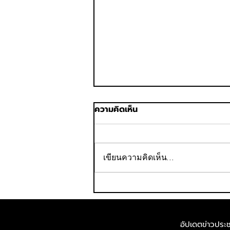
ความคิดเห็น
เขียนความคิดเห็น…
“บางกอกแอร์เวย์ส สุโขทัย
ฮาล์ฟ มาราธอน 2026” สนามที่
3 การแข่งขันวิ่งฮาล์ฟ
อัปเดตข่าวประชา