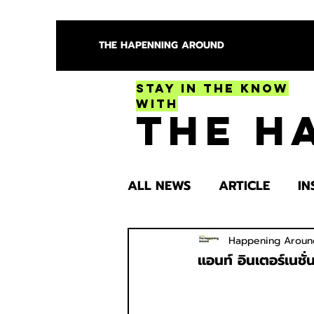
THE HAPENNING AROUND
Stay in the Know
With
The H
ALL NEWS
ARTICLE
IN
ENTERTAINMENT
HEA
Happening Aroun
แอนท์ อินเตอร์เนชั
SPOTLIGHT TRY