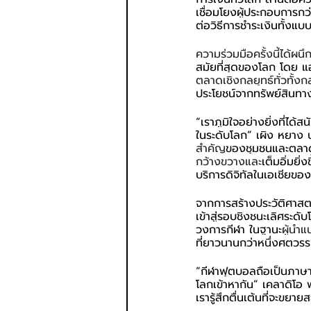
เชื่อมโยงผู้ประกอบการกว่
ต่อวิธีการชำระเงินทั้ง
ความร่วมมือครั้งนี้ได้ผนึ
สมัยที่สุดของโลก โดย แ
ตลาดเชิงกลยุทธ์ทั่วทั้งก
ประโยชน์จากทรัพย์สินท
“เราภูมิใจอย่างยิ่งที่ไ
ในระดับโลก” เผิง หยาง ป
สำคัญ
ของชุมชนและตลาดท
กว้างขวางและ
เต็มอิ่มยิ
บริการดิจิทัลในเอเชียของ
จากการสร้างประวัติศาสต
เข้าสู่รอบชิงชนะเลิศระดั
วงการกีฬา ในฐานะ
ผู้นำ
ที่ยาวนานกว่าหนึ่งศตว
“กีฬาฟุตบอลถือเป็นภาษาส
โลกเข้าหากัน” เคลาดิโอ 
เรารู้สึกตื่นเต้นที่จะขยา