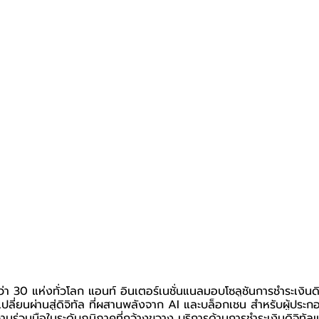
่า 30 แห่งทั่วโลก แอนท์ อินเตอร์เนชั่นแนลมอบโซลูชันการชำระเงิน
ปลี่ยนผ่านสู่ดิจิทัล ที่ผสานพลังจาก AI และบล็อกเชน สำหรับผู้ประ
ามร่วมมือในระดับภูมิภาคที่กว้างขวาง บริการด้านการชำระเงินดิจิทัล