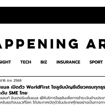
appening 
SIGHT
TECH
BIZ
INSURANCE
SPORT
LTH
EDUCATION
IMPACT
SOCIETY
E
d
16 ต.ค. 2568
่นแนล เปิดตัว WorldFirst โซลูชันบัญชีเดียวครบทุกธุ
ระดับ SME ไทย
แอนท์ อินเตอร์เนชั่นแนล ผู้ให้บริการโซลูชันเพื่อการชำระเงินข้ามปร
รับธุรกิจบนเวทีโลก ได้ประกาศเปิดตัวในประเทศไทยอย่างเป็นทางก