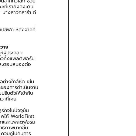
ินจากทั่วโลก ช่วย
ะที่เรายังคงเดิน
” นางสาวคลาร่า ฉี 
ซิฟิก หลังจากที่
ขวาง
ห้ผู้ประกอบ
ั่วทั้งแพลตฟอร์ม
 และตอบสนองต่อ
ย่างใกล้ชิด เช่น 
ลักของการดำเนินงาน
รับตัวให้เข้ากับ
่าที่เคย
รกิจในปัจจุบัน
าพให้ WorldFirst 
บโลกและแพลตฟอร์ม
ิทธิภาพมากขึ้น
 ควบคู่ไปกับการ