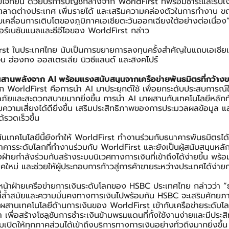
ไขโจทย์นี้ ด้วยบริการบัญชีกลางจาก WorldFirst ที่พร้อมชำระและรับเง
นตลาดต่างประเทศ เพิ่มรายได้ และเสริมความคล่องตัวในการทำงาน ขณ
เคลื่อนการเติบโตของภูมิภาคเอเชียตะวันออกเฉียงใต้อย่างต่อเนื่อง
ร์เนชันแนลและซีอีโอของ WorldFirst กล่าว
st ในประเทศไทย นับเป็นการขยายการลงทุนครั้งสำคัญในแถบเอเชียแป
นจีน ฮ่องกง ออสเตรเลีย นิวซีแลนด์ และสิงคโปร์
ผสานพลังจาก AI พร้อมแรงสนับสนุนจากเครือข่ายพันธมิตรที่กว้าง
 WorldFirst คือการนำ AI มาประยุกต์ใช้ เพื่อยกระดับประสบการณ์ใ
ภัยและสะดวกสบายมากยิ่งขึ้น การนำ AI มาผสานกับเทคโนโลยีหลักท
มความเสี่ยงได้ดียิ่งขึ้น เสริมประสิทธิภาพของการประมวลผลข้อมูล
รวดเร็วขึ้น
้นเทคโนโลยีนี้ยังทำให้ WorldFirst ทำงานร่วมกับธนาคารพันธมิตรได้อ
นาคารระดับโลกที่ทำงานร่วมกับ WorldFirst และยังเป็นผู้สนับสนุนห
ายกำลังร่วมกันสร้างระบบนิเวศทางการเงินที่เข้าถึงได้ง่ายขึ้น พร้อมป
ใหม่ และช่วยให้ผู้ประกอบการก้าวสู่การค้าขายระหว่างประเทศได้ง่ายกว
น้าฝ่ายเครือข่ายการเงินระดับโลกของ HSBC ประเทศไทย กล่าวว่า “ธุ
ัลที่ล้ำสมัยและความมั่นคงทางการเงินไปพร้อมกัน HSBC จะเสริมศักยภ
ารผสานเทคโนโลยีด้านการเงินของ WorldFirst เข้ากับเครือข่ายระดั
 เพื่อสร้างโซลูชันการชำระเงินข้ามพรมแดนที่ทั้งใช้งานง่ายและมีประส
ปิดให้ทุกภาคส่วนได้เข้าถึงบริการทางการเงินอย่างทั่วถึงมากยิ่งขึ้น