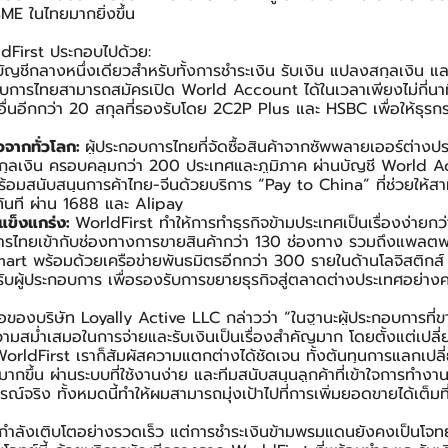
ME ในไทยมากยิ่งขึ้น
ldFirst ประกอบไปด้วย:
บัญชีกลางหนึ่งเดียวสำหรับทั้งการชำระเงิน รับเงิน แปลงสกุลเงิน 
อบการไทยสามารถสมัครเปิด World Account ได้ในเวลาเพียงไม่กี่นาที 
อื่นอีกกว่า 20 สกุลที่รองรับโดย 2C2P Plus และ HSBC เพื่อให้ธุรก
้อจากทั่วโลก: 
ผู้ประกอบการไทยที่จัดซื้อสินค้าจากซัพพลายเออร์ต่าง
 สกุลเงิน ครอบคลุมกว่า 200 ประเทศและภูมิภาค ผ่านบัญชี World
พร้อมสนับสนุนการค้าไทย-จีนด้วยบริการ “Pay to China” ที่ช่วยให้ส
ทันที ผ่าน 1688 และ Alipay
่แข็งแกร่ง: 
WorldFirst ทำให้การทำธุรกิจข้ามประเทศเป็นเรื่องง่ายกว่
การไทยเข้ากับช่องทางการขายสินค้ากว่า 130 ช่องทาง รวมถึงแพลตฟ
t พร้อมด้วยเครือข่ายพันธมิตรอีกกว่า 300 รายในด้านโลจิสติกส์
รับผู้ประกอบการ เพื่อรองรับการขยายธุรกิจสู่ตลาดต่างประเทศอย่า
โอของบริษัท Loyally Active LLC กล่าวว่า “ในฐานะผู้ประกอบการที่ขา
สม่ำเสมอในการจ่ายและรับเงินเป็นเรื่องสำคัญมาก โดยตั้งแต่เปลี่ย
dFirst เราก็สัมผัสความแตกต่างได้ชัดเจน ทั้งต้นทุนการแลกเปลี่
ากขึ้น ผ่านระบบที่ใช้งานง่าย และทีมสนับสนุนลูกค้าที่เข้าใจการทำงาน
จริง ทั้งหมดนี้ทำให้ผมสามารถมุ่งเป้าไปที่การเพิ่มยอดขายได้เต็มที่
ำลังเติบโตอย่างรวดเร็ว แต่การชำระเงินข้ามพรมแดนยังคงเป็นโจทย์ท