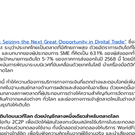
: Seizing the Next Great Opportunity in Digital Trade”
 ซึ่
t ระบุว่าประเทศไทยเป็นตลาดที่มีศักยภาพสูง ด้วยอัตราการเติบโตที
ัล และบทบาทของผู้ประกอบการ SME ที่คิดเป็น 63.1% ของผู้ส่งออกทั
ลุเป้าหมายการเติบโต 5-7% ของภาคการส่งออกในปี 2568 นี้ โดยมีร
งเน้นการพัฒนาระบบนิเวศที่ขับเคลื่อนด้วยเทคโนโลยี นำเครื่องมือดิจิทั
ลาดโลก
นี้ ทำให้ความต้องการบริการทางการเงินที่แตกต่างและตอบโจทย์เพิ่มสู
ศในฐานะศูนย์กลางด้านการผลิตและส่งออกในอาเซียน ด้วยเหตุนี้เอ
่ามกลางสภาพตลาดที่ผู้ประกอบการต่างให้ความสำคัญกับการจัดการรา
สินค้าจากแหล่งต่างๆ ทั่วโลก และช่องทางการเข้าสู่ตลาดใหม่ในต่างปร
ธุรกิจให้เติบโต
ติบโตบนเวทีโลก ด้วยบัญชีกลางหนึ่งเดียวสำหรับตลาดโลก
ับมือกับ 2C2P เพื่อเปิดให้ผู้สนใจลงทะเบียนสมัครใช้บริการในระยะทดล
ทะเบียนร่วมทดลองใช้งาน ทั้งนี้ตลอดช่วงทดลองให้บริการ WorldFi
ย่างใกล้ชิด เพื่อรับฟังความคิดเห็นจากผู้ใช้งานจริง และนำเสียงตอบ