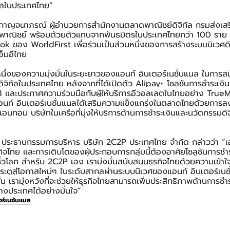
ัลในประเทศไทย”
ิ์ กาญจนาภรณ์ ผู้อำนวยการสำนักงานตลาดพาณิชย์ดิจิทัล กรมส่งเสร
พาณิชย์ พร้อมด้วยตัวแทนจากพันธมิตรในประเทศไทยกว่า 100 ราย ได
อง WorldFirst เพื่อร่วมเป็นส่วนหนึ่งของการสร้างระบบนิเวศดิจิทัล
อ็มอีไทย
หนึ่งของความมุ่งมั่นในระยะยาวของแอนท์ อินเตอร์เนชั่นแนล ในการส
ิจิทัลในประเทศไทย หลังจากที่ได้เปิดตัว Alipay+ โซลูชันการชำระเงิ
8 และประกาศความร่วมมือกับผู้ให้บริการอีวอลเลตในไทยอย่าง True
ท์ อินเตอร์เนชั่นแนลได้เสริมความแข็งแกร่งในตลาดไทยด้วยการลง
แอนทอม บริษัทในเครือที่มุ่งให้บริการด้านการชำระเงินและนวัตกรรมดิ
ประธานกรรมการบริหาร บริษัท 2C2P ประเทศไทย จำกัด กล่าวว่า “เอ
กิจไทย และการเติบโตของผู้ประกอบการกลุ่มนี้ต้องอาศัยโซลูชันการชำ
ะทั่วโลก สำหรับ 2C2P เอง เรามุ่งมั่นสนับสนุนธุรกิจไทยด้วยความเข้าใจ
ประตูสู่โอกาสใหม่ๆ ในระดับสากลผ่านระบบนิเวศของแอนท์ อินเตอร์เน
้น เรามุ่งหวังที่จะช่วยให้ธุรกิจไทยสามารถเพิ่มประสิทธิภาพด้านการช
างประเทศได้อย่างมั่นใจ”
อร์เนชั่นแนล