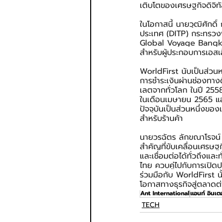
เติบโตของเศรษฐกิจดิจิท
ในโอกาสนี้ นายวุฒิศักด
ประเทศ (DITP) กระทรวง
Global Voyage Bangkok ข
สำหรับผู้ประกอบการเอสเ
WorldFirst นับเป็นส่วน
การชำระเงินผ่านช่องทางด
เลตจากทั่วโลก ในปี 255
ในเดือนเมษายน 2565 แอน
ปัจจุบันเป็นส่วนหนึ่งของ
สำหรับร้านค้า
นายวรฉัตร ลักขณาโรจน์ 
สำคัญที่ขับเคลื่อนเศรษฐ
และเชื่อมต่อได้ทั่วถึงแล
ไทย ควบคู่ไปกับการเปิด
ร่วมมือกับ WorldFirst นั
โอกาสทางธุรกิจสู่ตลาดต่
Ant International
แอนท์ อินเต
TECH