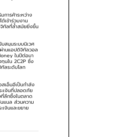
ิมการค้าระหว่าง
้เข้าร่วมงาน 
ที่ล้ำสมัยยิ่งขึ้น
นับสนุนระบบนิเวศ
นผ่านแอปดิจิทัลวอล
Money ในปีต่อมา 
ทุนใน 2C2P ซึ่ง
จิทัลระดับโลก
สเอ็มอีเป็นกำลัง
ระเงินที่ปลอดภัย
ที่ลึกซึ้งในตลาด
ชั่นแนล ส่วนความ
ำระเงินและขยาย