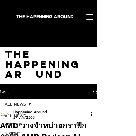
THE HAPENNING AROUND
Stay in the Know With
The
Happening
Ar und
โพสต์
ALL NEWS
Happening Around
ALL NEWS
27 ต.ค. 2568
AMD วางจำหน่ายกราฟิก
ARTICLE
INSIGHT