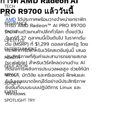
การ์ด AMD Radeon AI
TECH
PRO R9700 แล้ววันนี้
BIZ
AMD
 ได้ประกาศพร้อมวางจำหน่ายกราฟิก
INSURANCE
การ์ด AMD Radeon™ AI PRO R9700 
ใหม่ ผ่านตัวแทนค้าปลีกทั่วโลก ตั้งแต่วัน
SPORT
จันทร์ที่ 27 ตุลาคมนี้เป็นต้นไป ในราคาเริ่ม
LIFESTYLE
ต้น (MSRP) ที่ $1,299 ดอลลาร์สหรัฐ โดย
ENTERTAINMENT
กราฟิกการ์ดสำหรับเวิร์คสเตชันรุ่นนี้ เสนอ
ประสิทธิภาพที่คุ้มค่าและสามารถขยายสเกล 
HEALTH
(scalable) สำหรับเวิร์คโหลดงานด้าน AI 
EDUCATION
ที่ต้องการพลังการประมวลผลสูง ช่วยให้นัก
IMPACT
พัฒนา, นักวิจัย และครีเอเตอร์ ฝึกฝนและ
รันโมเดลขนาดใหญ่ได้อย่างมีประสิทธิภาพ
SOCIETY
ยิ่งขึ้นทั้งบนระบบปฏิบัติการ Linux และ 
EVENT
Windows
SPOTLIGHT TRY