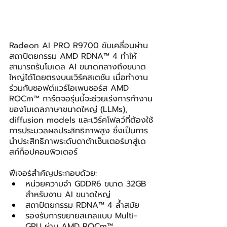
Radeon AI PRO R9700 ขับเคลื่อนผ่าน
สถาปัตยกรรม AMD RDNA™ 4 ทำให้
สามารถรันโมเดล AI ขนาดกลางถึงขนาด
ใหญ่ได้โดยตรงบนเวิร์คสเตชัน เมื่อทำงาน
ร่วมกับซอฟต์แวร์โอเพนซอร์ส AMD 
ROCm™ การ์ดจอรุ่นนี้จะช่วยเร่งการทำงาน
ของโมเดลภาษาขนาดใหญ่ (LLMs), 
diffusion models และเวิร์คโฟลว์ที่ต้องใช้
การประมวลผลประสิทธิภาพสูง ซึ่งเป็นการ
นำประสิทธิภาพระดับดาต้าเซ็นเตอร์มาสู่เด
สก์ท็อปคอมพิวเตอร์
ฟีเจอร์สำคัญประกอบด้วย:
หน่วยความจำ GDDR6 ขนาด 32GB 
สำหรับงาน AI ขนาดใหญ่
สถาปัตยกรรม RDNA™ 4 ล้ำสมัย
รองรับการขยายสเกลแบบ Multi-
GPU ผ่าน AMD ROCm™